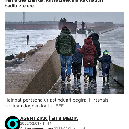
herrialdea izan da, kutsatzeek markak hautsi
badituzte ere.
Hainbat pertsona ur astinduari begira, Hirtshals
portuan dagoen kaitik. EFE.
AGENTZIAK | EITB MEDIA
2022/02/01 - 11:44
Azken eguneratzea
2022/02/01 - 11:44