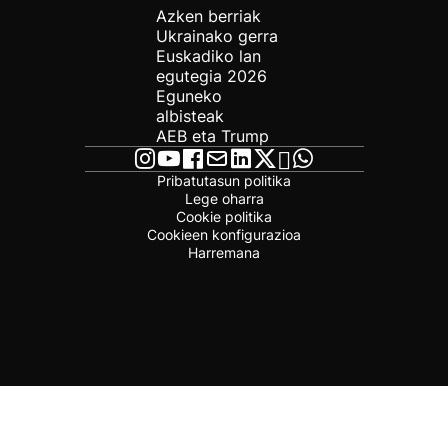
Azken berriak
Ukrainako gerra
Euskadiko lan
egutegia 2026
Eguneko
albisteak
AEB eta Trump
Pribatutasun politika
Lege oharra
Cookie politika
Cookieen konfigurazioa
Harremana