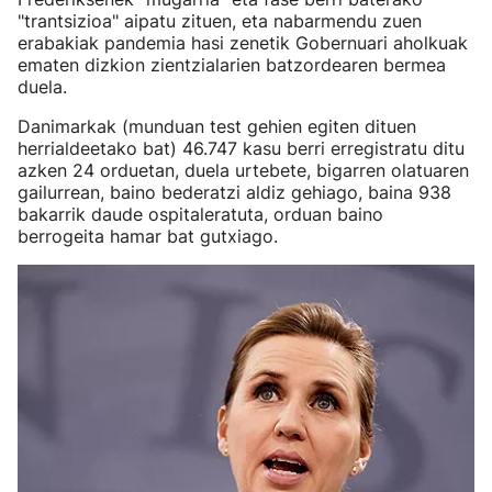
"trantsizioa" aipatu zituen, eta nabarmendu zuen
erabakiak pandemia hasi zenetik Gobernuari aholkuak
ematen dizkion zientzialarien batzordearen bermea
duela.
Danimarkak (munduan test gehien egiten dituen
herrialdeetako bat) 46.747 kasu berri erregistratu ditu
azken 24 orduetan, duela urtebete, bigarren olatuaren
gailurrean, baino bederatzi aldiz gehiago, baina 938
bakarrik daude ospitaleratuta, orduan baino
berrogeita hamar bat gutxiago.