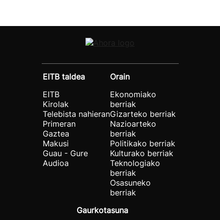
EITB taldea
Orain
EITB
Ekonomiako
Kirolak
berriak
Telebista nahieran
Gizarteko berriak
Primeran
Nazioarteko
Gaztea
berriak
Makusi
Politikako berriak
Guau - Gure
Kulturako berriak
Audioa
Teknologiako
berriak
Osasuneko
berriak
Gaurkotasuna