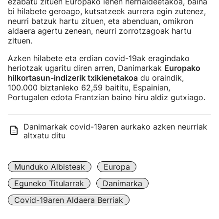
ezabatu zituen Europako lehen herrialdeetakoa, baina
bi hilabete geroago, kutsatzeek aurrera egin zutenez,
neurri batzuk hartu zituen, eta abenduan, omikron
aldaera agertu zenean, neurri zorrotzagoak hartu
zituen.
Azken hilabete eta erdian covid-19ak eragindako
heriotzak ugaritu diren arren, Danimarkak
Europako
hilkortasun-indizerik txikienetakoa
du oraindik,
100.000 biztanleko 62,59 baititu, Espainian,
Portugalen edota Frantzian baino hiru aldiz gutxiago.
Danimarkak covid-19aren aurkako azken neurriak
altxatu ditu
Munduko Albisteak
Europa
Eguneko Titularrak
Danimarka
Covid-19aren Aldaera Berriak