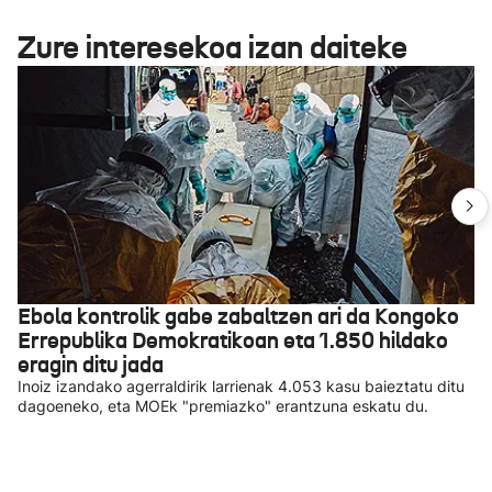
Zure interesekoa izan daiteke
Ebola kontrolik gabe zabaltzen ari da Kongoko
Errepublika Demokratikoan eta 1.850 hildako
eragin ditu jada
Inoiz izandako agerraldirik larrienak 4.053 kasu baieztatu ditu
dagoeneko, eta MOEk "premiazko" erantzuna eskatu du.