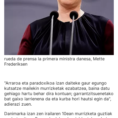
rueda de prensa la primera ministra danesa, Mette
Frederiksen
"Arraroa eta paradoxikoa izan daiteke gaur egungo
kutsatze mailekin murrizketak ezabatzea, baina datu
gehiago hartu behar dira kontuan; garrantzitsuenetako
bat gaixo larrienena da eta kurba hori hautsi egin da",
adierazi zuen.
Danimarka izan zen irailaren 10ean murrizketa guztiak