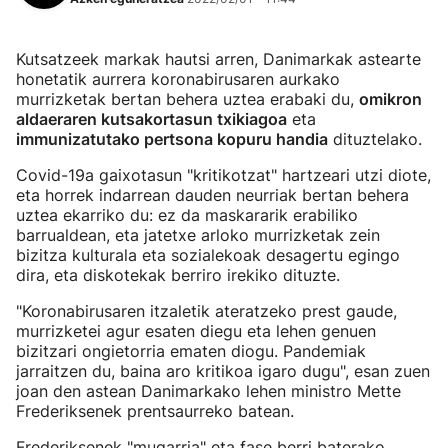
Kutsatzeek markak hautsi arren, Danimarkak astearte
honetatik aurrera koronabirusaren aurkako
murrizketak bertan behera uztea erabaki du,
omikron
aldaeraren kutsakortasun txikiagoa
eta
immunizatutako pertsona kopuru handia
dituztelako.
Covid-19a gaixotasun "kritikotzat" hartzeari utzi diote,
eta horrek indarrean dauden neurriak bertan behera
uztea ekarriko du: ez da maskararik erabiliko
barrualdean, eta jatetxe arloko murrizketak zein
bizitza kulturala eta sozialekoak desagertu egingo
dira, eta diskotekak berriro irekiko dituzte.
"Koronabirusaren itzaletik ateratzeko prest gaude,
murrizketei agur esaten diegu eta lehen genuen
bizitzari ongietorria ematen diogu. Pandemiak
jarraitzen du, baina aro kritikoa igaro dugu", esan zuen
joan den astean Danimarkako lehen ministro Mette
Frederiksenek prentsaurreko batean.
Frederiksenek "mugarria" eta fase berri baterako