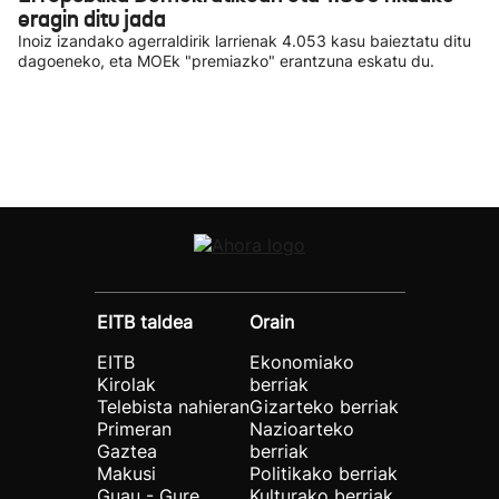
eragin ditu jada
Inoiz izandako agerraldirik larrienak 4.053 kasu baieztatu ditu
dagoeneko, eta MOEk "premiazko" erantzuna eskatu du.
EITB taldea
Orain
EITB
Ekonomiako
Kirolak
berriak
Telebista nahieran
Gizarteko berriak
Primeran
Nazioarteko
Gaztea
berriak
Makusi
Politikako berriak
Guau - Gure
Kulturako berriak