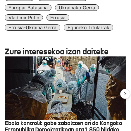
Europar Batasuna
Ukrainako Gerra
Vladimir Putin
Errusia
Errusia-Ukraina Gerra
Eguneko Titularrak
Zure interesekoa izan daiteke
Ebola kontrolik gabe zabaltzen ari da Kongoko
Errepublika Demokratikoan eta 1.850 hildako