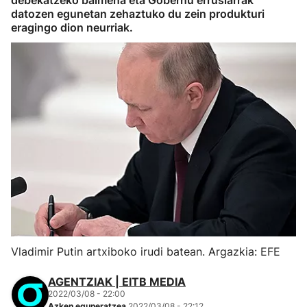
debekatzeko baimena eta Gobernu errusiarrak
datozen egunetan zehaztuko du zein produkturi
eragingo dion neurriak.
Vladimir Putin artxiboko irudi batean. Argazkia: EFE
AGENTZIAK | EITB MEDIA
2022/03/08 - 22:00
Azken eguneratzea
2022/03/08 - 22:12