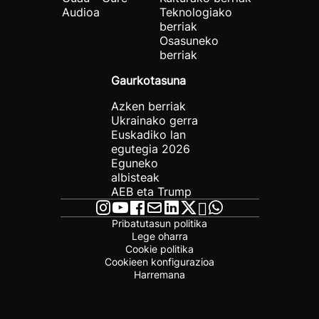
Audioa
Teknologiako
berriak
Osasuneko
berriak
Gaurkotasuna
Azken berriak
Ukrainako gerra
Euskadiko lan
egutegia 2026
Eguneko
albisteak
AEB eta Trump
Pribatutasun politika
Lege oharra
Cookie politika
Cookieen konfigurazioa
Harremana