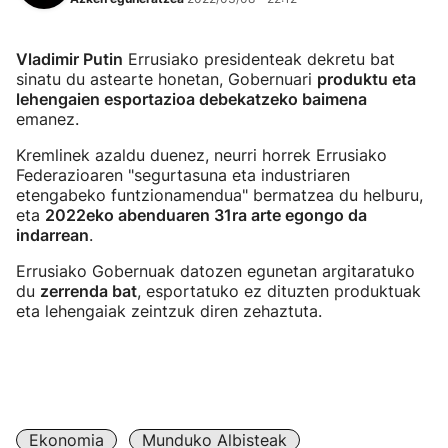
Vladimir Putin
Errusiako presidenteak dekretu bat
sinatu du astearte honetan, Gobernuari
produktu eta
lehengaien esportazioa debekatzeko baimena
emanez.
Kremlinek azaldu duenez, neurri horrek Errusiako
Federazioaren "segurtasuna eta industriaren
etengabeko funtzionamendua" bermatzea du helburu,
eta
2022eko abenduaren 31ra arte egongo da
indarrean
.
Errusiako Gobernuak datozen egunetan argitaratuko
du
zerrenda bat
, esportatuko ez dituzten produktuak
eta lehengaiak zeintzuk diren zehaztuta.
Ekonomia
Munduko Albisteak