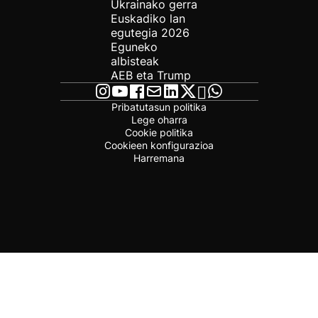
Ukrainako gerra
Euskadiko lan
egutegia 2026
Eguneko
albisteak
AEB eta Trump
Pribatutasun politika
Lege oharra
Cookie politika
Cookieen konfigurazioa
Harremana