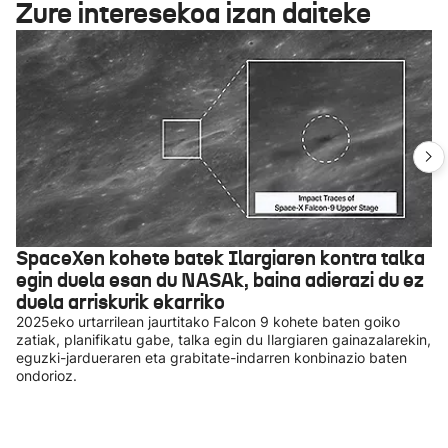
Zure interesekoa izan daiteke
SpaceXen kohete batek Ilargiaren kontra talka
egin duela esan du NASAk, baina adierazi du ez
duela arriskurik ekarriko
2025eko urtarrilean jaurtitako Falcon 9 kohete baten goiko
zatiak, planifikatu gabe, talka egin du Ilargiaren gainazalarekin,
eguzki-jardueraren eta grabitate-indarren konbinazio baten
ondorioz.