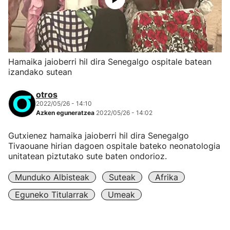
Hamaika jaioberri hil dira Senegalgo ospitale batean
izandako sutean
otros
2022/05/26 - 14:10
Azken eguneratzea
2022/05/26 - 14:02
Gutxienez hamaika jaioberri hil dira Senegalgo
Tivaouane hirian dagoen ospitale bateko neonatologia
unitatean piztutako sute baten ondorioz.
Munduko Albisteak
Suteak
Afrika
Eguneko Titularrak
Umeak