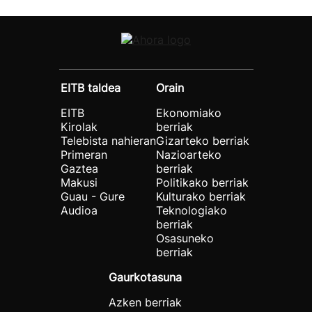
EITB taldea
Orain
EITB
Ekonomiako
Kirolak
berriak
Telebista nahieran
Gizarteko berriak
Primeran
Nazioarteko
Gaztea
berriak
Makusi
Politikako berriak
Guau - Gure
Kulturako berriak
Audioa
Teknologiako
berriak
Osasuneko
berriak
Gaurkotasuna
Azken berriak