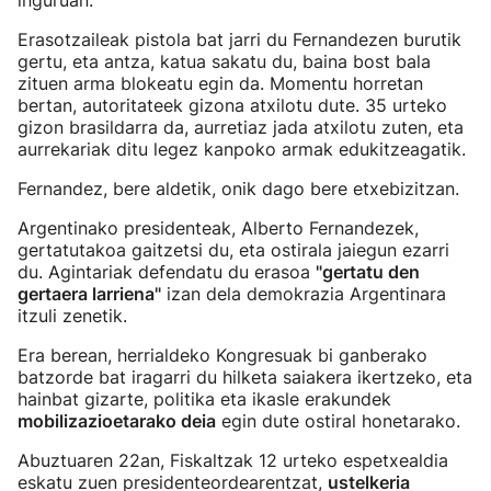
inguruan.
Erasotzaileak pistola bat jarri du Fernandezen burutik
gertu, eta antza, katua sakatu du, baina bost bala
zituen arma blokeatu egin da. Momentu horretan
bertan, autoritateek gizona atxilotu dute. 35 urteko
gizon brasildarra da, aurretiaz jada atxilotu zuten, eta
aurrekariak ditu legez kanpoko armak edukitzeagatik.
Fernandez, bere aldetik, onik dago bere etxebizitzan.
Argentinako presidenteak, Alberto Fernandezek,
gertatutakoa gaitzetsi du, eta ostirala jaiegun ezarri
du. Agintariak defendatu du erasoa
"gertatu den
gertaera larriena"
izan dela demokrazia Argentinara
itzuli zenetik.
Era berean, herrialdeko Kongresuak bi ganberako
batzorde bat iragarri du hilketa saiakera ikertzeko, eta
hainbat gizarte, politika eta ikasle erakundek
mobilizazioetarako deia
egin dute ostiral honetarako.
Abuztuaren 22an, Fiskaltzak 12 urteko espetxealdia
eskatu zuen presidenteordearentzat,
ustelkeria