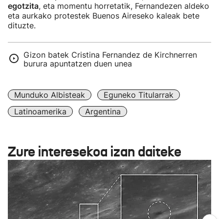
egotzita
, eta momentu horretatik, Fernandezen aldeko
eta aurkako protestek Buenos Aireseko kaleak bete
dituzte.
Gizon batek Cristina Fernandez de Kirchnerren
burura apuntatzen duen unea
Munduko Albisteak
Eguneko Titularrak
Latinoamerika
Argentina
Zure interesekoa izan daiteke