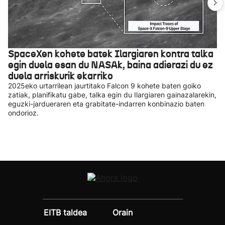
SpaceXen kohete batek Ilargiaren kontra talka
egin duela esan du NASAk, baina adierazi du ez
duela arriskurik ekarriko
2025eko urtarrilean jaurtitako Falcon 9 kohete baten goiko
zatiak, planifikatu gabe, talka egin du Ilargiaren gainazalarekin,
eguzki-jardueraren eta grabitate-indarren konbinazio baten
ondorioz.
EITB taldea
Orain