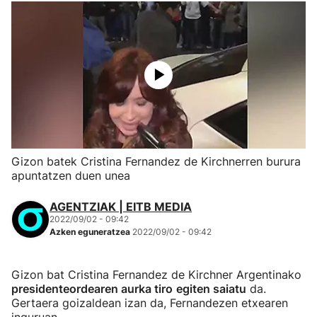
Gizon batek Cristina Fernandez de Kirchnerren burura
apuntatzen duen unea
AGENTZIAK | EITB MEDIA
2022/09/02 - 09:42
Azken eguneratzea
2022/09/02 - 09:42
Gizon bat Cristina Fernandez de Kirchner Argentinako
presidenteordearen aurka tiro
egiten saiatu
da.
Gertaera goizaldean izan da, Fernandezen etxearen