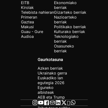
EITB
Ekonomiako
Kirolak
berriak
Telebista nahieran
Gizarteko berriak
Primeran
Nazioarteko
Gaztea
berriak
Makusi
Politikako berriak
Guau - Gure
Kulturako berriak
Audioa
Teknologiako
berriak
Osasuneko
berriak
Gaurkotasuna
Azken berriak
Ukrainako gerra
Euskadiko lan
egutegia 2026
Eguneko
albisteak
AEB eta Trump
Pribatutasun politika