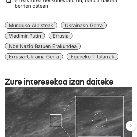
erreaktorea deskonektatu du, bonbardaketa
berrien ostean
Munduko Albisteak
Ukrainako Gerra
Vladimir Putin
Errusia
Nbe Nazio Batuen Erakundea
Errusia-Ukraina Gerra
Eguneko Titularrak
Zure interesekoa izan daiteke