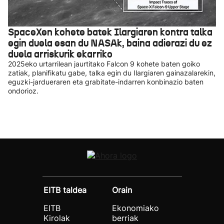
SpaceXen kohete batek Ilargiaren kontra talka
egin duela esan du NASAk, baina adierazi du ez
duela arriskurik ekarriko
2025eko urtarrilean jaurtitako Falcon 9 kohete baten goiko
zatiak, planifikatu gabe, talka egin du Ilargiaren gainazalarekin,
eguzki-jardueraren eta grabitate-indarren konbinazio baten
ondorioz.
EITB taldea
Orain
EITB
Ekonomiako
Kirolak
berriak