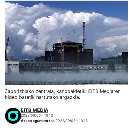
Zaporizhiako zentrala, kanpoaldetik. EITB Mediaren
bideo batetik hartutako argazkia.
EITB MEDIA
2022/09/06 - 19:13
Azken eguneratzea
2022/09/06 - 19:13