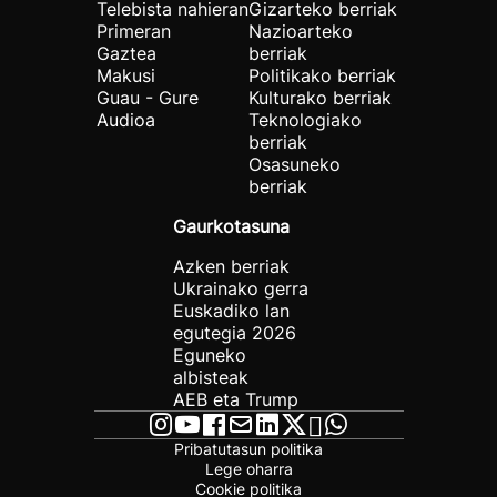
Telebista nahieran
Gizarteko berriak
Primeran
Nazioarteko
Gaztea
berriak
Makusi
Politikako berriak
Guau - Gure
Kulturako berriak
Audioa
Teknologiako
berriak
Osasuneko
berriak
Gaurkotasuna
Azken berriak
Ukrainako gerra
Euskadiko lan
egutegia 2026
Eguneko
albisteak
AEB eta Trump
Pribatutasun politika
Lege oharra
Cookie politika