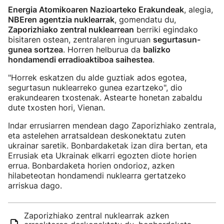
Energia Atomikoaren Nazioarteko Erakundeak
, alegia,
NBEren agentzia nuklearrak
, gomendatu du,
Zaporizhiako zentral nuklearrean
berriki egindako
bisitaren ostean, zentralaren inguruan
segurtasun-
gunea sortzea
. Horren helburua da
balizko
hondamendi erradioaktiboa saihestea
.
"Horrek eskatzen du alde guztiak ados egotea,
segurtasun nuklearreko gunea ezartzeko", dio
erakundearen txostenak. Astearte honetan zabaldu
dute txosten hori, Vienan.
Indar errusiarren mendean dago Zaporizhiako zentrala,
eta astelehen arratsaldean deskonektatu zuten
ukrainar saretik. Bonbardaketak izan dira bertan, eta
Errusiak eta Ukrainak elkarri egozten diote horien
errua. Bonbardaketa horien ondorioz, azken
hilabeteotan hondamendi nuklearra gertatzeko
arriskua dago.
Zaporizhiako zentral nuklearrak azken