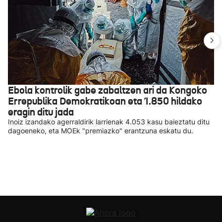
Ebola kontrolik gabe zabaltzen ari da Kongoko
Errepublika Demokratikoan eta 1.850 hildako
eragin ditu jada
Inoiz izandako agerraldirik larrienak 4.053 kasu baieztatu ditu
dagoeneko, eta MOEk "premiazko" erantzuna eskatu du.