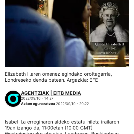
Elizabeth II.aren omenez egindako oroitagarria,
Londreseko denda batean. Argazkia: EFE
AGENTZIAK | EITB MEDIA
2022/09/10 - 14:27
Azken eguneratzea
2022/09/10 - 20:22
Isabel II.a erreginaren aldeko estatu-hileta irailaren
19an izango da, 11:00etan (10:00 GMT)
Westminsterreko abadian, Londresen, Buckingham