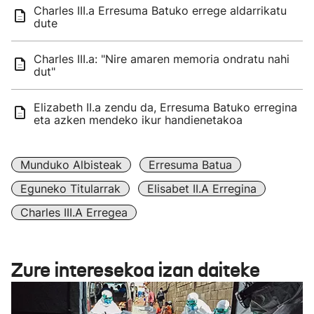
Charles III.a Erresuma Batuko errege aldarrikatu
dute
Charles III.a: "Nire amaren memoria ondratu nahi
dut"
Elizabeth II.a zendu da, Erresuma Batuko erregina
eta azken mendeko ikur handienetakoa
Munduko Albisteak
Erresuma Batua
Eguneko Titularrak
Elisabet II.a Erregina
Charles III.a Erregea
Zure interesekoa izan daiteke