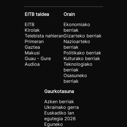
EITB taldea
Orain
EITB
Ekonomiako
Kirolak
berriak
Telebista nahieran
Gizarteko berriak
Primeran
Nazioarteko
Gaztea
berriak
Makusi
Politikako berriak
Guau - Gure
Kulturako berriak
Audioa
Teknologiako
berriak
Osasuneko
berriak
Gaurkotasuna
Azken berriak
Ukrainako gerra
Euskadiko lan
egutegia 2026
Eguneko