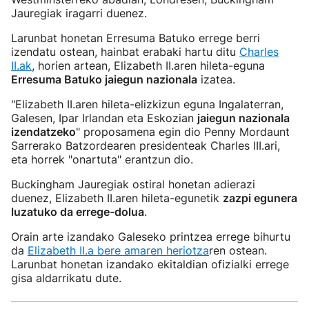
Jauregiak iragarri duenez.
Larunbat honetan Erresuma Batuko errege berri
izendatu ostean, hainbat erabaki hartu ditu
Charles
II.ak
, horien artean, Elizabeth II.aren hileta-eguna
Erresuma Batuko jaiegun nazionala
izatea.
"Elizabeth II.aren hileta-elizkizun eguna Ingalaterran,
Galesen, Ipar Irlandan eta Eskozian
jaiegun nazionala
izendatzeko
" proposamena egin dio Penny Mordaunt
Sarrerako Batzordearen presidenteak Charles III.ari,
eta horrek "onartuta" erantzun dio.
Buckingham Jauregiak ostiral honetan adierazi
duenez, Elizabeth II.aren hileta-egunetik
zazpi egunera
luzatuko da errege-dolua
.
Orain arte izandako Galeseko printzea errege bihurtu
da
Elizabeth II.a bere amaren heriotza
ren ostean.
Larunbat honetan izandako ekitaldian ofizialki errege
gisa aldarrikatu dute.