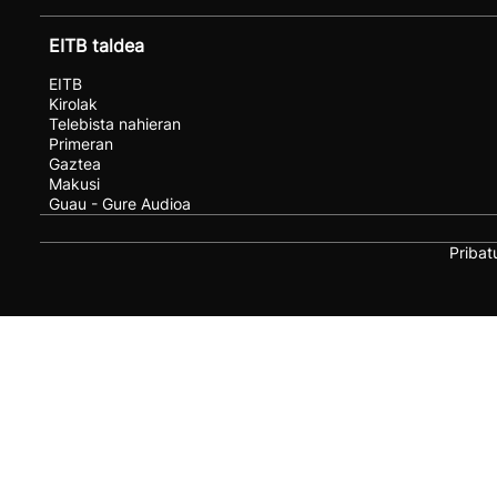
EITB taldea
EITB
Kirolak
Telebista nahieran
Primeran
Gaztea
Makusi
Guau - Gure Audioa
Pribat