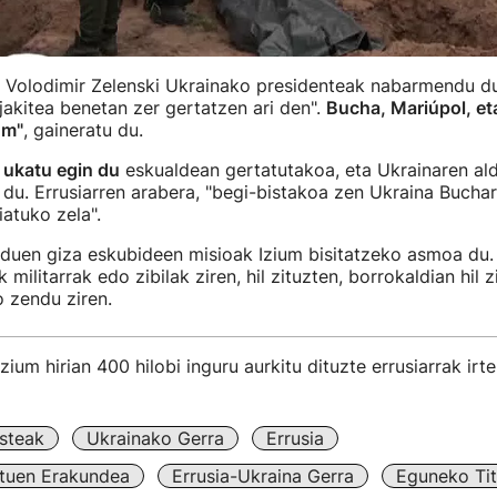
, Volodimir Zelenski Ukrainako presidenteak nabarmendu du
akitea benetan zer gertatzen ari den".
Bucha, Mariúpol, eta
um"
, gaineratu du.
,
ukatu egin du
eskualdean gertatutakoa, eta Ukrainaren a
 du. Errusiarren arabera, "begi-bistakoa zen Ukraina Bucha
iatuko zela".
uen giza eskubideen misioak Izium bisitatzeko asmoa du. 
 militarrak edo zibilak ziren, hil zituzten, borrokaldian hil 
 zendu ziren.
zium hirian 400 hilobi inguru aurkitu dituzte errusiarrak ir
steak
Ukrainako Gerra
Errusia
tuen Erakundea
Errusia-Ukraina Gerra
Eguneko Tit