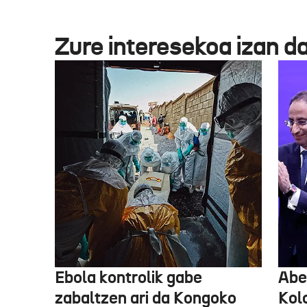
Zure interesekoa izan d
Ebola kontrolik gabe
Abe
zabaltzen ari da Kongoko
Kol