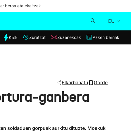
ia: beroa eta ekaitzak
EU
dia
Klisk
Zuretzat
Zuzenekoak
Azken berriak
Klisk
Zuzenekoak
Zuretzat
Elkarbanatu
Gorde
tortura-ganbera
Azken berriak
zten soldaduen gorpuak aurkitu dituzte. Moskuk