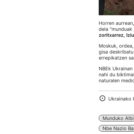
Horren aurrean
dela "munduak j
zoritxarrez, Izi
Moskuk, ordea
gisa deskribatu
errepikatzen sa
NBEk Ukrainan d
nahi du biktimak
naturalen medio
Ukrainako I
Munduko Albi
Nbe Nazio Ba