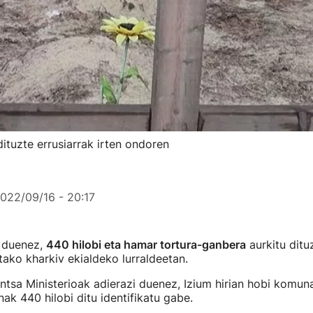
dituzte errusiarrak irten ondoren
022/09/16 - 20:17
u duenez,
440 hilobi eta hamar tortura-ganbera
aurkitu ditu
ako kharkiv ekialdeko lurraldeetan.
tsa Ministerioak adierazi duenez, Izium hirian hobi komuna
nak 440 hilobi ditu identifikatu gabe.