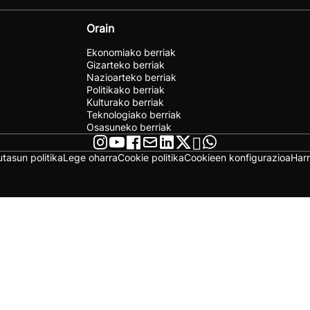
Orain
Ekonomiako berriak
Gizarteko berriak
Nazioarteko berriak
Politikako berriak
Kulturako berriak
Teknologiako berriak
Osasuneko berriak
utasun politika
Lege oharra
Cookie politika
Cookieen konfigurazioa
Har