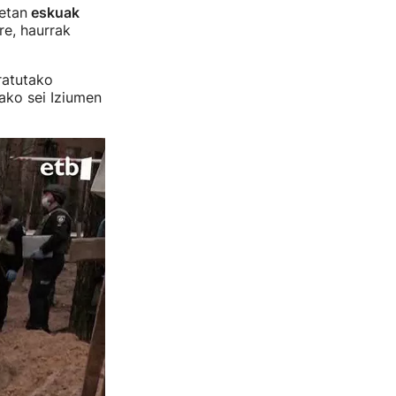
etan
eskuak
re, haurrak
ratutako
tako sei Iziumen