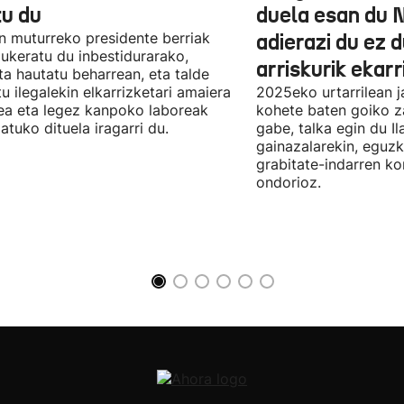
tu du
duela esan du 
n muturreko presidente berriak
adierazi du ez 
aukeratu du inbestidurarako,
arriskurik ekarr
a hautatu beharrean, eta talde
u ilegalekin elkarrizketari amaiera
2025eko urtarrilean j
a eta legez kanpoko laboreak
kohete baten goiko za
atuko dituela iragarri du.
gabe, talka egin du Il
gainazalarekin, eguzk
grabitate-indarren k
ondorioz.