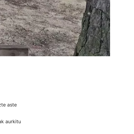
zte aste
k aurkitu