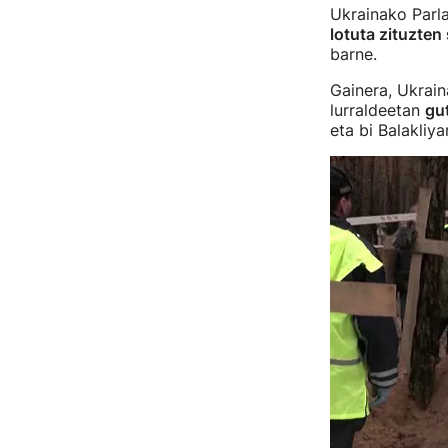
Ukrainako Parl
lotuta zituzte
barne.
Gainera, Ukrain
lurraldeetan
gu
eta bi Balakliya