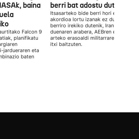
NASAk, baina
berri bat adostu dute
duela
Itsasarteko bide berri hori egiteko
akordioa lortu izanak ez du esan nahi
iko
berriro irekiko dutenik, Iranek zehazt
aurtitako Falcon 9
duenaren arabera, AEBren eta Israele
tiak, planifikatu
arteko erasoaldi militarraren ondorio
argiaren
itxi baitzuten.
i-jardueraren eta
onbinazio baten