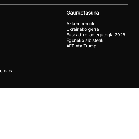
Gaurkotasuna
Azken berriak
Ukrainako gerra
Euskadiko lan egutegia 2026
Eguneko albisteak
AEB eta Trump
remana