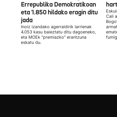
Errepublika Demokratikoan
har
eta 1.850 hildako eragin ditu
Eskui
Cali 
jada
Bogot
Inoiz izandako agerraldirik larrienak
armat
4.053 kasu baieztatu ditu dagoeneko,
emate
eta MOEk "premiazko" erantzuna
fumig
eskatu du.