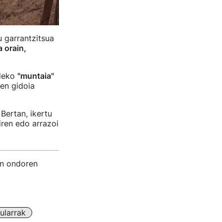
 garrantzitsua
 orain,
ldeko
"muntaia"
ren gidoia
Bertan, ikertu
ziren edo arrazoi
ten ondoren
ularrak