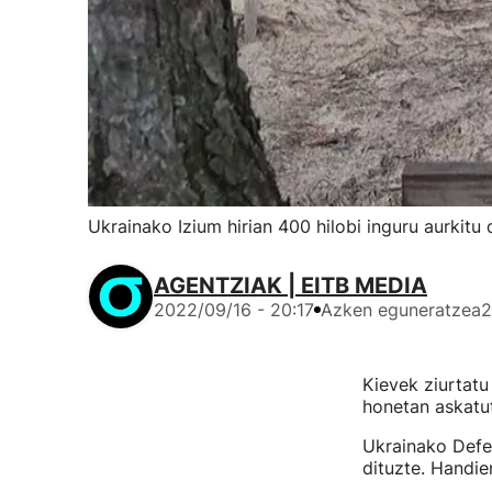
Ukrainako Izium hirian 400 hilobi inguru aurkitu 
AGENTZIAK | EITB MEDIA
2022/09/16 - 20:17
Azken eguneratzea
2
Kievek ziurtat
honetan askatut
Ukrainako Defen
dituzte. Handie