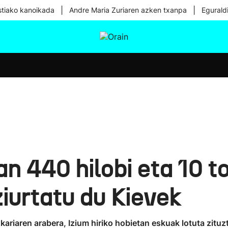
|
|
tiako kanoikada
Andre Maria Zuriaren azken txanpa
Egurald
tura
Ikusmiran
Egural
Osasuna
Teknologia
n 440 hilobi eta 10 
ziurtatu du Kievek
riaren arabera, Izium hiriko hobietan eskuak lotuta zitu