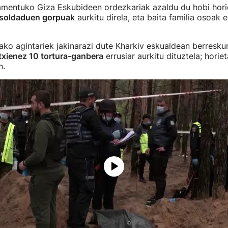
amentuko Giza Eskubideen ordezkariak azaldu du hobi hori
n soldaduen gorpuak
aurkitu direla, eta baita familia osoak e
ako agintariek jakinarazi dute Kharkiv eskualdean berresku
txienez 10 tortura-ganbera
errusiar aurkitu dituztela; horie
n.