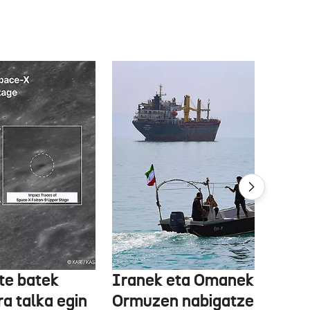
te batek
Iranek eta Omanek
ra talka egin
Ormuzen nabigatzeko bide