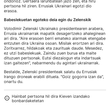
ondorioz. Gertaera larunbatean jazo zen, eta hiru
pertsona hil ziren. Errusiak Ukrainari egotzi dio
erasoa.
Babeslekuetan egoteko deia egin du Zelenskik
Volodimir Zelenski Ukrainako presidentearen arabera,
Errusia ukrainarrak mapatik desagertzeko ahaleginean
ari dira. "Aire erasoen berri emateko alarmak etengabe
entzuten dira Ukraina osoan. Misilak erortzen ari dira.
Zoritxarrez, hildakoak eta zaurituak daude. Mesedez,
ez utzi babeslekuak. Zaindu zuen burua eta maite
dituzuen pertsonak. Eutsi diezaiogun eta indartsuak
izan gaitezen", nabarmendu du agintari ukrainarrak.
Bestalde, Zelenski presidenteak salatu du Errusiak
Irango droneak erabili dituela. "Goiz gogorra izan da",
onartu du.
Hainbat pertsona hil dira Kieven izandako
bonbardaketetan