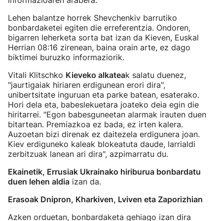
informazioaren arabera.
Lehen balantze horrek Shevchenkiv barrutiko
bonbardaketei egiten die erreferentzia. Ondoren,
bigarren leherketa sorta bat izan da Kieven, Euskal
Herrian 08:16 zirenean, baina orain arte, ez dago
biktimei buruzko informaziorik.
Vitali Klitschko
Kieveko alkatea
k salatu duenez,
"jaurtigaiak hiriaren erdigunean erori dira",
unibertsitate inguruan eta parke batean, esaterako.
Hori dela eta, babeslekuetara joateko deia egin die
hiritarrei. "Egon babesguneetan alarmak irauten duen
bitartean. Premiazkoa ez bada, ez irten kalera.
Auzoetan bizi direnak ez daitezela erdigunera joan.
Kiev erdiguneko kaleak blokeatuta daude, larrialdi
zerbitzuak lanean ari dira", azpimarratu du.
Ekainetik, Errusiak Ukrainako hiriburua bonbardatu
duen lehen aldia
izan da.
Erasoak Dnipron, Kharkiven, Lviven eta Zaporizhian
Azken orduetan, bonbardaketa gehiago izan dira