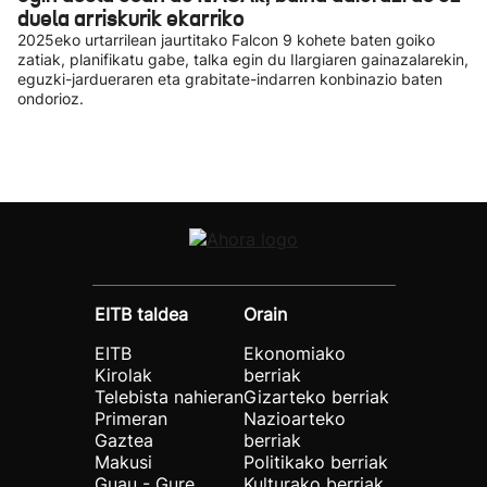
duela arriskurik ekarriko
2025eko urtarrilean jaurtitako Falcon 9 kohete baten goiko
zatiak, planifikatu gabe, talka egin du Ilargiaren gainazalarekin,
eguzki-jardueraren eta grabitate-indarren konbinazio baten
ondorioz.
EITB taldea
Orain
EITB
Ekonomiako
Kirolak
berriak
Telebista nahieran
Gizarteko berriak
Primeran
Nazioarteko
Gaztea
berriak
Makusi
Politikako berriak
Guau - Gure
Kulturako berriak