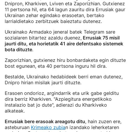
Dnipron, Kharkiven, Lviven eta Zaporizhian. Gutxienez
11 pertsona hil, eta 64 lagun zauritu dira Errusiak gaur
Ukrainan zehar egindako erasoetan, bertako
larrialdietako zerbitzuek baieztatu dutenez.
Ukrainako Armadako jeneral batek Telegram sare
sozialaren bitartez azaldu duenez,
Errusiak 75 misil
jaurti ditu, eta horietatik 41 aire defentsako sistemek
bota dituzte
.
Zaporizhian, gutxienez hiru bonbardaketa egin dituzte
bost egunean, eta 40 pertsona inguru hil dira.
Bestalde, Ukrainako hedabideek berri eman dutenez,
Dnipro hirian misilak jaurti dituzte.
Erasoen ondorioz, argindarrik eta urik gabe gelditu
dira berriz Kharkiven. "Azpiegitura energetikoko
instalazio bat jo dute", adierazi du Kharkiveko
alkateak.
Errusiak bere erasoak areagotu ditu
, hain zuzen ere,
asteburuan
Krimeako zubia
n izandako leherketaren