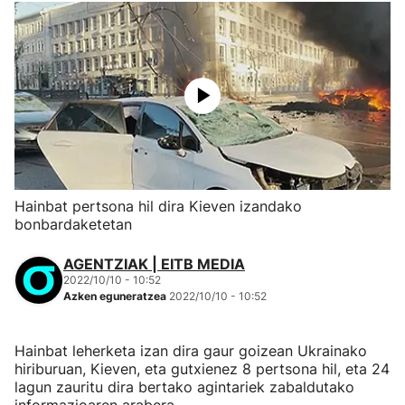
Hainbat pertsona hil dira Kieven izandako
bonbardaketetan
AGENTZIAK | EITB MEDIA
2022/10/10 - 10:52
Azken eguneratzea
2022/10/10 - 10:52
Hainbat leherketa izan dira gaur goizean Ukrainako
hiriburuan, Kieven, eta gutxienez 8 pertsona hil, eta 24
lagun zauritu dira bertako agintariek zabaldutako