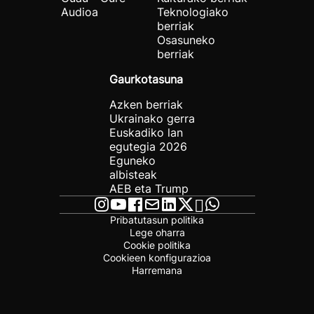
Audioa
Teknologiako
berriak
Osasuneko
berriak
Gaurkotasuna
Azken berriak
Ukrainako gerra
Euskadiko lan
egutegia 2026
Eguneko
albisteak
AEB eta Trump
Pribatutasun politika
Lege oharra
Cookie politika
Cookieen konfigurazioa
Harremana