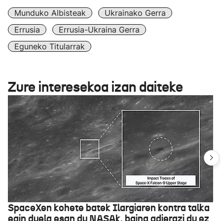
Munduko Albisteak
Ukrainako Gerra
Errusia
Errusia-Ukraina Gerra
Eguneko Titularrak
Zure interesekoa izan daiteke
SpaceXen kohete batek Ilargiaren kontra talka
egin duela esan du NASAk, baina adierazi du ez