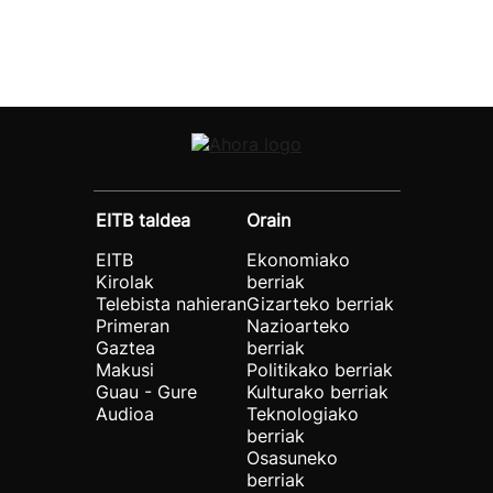
EITB taldea
Orain
EITB
Ekonomiako
Kirolak
berriak
Telebista nahieran
Gizarteko berriak
Primeran
Nazioarteko
Gaztea
berriak
Makusi
Politikako berriak
Guau - Gure
Kulturako berriak
Audioa
Teknologiako
berriak
Osasuneko
berriak