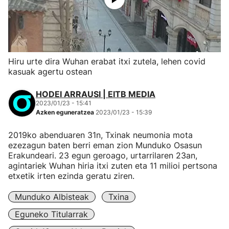
Hiru urte dira Wuhan erabat itxi zutela, lehen covid
kasuak agertu ostean
HODEI ARRAUSI | EITB MEDIA
2023/01/23 - 15:41
Azken eguneratzea
2023/01/23 - 15:39
2019ko abenduaren 31n, Txinak neumonia mota
ezezagun baten berri eman zion Munduko Osasun
Erakundeari. 23 egun geroago, urtarrilaren 23an,
agintariek Wuhan hiria itxi zuten eta 11 milioi pertsona
etxetik irten ezinda geratu ziren.
Munduko Albisteak
Txina
Eguneko Titularrak