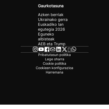
Gaurkotasuna
Azken berriak
Ukrainako gerra
Euskadiko lan
egutegia 2026
Eguneko
albisteak
AEB eta Trump
Pribatutasun politika
Lege oharra
Cookie politika
Cookieen konfigurazioa
Harremana