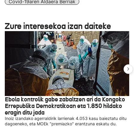
Covid-19aren Aldaera Berriak
Zure interesekoa izan daiteke
Ebola kontrolik gabe zabaltzen ari da Kongoko
Errepublika Demokratikoan eta 1.850 hildako
eragin ditu jada
Inoiz izandako agerraldirik larrienak 4.053 kasu baieztatu ditu
dagoeneko, eta MOEk "premiazko" erantzuna eskatu du.