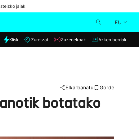
steizko jaiak
EU
dia
Klisk
Zuretzat
Zuzenekoak
Azken berriak
Klisk
Zuzenekoak
Zuretzat
Elkarbanatu
Gorde
anotik botatako
Azken berriak