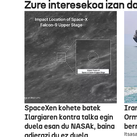
Zure interesekoa izan d
SpaceXen kohete batek
Ira
Ilargiaren kontra talka egin
Orm
duela esan du NASAk, baina
ber
adierazi du ez duela
Itsas