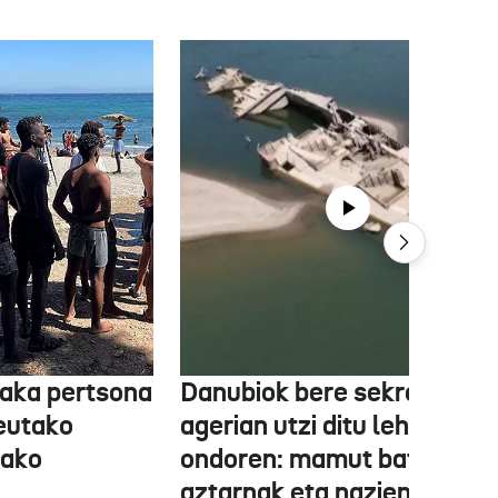
aka pertsona
Danubiok bere sekretuak
Ceutako
agerian utzi ditu lehortear
tako
ondoren: mamut baten
aztarnak eta nazien ontzia