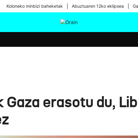
|
|
Koloneko minbizi baheketak
Abuztuaren 12ko eklipsea
Ga
tura
Ikusmiran
Egural
Osasuna
Teknologia
 Gaza erasotu du, Lib
ez