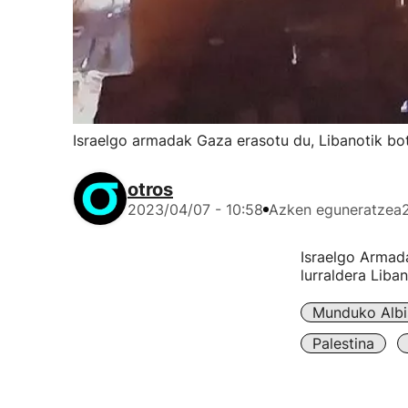
Israelgo armadak Gaza erasotu du, Libanotik bot
otros
2023/04/07 - 10:58
Azken eguneratzea
Israelgo Armad
lurraldera Liban
Munduko Albi
Palestina