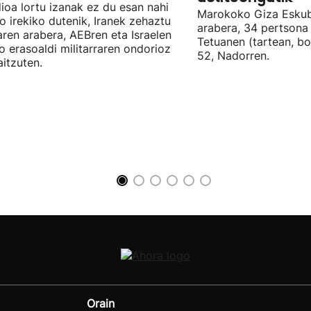
ioa lortu izanak ez du esan nahi
Marokoko Giza Eskub
ro irekiko dutenik, Iranek zehaztu
arabera, 34 pertsona 
ren arabera, AEBren eta Israelen
Tetuanen (tartean, bo
o erasoaldi militarraren ondorioz
52, Nadorren.
aitzuten.
Orain