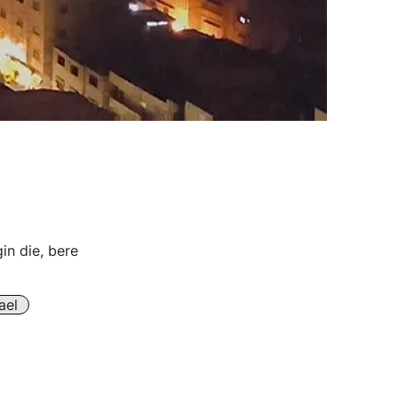
n die, bere
ael