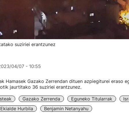
atako suziriei erantzunez
2023/04/07 - 10:55
ak Hamasek Gazako Zerrendan dituen azpiegiturei eraso egi
otik jaurtitako 36 suziriei erantzunez.
steak
Gazako Zerrenda
Eguneko Titularrak
Isr
Ekialde Hurbila
Benjamin Netanyahu