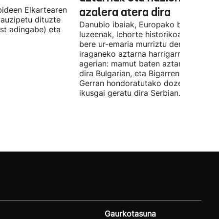
ideen Elkartearen
azalera atera dira
auzipetu dituzte
Danubio ibaiak, Europako bigarren
st adingabe) eta
luzeenak, lehorte historikoa bizi du, e
bere ur-emaria murriztu denez,
iraganeko aztarna harrigarriak utzi di
agerian: mamut baten aztarnak azald
dira Bulgarian, eta Bigarren Mundu
Gerran hondoratutako dozenaka ontz
ikusgai geratu dira Serbian.
Gaurkotasuna