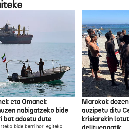
aiteke
nek eta Omanek
Marokok dozen
uzen nabigatzeko bide
auzipetu ditu 
ri bat adostu dute
krisiarekin lotu
arteko bide berri hori egiteko
delituengatik