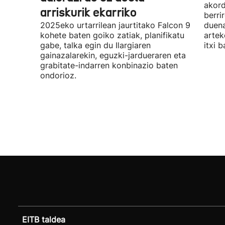
akord
arriskurik ekarriko
berri
2025eko urtarrilean jaurtitako Falcon 9
duena
kohete baten goiko zatiak, planifikatu
artek
gabe, talka egin du Ilargiaren
itxi b
gainazalarekin, eguzki-jardueraren eta
grabitate-indarren konbinazio baten
ondorioz.
EITB taldea