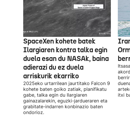
SpaceXen kohete batek
Ira
Ilargiaren kontra talka egin
Orm
duela esan du NASAk, baina
ber
adierazi du ez duela
Itsas
akord
arriskurik ekarriko
berri
2025eko urtarrilean jaurtitako Falcon 9
duena
kohete baten goiko zatiak, planifikatu
artek
gabe, talka egin du Ilargiaren
itxi b
gainazalarekin, eguzki-jardueraren eta
grabitate-indarren konbinazio baten
ondorioz.