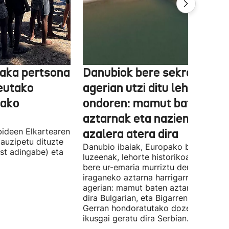
aka pertsona
Danubiok bere sekretuak
Ceutako
agerian utzi ditu lehortear
tako
ondoren: mamut baten
aztarnak eta nazien ontzia
ideen Elkartearen
azalera atera dira
auzipetu dituzte
Danubio ibaiak, Europako bigarren
st adingabe) eta
luzeenak, lehorte historikoa bizi du, e
bere ur-emaria murriztu denez,
iraganeko aztarna harrigarriak utzi di
agerian: mamut baten aztarnak azald
dira Bulgarian, eta Bigarren Mundu
Gerran hondoratutako dozenaka ontz
ikusgai geratu dira Serbian.