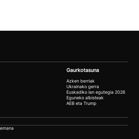
Gaurkotasuna
Azken berriak
Ukrainako gerra
Euskadiko lan egutegia 2026
Eguneko albisteak
AEB eta Trump
remana