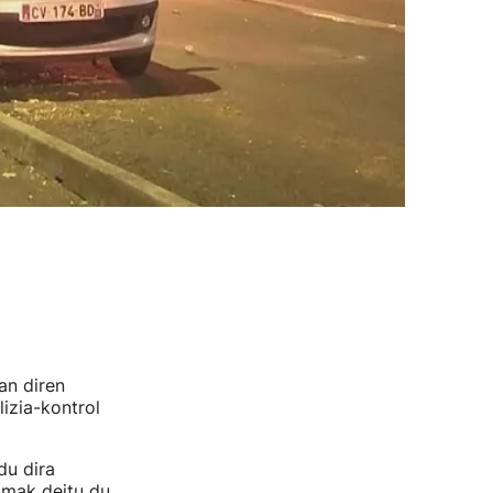
an diren
izia-kontrol
du dira
amak deitu du