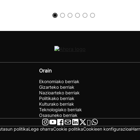
Orain
Ekonomiako berriak
Gizarteko berriak
Nazioarteko berriak
Politikako berriak
Kulturako berriak
Teknologiako berriak
Osasuneko berriak
utasun politika
Lege oharra
Cookie politika
Cookieen konfigurazioa
Har