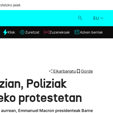
steizko jaiak
EU
dia
Klisk
Zuretzat
Zuzenekoak
Azken berriak
Klisk
Zuzenekoak
Zuretzat
Elkarbanatu
Gorde
ian, Poliziak
Azken berriak
zeko protestetan
aren aurrean, Emmanuel Macron presidenteak Barne