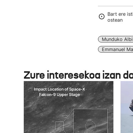
Bart ere ist
ostean
Munduko Albi
Emmanuel Ma
Zure interesekoa izan d