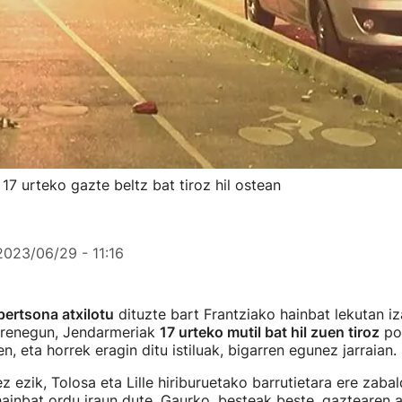
ak 17 urteko gazte beltz bat tiroz hil ostean
2023/06/29 - 11:16
pertsona atxilotu
dituzte bart Frantziako hainbat lekutan iz
erenegun, Jendarmeriak
17 urteko mutil bat hil zuen tiroz
pol
, eta horrek eragin ditu istiluak, bigarren egunez jarraian.
z ezik, Tolosa eta Lille hiriburuetako barrutietara ere zabal
hainbat ordu iraun dute. Gaurko, besteak beste, gaztearen 