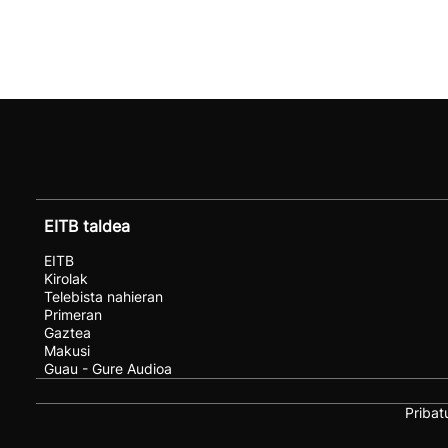
EITB taldea
EITB
Kirolak
Telebista nahieran
Primeran
Gaztea
Makusi
Guau - Gure Audioa
Pribat