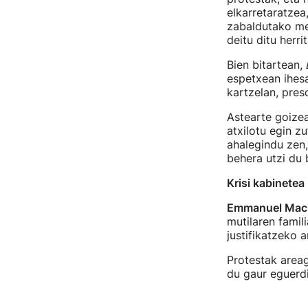
elkarretaratzea
zabaldutako me
deitu ditu herrit
Bien bitartean,
L
espetxean ihesa
kartzelan, preso
Astearte goizea
atxilotu egin z
ahalegindu zen,
behera utzi du b
Krisi kabinetea
Emmanuel Mac
mutilaren famili
justifikatzeko 
Protestak areago
du gaur eguerd