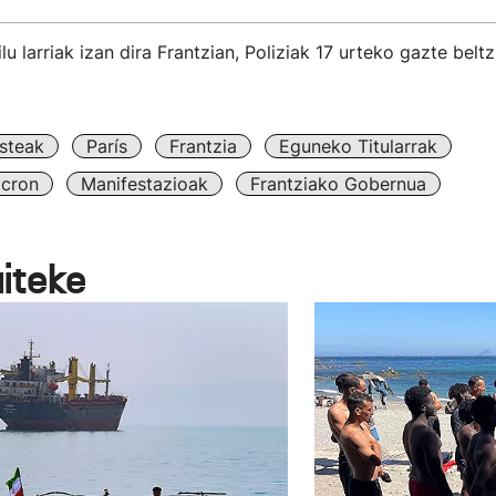
ilu larriak izan dira Frantzian, Poliziak 17 urteko gazte beltz 
steak
París
Frantzia
Eguneko Titularrak
cron
Manifestazioak
Frantziako Gobernua
aiteke