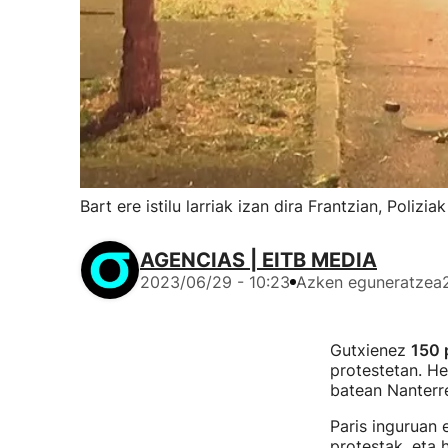
Bart ere istilu larriak izan dira Frantzian, Polizi
AGENCIAS | EITB MEDIA
2023/06/29 - 10:23
Azken eguneratzea
Gutxienez
150 
protestetan. H
batean Nanterren
Paris inguruan e
protestak, eta 