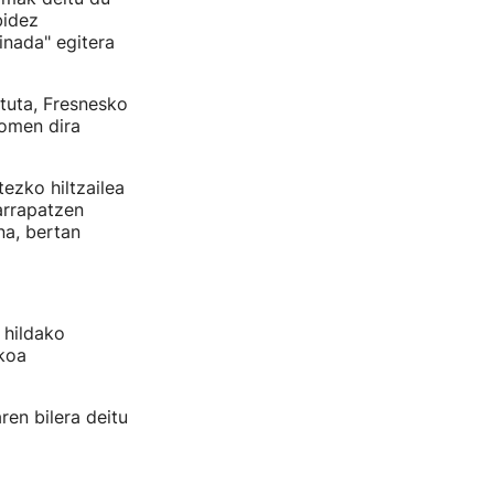
bidez
nada" egitera
tuta, Fresnesko
 omen dira
tezko hiltzailea
arrapatzen
na, bertan
 hildako
akoa
ren bilera deitu