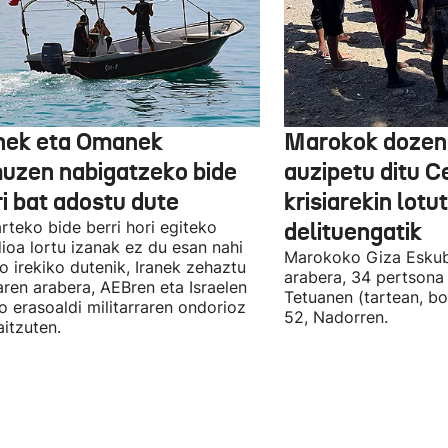
nek eta Omanek
Marokok dozen
uzen nabigatzeko bide
auzipetu ditu 
ri bat adostu dute
krisiarekin lotu
arteko bide berri hori egiteko
delituengatik
ioa lortu izanak ez du esan nahi
Marokoko Giza Eskub
ro irekiko dutenik, Iranek zehaztu
arabera, 34 pertsona 
ren arabera, AEBren eta Israelen
Tetuanen (tartean, bo
o erasoaldi militarraren ondorioz
52, Nadorren.
aitzuten.