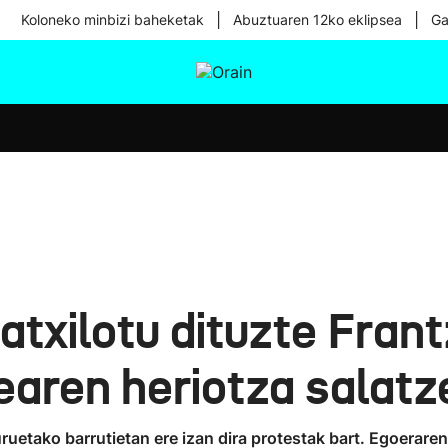
|
|
Koloneko minbizi baheketak
Abuztuaren 12ko eklipsea
Ga
tura
Ikusmiran
Egural
Osasuna
Teknologia
txilotu dituzte Frantz
tearen heriotza salat
riburuetako barrutietan ere izan dira protestak bart. Egoer