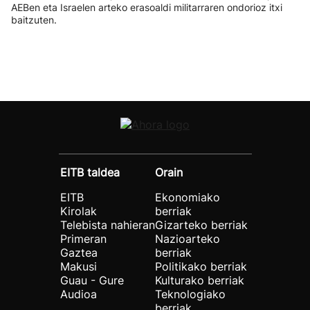
AEBen eta Israelen arteko erasoaldi militarraren ondorioz itxi
baitzuten.
EITB taldea
Orain
EITB
Ekonomiako
Kirolak
berriak
Telebista nahieran
Gizarteko berriak
Primeran
Nazioarteko
Gaztea
berriak
Makusi
Politikako berriak
Guau - Gure
Kulturako berriak
Audioa
Teknologiako
berriak