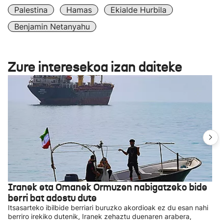
Palestina
Hamas
Ekialde Hurbila
Benjamin Netanyahu
Zure interesekoa izan daiteke
Iranek eta Omanek Ormuzen nabigatzeko bide
berri bat adostu dute
Itsasarteko ibilbide berriari buruzko akordioak ez du esan nahi
berriro irekiko dutenik, Iranek zehaztu duenaren arabera,