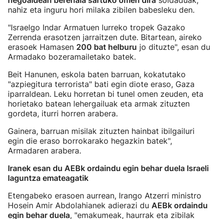
hegoaldean berehala sartuko omen dira
soldaduak,
nahiz eta inguru hori milaka zibilen babesleku den.
"Israelgo Indar Armatuen lurreko tropek Gazako
Zerrenda erasotzen jarraitzen dute. Bitartean, aireko
erasoek Hamasen
200 bat helburu
jo dituzte", esan du
Armadako bozeramailetako batek.
Beit Hanunen, eskola baten barruan, kokatutako
"azpiegitura terrorista" bati egin diote eraso, Gaza
iparraldean. Leku horretan bi tunel omen zeuden, eta
horietako batean lehergailuak eta armak zituzten
gordeta, iturri horren arabera.
Gainera, barruan misilak zituzten hainbat ibilgailuri
egin die eraso borrokarako hegazkin batek",
Armadaren arabera.
Iranek esan du AEBk ordaindu egin behar duela Israeli
laguntza emateagatik
Etengabeko erasoen aurrean, Irango Atzerri ministro
Hosein Amir Abdolahianek adierazi du
AEBk ordaindu
egin behar duela
, "emakumeak, haurrak eta zibilak