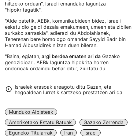
hiltzeko orduan", Israeli emandako laguntza
"hipokritagatik".
"Alde batetik, AEBk, komunikabideen bidez, Israeli
eskatu dio geldi dezala emakumeen, umeen eta zibilen
aurkako sarraskia", adierazi du Abdolahianek,
Teherenan bere homologo omandar Sayyid Badr bin
Hamad Albusaidirekin izan duen bileran.
"Baina, egiatan,
argi berdea ematen ari da
Gazako
genozidioari. AEBk laguntza hipokrita horren
ondorioak ordaindu behar ditu", ziurtatu du.
Israelek erasoak areagotu ditu Gazan, eta
hegoaldean lurretik sartzeko prestatzen ari da
Munduko Albisteak
Ameriketako Estatu Batuak
Gazako Zerrenda
Eguneko Titularrak
Iran
Israel