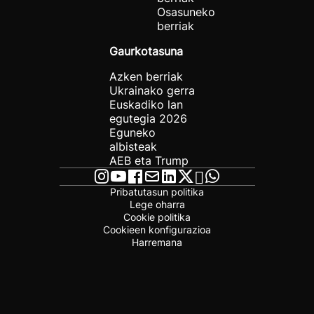
Osasuneko
berriak
Gaurkotasuna
Azken berriak
Ukrainako gerra
Euskadiko lan
egutegia 2026
Eguneko
albisteak
AEB eta Trump
Pribatutasun politika
Lege oharra
Cookie politika
Cookieen konfigurazioa
Harremana