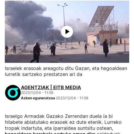
Israelek erasoak areagotu ditu Gazan, eta hegoaldean
lurretik sartzeko prestatzen ari da
AGENTZIAK | EITB MEDIA
2023/12/04 - 11:58
Azken eguneratzea
2023/12/04 - 11:58
Israelgo Armadak Gazako Zerrendan duela ia bi
hilabete abiatutako erasoek ez dute etenik. Lurreko
tropak indartuta, eta iparraldea suntsitu ostean,