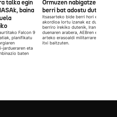
ra talka egin
Ormuzen nabigatzeko bide
NASAk, baina
berri bat adostu dute
duela
Itsasarteko bide berri hori egiteko
akordioa lortu izanak ez du esan nahi
iko
berriro irekiko dutenik, Iranek zehazt
aurtitako Falcon 9
duenaren arabera, AEBren eta Israele
tiak, planifikatu
arteko erasoaldi militarraren ondorio
argiaren
itxi baitzuten.
i-jardueraren eta
onbinazio baten