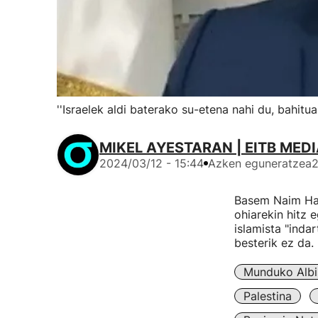
''Israelek aldi baterako su-etena nahi du, bahitu
MIKEL AYESTARAN | EITB MED
2024/03/12 - 15:44
Azken eguneratzea
2
Basem Naim Ham
ohiarekin hitz 
islamista "inda
besterik ez da.
Munduko Albi
Palestina