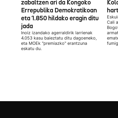
zabaltzen ari da Kongoko
Kol
Errepublika Demokratikoan
har
eta 1.850 hildako eragin ditu
Eskui
Cali 
jada
Bogot
Inoiz izandako agerraldirik larrienak
armat
4.053 kasu baieztatu ditu dagoeneko,
emate
eta MOEk "premiazko" erantzuna
fumig
eskatu du.