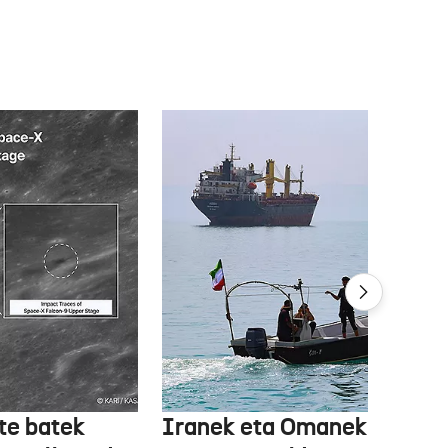
te batek
Iranek eta Omanek