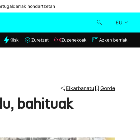
ortugaldarrak hondartzetan
EU
dia
Klisk
Zuretzat
Zuzenekoak
Azken berriak
Klisk
Zuzenekoak
Zuretzat
Elkarbanatu
Gorde
du, bahituak
Azken berriak