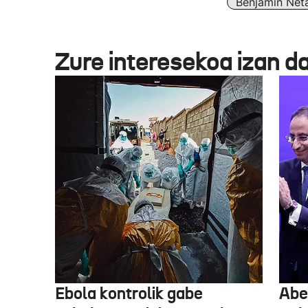
Benjamin Net
Zure interesekoa izan d
Ebola kontrolik gabe
Abe