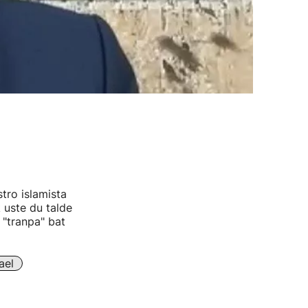
ro islamista
 uste du talde
 "tranpa" bat
ael