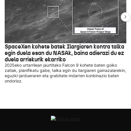
SpaceXen kohete batek Ilargiaren kontra talka
egin duela esan du NASAk, baina adierazi du ez
duela arriskurik ekarriko
2025eko urtarrilean jaurtitako Falcon 9 kohete baten goiko
zatiak, planifikatu gabe, talka egin du Ilargiaren gainazalarekin,
eguzki-jardueraren eta grabitate-indarren konbinazio baten
ondorioz.