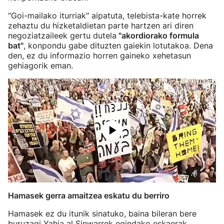
"Goi-mailako iturriak" aipatuta, telebista-kate horrek
zehaztu du hizketaldietan parte hartzen ari diren
negoziatzaileek gertu dutela
"akordiorako formula
bat"
, konpondu gabe dituzten gaiekin lotutakoa. Dena
den, ez du informazio horren gaineko xehetasun
gehiagorik eman.
Hamasek gerra amaitzea eskatu du berriro
Hamasek ez du itunik sinatuko, baina bileran bere
buruzagi Yahia al Sinwarrek egindako eskaerak