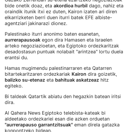
bide onetik doaz, eta
akordioa hurbil
dago, nahiz eta
oraindik itunik itxi ez duten, Kairon izaten ari diren
elkarrizketen berri duen iturri batek EFE albiste-
agentziari jakinarazi dionez.
Palestinako iturri anonimo baten esanetan,
aurrerapausoak
egon dira Hamasen eta Israelen
arteko negoziazioetan, eta Egiptoko ordezkaritzak
desadostasun puntuak nolabait "arintzea" lortu duela
erantsi du.
Hamas mugimendu palestinarraren eta Qatarren
bitartekaritzaren ordezkariak
Kairon
dira goizetik,
balizko su-etenaz
eta
bahituak askatzeaz
hitz
egiteko.
Bi taldeak Qatartik abiatu den hegazkin batean iritsi
dira.
Al Qahera News Egiptoko telebista-kateak bi
aldeetako ordezkariei esan die azken orduetan
"aurrerapauso garrantzitsuak"
eman direla gatazka
konpontzeko bidean.