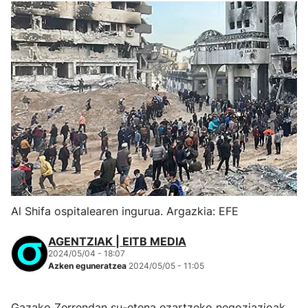
Al Shifa ospitalearen ingurua. Argazkia: EFE
AGENTZIAK | EITB MEDIA
2024/05/04 - 18:07
Azken eguneratzea
2024/05/05 - 11:05
Gazako Zerrendan su-etena ezartzeko negoziazioak