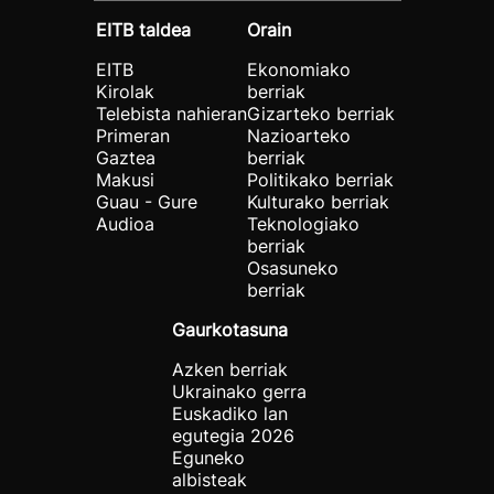
EITB taldea
Orain
EITB
Ekonomiako
Kirolak
berriak
Telebista nahieran
Gizarteko berriak
Primeran
Nazioarteko
Gaztea
berriak
Makusi
Politikako berriak
Guau - Gure
Kulturako berriak
Audioa
Teknologiako
berriak
Osasuneko
berriak
Gaurkotasuna
Azken berriak
Ukrainako gerra
Euskadiko lan
egutegia 2026
Eguneko
albisteak