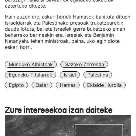
aztertuko dituzte.
Hain zuzen ere, eskari horiek Hamasek bahituta dituen
israeldarrak eta Palestinako presoak trukatzearekin
daude lotuta, bai eta Israelek gerra bukatzeko eman
beharreko bermeekin ere. Israelek eta Benjamin
Netanyahu lehen ministroak, baina, uko egin diote
eskari horri.
Munduko Albisteak
Gazako Zerrenda
Eguneko Titularrak
Israel
Palestina
Egipto
Qatar
Hamas
Ekialde Hurbila
Zure interesekoa izan daiteke