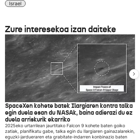
Israel
Zure interesekoa izan daiteke
SpaceXen kohete batek Ilargiaren kontra talka
egin duela esan du NASAk, baina adierazi du ez
duela arriskurik ekarriko
2025eko urtarrilean jaurtitako Falcon 9 kohete baten goiko
zatiak, planifikatu gabe, talka egin du Ilargiaren gainazalarekin,
eguzki-jardueraren eta grabitate-indarren konbinazio baten