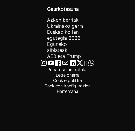
Gaurkotasuna
Azken berriak
Ukrainako gerra
Euskadiko lan
egutegia 2026
Eguneko
albisteak
AEB eta Trump
Pribatutasun politika
Lege oharra
Cookie politika
Cookieen konfigurazioa
Harremana