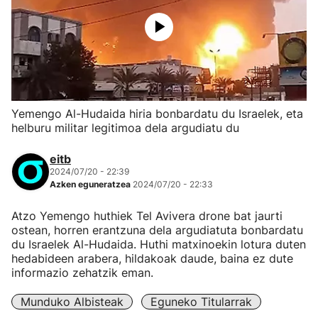
Yemengo Al-Hudaida hiria bonbardatu du Israelek, eta
helburu militar legitimoa dela argudiatu du
eitb
2024/07/20 - 22:39
Azken eguneratzea
2024/07/20 - 22:33
Atzo Yemengo huthiek Tel Avivera drone bat jaurti
ostean, horren erantzuna dela argudiatuta bonbardatu
du Israelek Al-Hudaida. Huthi matxinoekin lotura duten
hedabideen arabera, hildakoak daude, baina ez dute
informazio zehatzik eman.
Munduko Albisteak
Eguneko Titularrak