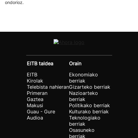
ondorioz.
EITB taldea
Orain
EITB
Ekonomiako
Kirolak
berriak
Telebista nahieran
Gizarteko berriak
Primeran
Nazioarteko
Gaztea
berriak
Makusi
Politikako berriak
Guau - Gure
Kulturako berriak
Audioa
Teknologiako
berriak
Osasuneko
berriak