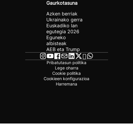
Gaurkotasuna
Azken berriak
Ukrainako gerra
Euskadiko lan
egutegia 2026
Eguneko
albisteak
AEB eta Trump
Pribatutasun politika
Lege oharra
Cookie politika
Cookieen konfigurazioa
Harremana