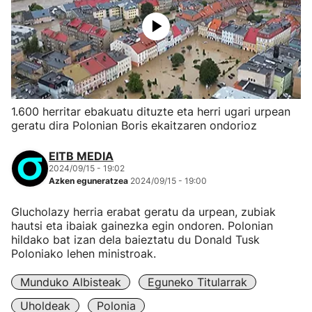
1.600 herritar ebakuatu dituzte eta herri ugari urpean
geratu dira Polonian Boris ekaitzaren ondorioz
EITB MEDIA
2024/09/15 - 19:02
Azken eguneratzea
2024/09/15 - 19:00
Glucholazy herria erabat geratu da urpean, zubiak
hautsi eta ibaiak gainezka egin ondoren. Polonian
hildako bat izan dela baieztatu du Donald Tusk
Poloniako lehen ministroak.
Munduko Albisteak
Eguneko Titularrak
Uholdeak
Polonia