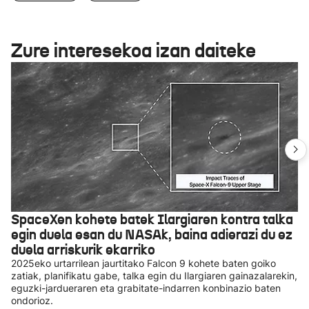
Zure interesekoa izan daiteke
SpaceXen kohete batek Ilargiaren kontra talka
egin duela esan du NASAk, baina adierazi du ez
duela arriskurik ekarriko
2025eko urtarrilean jaurtitako Falcon 9 kohete baten goiko
zatiak, planifikatu gabe, talka egin du Ilargiaren gainazalarekin,
eguzki-jardueraren eta grabitate-indarren konbinazio baten
ondorioz.