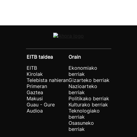
EITB taldea
Orain
EITB
Ekonomiako
Kirolak
berriak
Telebista nahieran
Gizarteko berriak
Primeran
Nazioarteko
Gaztea
berriak
Makusi
Politikako berriak
Guau - Gure
Kulturako berriak
Audioa
Teknologiako
berriak
Osasuneko
berriak