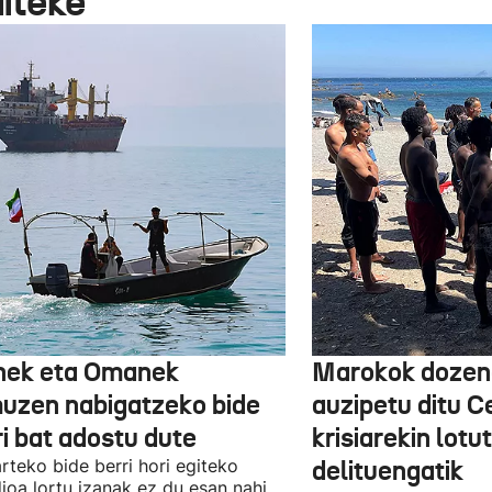
aiteke
nek eta Omanek
Marokok dozen
uzen nabigatzeko bide
auzipetu ditu 
ri bat adostu dute
krisiarekin lotu
arteko bide berri hori egiteko
delituengatik
ioa lortu izanak ez du esan nahi