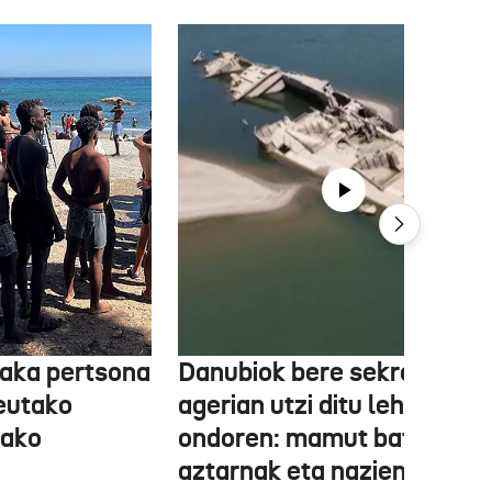
aka pertsona
Danubiok bere sekretuak
Ceutako
agerian utzi ditu lehortear
tako
ondoren: mamut baten
aztarnak eta nazien ontzia