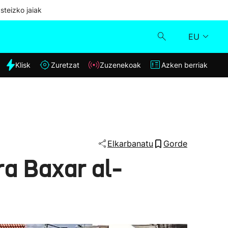
steizko jaiak
EU
dia
Klisk
Zuretzat
Zuzenekoak
Azken berriak
Klisk
Zuzenekoak
Zuretzat
Elkarbanatu
Gorde
ira Baxar al-
Azken berriak