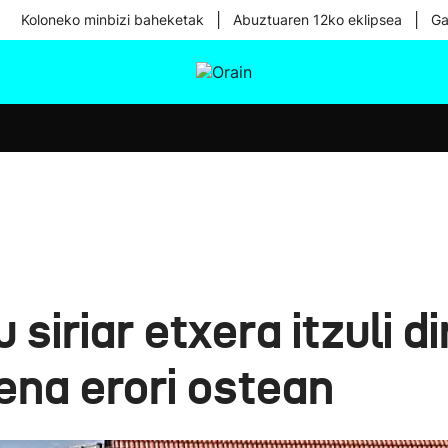
|
|
Koloneko minbizi baheketak
Abuztuaren 12ko eklipsea
Ga
tura
Ikusmiran
Egural
Osasuna
Teknologia
 siriar etxera itzuli d
na erori ostean