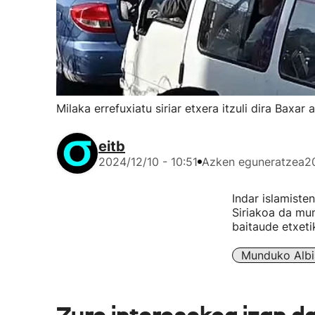
Milaka errefuxiatu siriar etxera itzuli dira Baxa
eitb
2024/12/10 - 10:51
Azken eguneratzea
2
Indar islamisten
Siriakoa da mun
baitaude etxeti
Munduko Albi