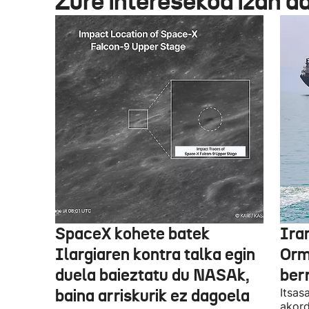
Zure interesekoa izan d
SpaceX kohete batek
Ira
Ilargiaren kontra talka egin
Orm
duela baieztatu du NASAk,
ber
baina arriskurik ez dagoela
Itsas
akord