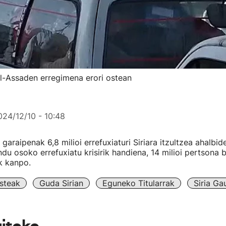
r al-Assaden erregimena erori ostean
024/12/10 - 10:48
 garaipenak 6,8 milioi errefuxiaturi Siriara itzultzea ahalbid
du osoko errefuxiatu krisirik handiena, 14 milioi pertsona 
k kanpo.
steak
Guda Sirian
Eguneko Titularrak
Siria Ga