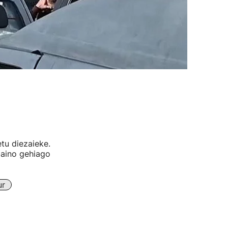
etu diezaieke.
baino gehiago
ur