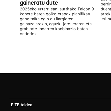
gaineratu dute
berri
2025eko urtarrilean jaurtitako Falcon 9
duena
kohete baten goiko etapak planifikatu
artek
gabe talka egin du ilargiaren
itxi b
gainazalarekin, eguzki-jardueraren eta
grabitate-indarren konbinazio baten
ondorioz.
EITB taldea