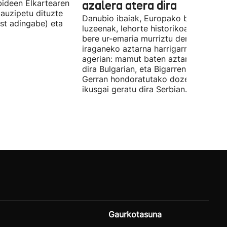
ideen Elkartearen
azalera atera dira
auzipetu dituzte
Danubio ibaiak, Europako bigarren
st adingabe) eta
luzeenak, lehorte historikoa bizi du, e
bere ur-emaria murriztu denez,
iraganeko aztarna harrigarriak utzi di
agerian: mamut baten aztarnak azald
dira Bulgarian, eta Bigarren Mundu
Gerran hondoratutako dozenaka ontz
ikusgai geratu dira Serbian.
Gaurkotasuna