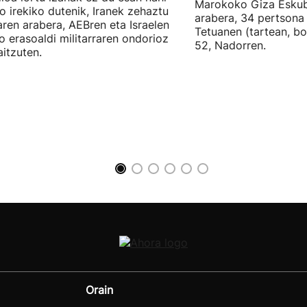
Marokoko Giza Eskub
ro irekiko dutenik, Iranek zehaztu
arabera, 34 pertsona 
ren arabera, AEBren eta Israelen
Tetuanen (tartean, bo
o erasoaldi militarraren ondorioz
52, Nadorren.
aitzuten.
Orain