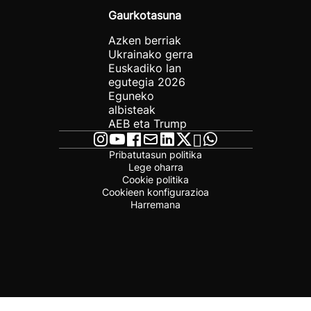
Gaurkotasuna
Azken berriak
Ukrainako gerra
Euskadiko lan
egutegia 2026
Eguneko
albisteak
AEB eta Trump
Pribatutasun politika
Lege oharra
Cookie politika
Cookieen konfigurazioa
Harremana