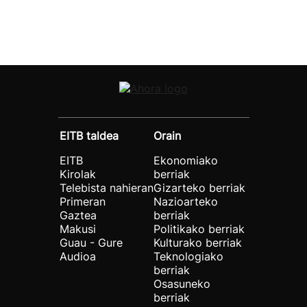
EITB taldea
Orain
EITB
Ekonomiako
Kirolak
berriak
Telebista nahieran
Gizarteko berriak
Primeran
Nazioarteko
Gaztea
berriak
Makusi
Politikako berriak
Guau - Gure
Kulturako berriak
Audioa
Teknologiako
berriak
Osasuneko
berriak