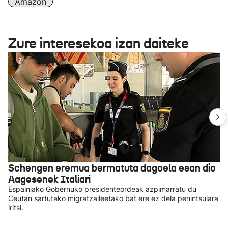
Amazon
Zure interesekoa izan daiteke
Schengen eremua bermatuta dagoela esan dio
Aagesenek Italiari
Espainiako Gobernuko presidenteordeak azpimarratu du
Ceutan sartutako migratzaileetako bat ere ez dela penintsulara
iritsi.