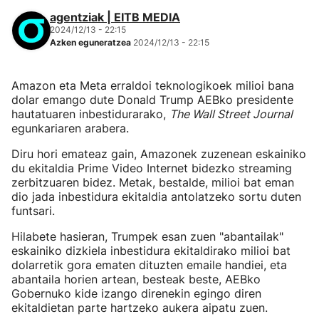
agentziak | EITB MEDIA
2024/12/13 - 22:15
Azken eguneratzea
2024/12/13 - 22:15
Amazon eta Meta erraldoi teknologikoek milioi bana
dolar emango dute Donald Trump AEBko presidente
hautatuaren inbestidurarako,
The Wall Street Journal
egunkariaren arabera.
Diru hori emateaz gain, Amazonek zuzenean eskainiko
du ekitaldia Prime Video Internet bidezko streaming
zerbitzuaren bidez. Metak, bestalde, milioi bat eman
dio jada inbestidura ekitaldia antolatzeko sortu duten
funtsari.
Hilabete hasieran, Trumpek esan zuen "abantailak"
eskainiko dizkiela inbestidura ekitaldirako milioi bat
dolarretik gora ematen dituzten emaile handiei, eta
abantaila horien artean, besteak beste, AEBko
Gobernuko kide izango direnekin egingo diren
ekitaldietan parte hartzeko aukera aipatu zuen.