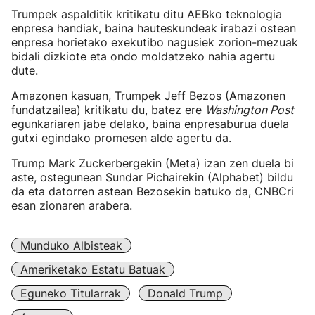
Trumpek aspalditik kritikatu ditu AEBko teknologia
enpresa handiak, baina hauteskundeak irabazi ostean
enpresa horietako exekutibo nagusiek zorion-mezuak
bidali dizkiote eta ondo moldatzeko nahia agertu
dute.
Amazonen kasuan, Trumpek Jeff Bezos (Amazonen
fundatzailea) kritikatu du, batez ere
Washington Post
egunkariaren jabe delako, baina enpresaburua duela
gutxi egindako promesen alde agertu da.
Trump Mark Zuckerbergekin (Meta) izan zen duela bi
aste, ostegunean Sundar Pichairekin (Alphabet) bildu
da eta datorren astean Bezosekin batuko da, CNBCri
esan zionaren arabera.
Munduko Albisteak
Ameriketako Estatu Batuak
Eguneko Titularrak
Donald Trump