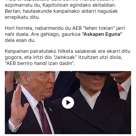
azpimarratu du, Kapitolioan egindako ekitaldian.
Bertan, hauteskunde kanpainako aldarri nagusiak
errepikatu ditu.
Hori horrela, nabarmendu du AEB "lehen tokian" jarri
nahi duela. Are gehiago, gaurkoa
"Askapen Eguna"
dela esan du.
Kanpainan pairatutako hilketa saiakerak ere ekarri ditu
gogora, eta iritzi dio "Jainkoak" itzultzen utzi diola,
"AEB berriro handi izan dadin".