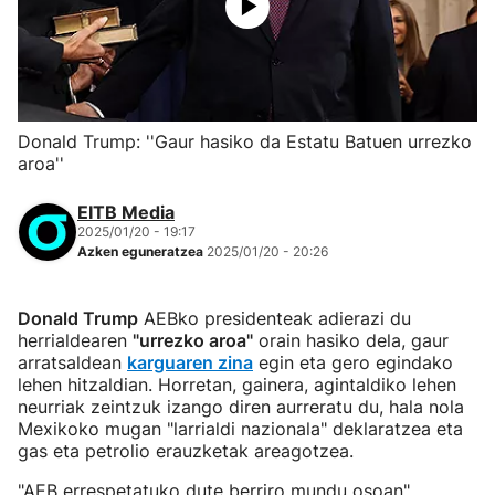
Donald Trump: ''Gaur hasiko da Estatu Batuen urrezko
aroa''
EITB Media
2025/01/20 - 19:17
Azken eguneratzea
2025/01/20 - 20:26
Donald Trump
AEBko presidenteak adierazi du
herrialdearen
"urrezko aroa"
orain hasiko dela, gaur
arratsaldean
karguaren zina
egin eta gero egindako
lehen hitzaldian. Horretan, gainera, agintaldiko lehen
neurriak zeintzuk izango diren aurreratu du, hala nola
Mexikoko mugan "larrialdi nazionala" deklaratzea eta
gas eta petrolio erauzketak areagotzea.
"AEB errespetatuko dute berriro mundu osoan",