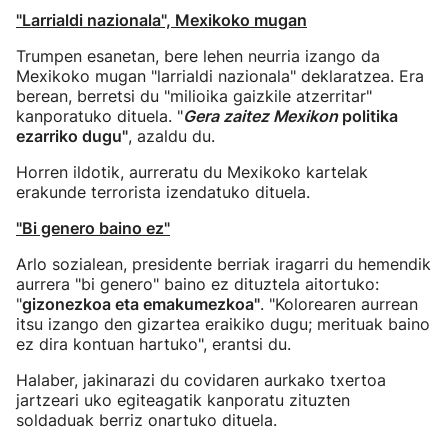
"Larrialdi nazionala", Mexikoko mugan
Trumpen esanetan, bere lehen neurria izango da
Mexikoko mugan "larrialdi nazionala" deklaratzea. Era
berean, berretsi du "milioika gaizkile atzerritar"
kanporatuko dituela. "
Gera zaitez Mexikon
politika
ezarriko dugu"
, azaldu du.
Horren ildotik, aurreratu du Mexikoko kartelak
erakunde terrorista izendatuko dituela.
"Bi genero baino ez"
Arlo sozialean, presidente berriak iragarri du hemendik
aurrera "bi genero" baino ez dituztela aitortuko:
"
gizonezkoa eta emakumezkoa"
. "Kolorearen aurrean
itsu izango den gizartea eraikiko dugu; merituak baino
ez dira kontuan hartuko", erantsi du.
Halaber, jakinarazi du covidaren aurkako txertoa
jartzeari uko egiteagatik kanporatu zituzten
soldaduak berriz onartuko dituela.