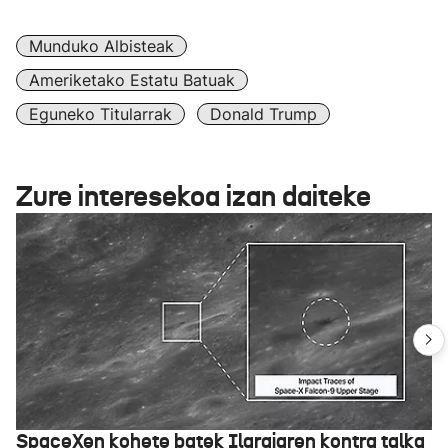
Munduko Albisteak
Ameriketako Estatu Batuak
Eguneko Titularrak
Donald Trump
Zure interesekoa izan daiteke
SpaceXen kohete batek Ilargiaren kontra talka