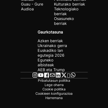
Guau - Gure
Kulturako berriak
Audioa
Teknologiako
berriak
Osasuneko
berriak
Gaurkotasuna
Azken berriak
Ukrainako gerra
Euskadiko lan
egutegia 2026
Eguneko
albisteak
AEB eta Trump
Pribatutasun politika
Lege oharra
Cookie politika
Cookieen konfigurazioa
Harremana