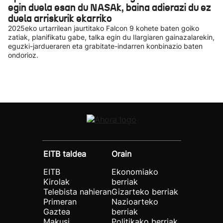
egin duela esan du NASAk, baina adierazi du ez
duela arriskurik ekarriko
2025eko urtarrilean jaurtitako Falcon 9 kohete baten goiko
zatiak, planifikatu gabe, talka egin du Ilargiaren gainazalarekin,
eguzki-jardueraren eta grabitate-indarren konbinazio baten
ondorioz.
EITB taldea
Orain
EITB
Ekonomiako
Kirolak
berriak
Telebista nahieran
Gizarteko berriak
Primeran
Nazioarteko
Gaztea
berriak
Makusi
Politikako berriak