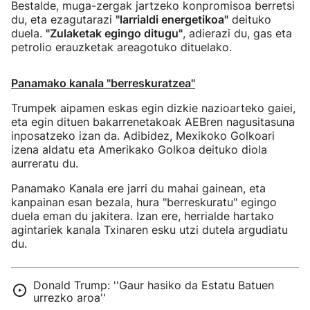
Bestalde, muga-zergak jartzeko konpromisoa berretsi
du, eta ezagutarazi
"larrialdi energetikoa"
deituko
duela.
"Zulaketak egingo ditugu"
, adierazi du, gas eta
petrolio erauzketak areagotuko dituelako.
Panamako kanala "berreskuratzea"
Trumpek aipamen eskas egin dizkie nazioarteko gaiei,
eta egin dituen bakarrenetakoak AEBren nagusitasuna
inposatzeko izan da. Adibidez, Mexikoko Golkoari
izena aldatu eta Amerikako Golkoa deituko diola
aurreratu du.
Panamako Kanala ere jarri du mahai gainean, eta
kanpainan esan bezala, hura "berreskuratu" egingo
duela eman du jakitera. Izan ere, herrialde hartako
agintariek kanala Txinaren esku utzi dutela argudiatu
du.
Donald Trump: ''Gaur hasiko da Estatu Batuen
urrezko aroa''