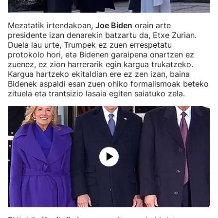
Mezatatik irtendakoan,
Joe Biden
orain arte
presidente izan denarekin batzartu da, Etxe Zurian.
Duela lau urte, Trumpek ez zuen errespetatu
protokolo hori, eta Bidenen garaipena onartzen ez
zuenez, ez zion harrerarik egin kargua trukatzeko.
Kargua hartzeko ekitaldian ere ez zen izan, baina
Bidenek aspaldi esan zuen ohiko formalismoak beteko
zituela eta trantsizio lasaia egiten saiatuko zela.