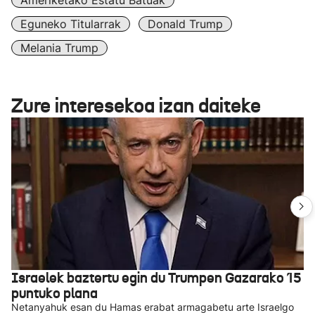
Ameriketako Estatu Batuak
Eguneko Titularrak
Donald Trump
Melania Trump
Zure interesekoa izan daiteke
Israelek baztertu egin du Trumpen Gazarako 15
puntuko plana
Netanyahuk esan du Hamas erabat armagabetu arte Israelgo