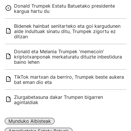
Donald Trumpek Estatu Batuetako presidente
kargua hartu du
Bidenek hainbat senitarteko eta goi kargudunen
alde indultuak sinatu ditu, Trumpek zigortu ez
ditzan
Donald eta Melania Trumpek 'memecoin'
kriptotxanponak merkaturatu dituzte inbestidura
baino lehen
TikTok martxan da berriro, Trumpek beste aukera
bat eman dio eta
Ziurgabetasuna dakar Trumpen bigarren
agintaldiak
Munduko Albisteak