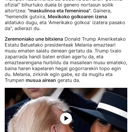
ofizial" bihurtuko duela bi genero nortasun soilik
aitortzea:
"maskulinoa eta femeninoa"
. Gainera,
"hemendik gutxira,
Mexikoko golkoaren izena
aldatuko dugu, eta 'Amerikako golkoa' izatera pasako
da", adierazi du.
Zeremoniako une bitxiena
Donald Trump Ameriketako
Estatu Batuetako presidenteak Melania emazteari
musu ematen saiatu denean gertatu da. Trump txalo
zaparrada handi baten erdian agertu da, eta
emaztearengana hurbildu da masailean musu emateko,
baina haren kapelaren hegal gogorrarekin topo egin
du. Melania, zirkinik egin gabe, ez da mugitu eta
Trumpen
musua airean
geratu da.