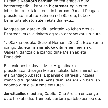
Ekitaldia
Kapitolio barruan
egitea erabaki dute
hotzarengatik. Historian
bigarrenez
egin dute
inbestidura ekitaldia eraikin barruan. Ronald Reagan
presidente hautatu zutenean (1985) ere, hotzak
behartuta aldatu zuten ekitaldia lekuz.
Kongresuan igaroko ditu agintaldiko lehen orduak.
Bitartean, etxe-aldaketa egiteko aprobetxatuko dute.
17:00ak jo orduko (Euskal Herrian, 23:00) , Etxe Zurira
joango da, eta han
sinatuko ditu lehen neurriak
.
Gauean, dantzaldia izango dute Melaniak eta
Donaldek.
Besteak beste, Javier Milei Argentinako
presidentea, Georgia Meloni Italiako lehen ministroa
eta Santiago Abascal Espainiako ultraeskuinzalea
izango ditu
gonbidatu
ekitaldian, eta eraikin barruan
egongo dira diskurtsoa entzuten.
Jarraitzaileek
, ostera, Capital One Arenan entzungo
dute hizketaldia. Trumpek bertara joateko asmoa du.