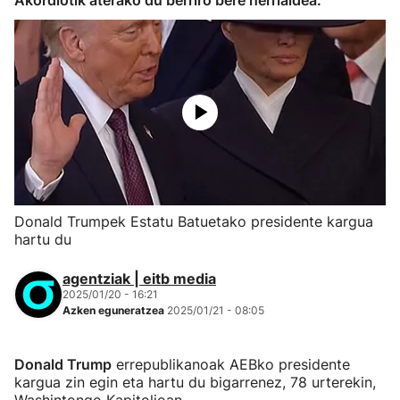
Akordiotik aterako du berriro bere herrialdea.
Donald Trumpek Estatu Batuetako presidente kargua
hartu du
agentziak | eitb media
2025/01/20 - 16:21
Azken eguneratzea
2025/01/21 - 08:05
Donald Trump
errepublikanoak AEBko presidente
kargua zin egin eta hartu du bigarrenez, 78 urterekin,