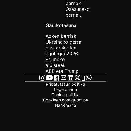
berriak
Osasuneko
berriak
Gaurkotasuna
Azken berriak
Ukrainako gerra
Euskadiko lan
egutegia 2026
Eguneko
albisteak
AEB eta Trump
Pribatutasun politika
Lege oharra
Cookie politika
Cookieen konfigurazioa
Harremana