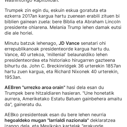
Washintongo Kapitolioan.
Trumpek zin egin du, eskuin eskua goratuta eta
ezkerra 2017an kargua hartu zuenean erabili zituen bi
biblien gainean zuela: bere Biblia eta Abraham Lincoln
presidente ohiarena. Melania Trump lehen damak eutsi
die ale horiei.
Minutu batzuk lehenago,
JD Vance
senatari ohi
errepublikanoak presidenteorde kargua hartu du.
Vance, 40 urtekoa, 'millenial' belaunaldiko lehen
presidenteordea eta historiako hirugarren gazteena
bihurtu da. John C. Breckinridgek 36 urterekin 1857an
hartu zuen kargua, eta Richard Nixonek 40 urterekin,
1953an.
AEBren "urrezko aroa orain"
hasi dela esan du
Trumpek bere hitzaldiaren hasieran. "Une honetatik
aurrera, Ameriketako Estatu Batuen gainbehera amaitu
da", gaineratu du.
AEBko presidenteak esan du bere lehen neurria
hegoaldeko mugan "larrialdi nazionala"
deklaratzea
izango dela, eta Mexikoko kartelak "erakunde