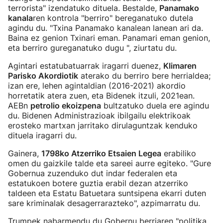
terrorista" izendatuko dituela. Bestalde,
Panamako
kanala
ren kontrola "berriro" bereganatuko dutela
agindu du. "Txina Panamako kanalean lanean ari da.
Baina ez genion Txinari eman. Panamari eman genion,
eta berriro gureganatuko dugu ", ziurtatu du.
Agintari estatubatuarrak iragarri duenez,
Klimaren
Parisko Akordiotik
aterako du berriro bere herrialdea;
izan ere, lehen agintaldian (2016-2021) akordio
horretatik atera zuen, eta Bidenek itzuli, 2021ean.
AEBn
petrolio ekoizpena
bultzatuko duela ere agindu
du. Bidenen Administrazioak ibilgailu elektrikoak
erosteko martxan jarritako dirulaguntzak kenduko
dituela iragarri du.
Gainera,
1798ko Atzerriko Etsaien Legea
erabiliko
omen du gaizkile talde eta sareei aurre egiteko. "Gure
Gobernua zuzenduko dut indar federalen eta
estatukoen botere guztia erabil dezan atzerriko
taldeen eta Estatu Batuetara suntsipena ekarri duten
sare kriminalak desagerrarazteko", azpimarratu du.
Trumpek nabarmendu du Gobernu berriaren "politika