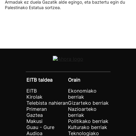
Armadak ez duela Gazatik alde egingo, eta baztertu egin du
Palestinako Estatua sortzea.
EITB taldea
Orain
EITB
Ekonomiako
Kirolak
berriak
Telebista nahieran
Gizarteko berriak
Primeran
Nazioarteko
Gaztea
berriak
Makusi
Politikako berriak
Guau - Gure
Kulturako berriak
Audioa
Teknologiako