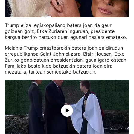
Trump eliza episkopaliano batera joan da gaur
goizean goiz, Etxe Zuriaren inguruan, presidente
kargua berriro hartuko duen egunari hasiera emateko.
Melania Trump emaztearekin batera joan da dirudun
errepublikanoa Saint John elizara, Blair Housen, Etxe
Zuriko gonbidatuen erresidentzian, gaua igaro ostean.
Familiako beste kide batzuekin batera joan dira
mezatara, tartean semeetako batzuekin.