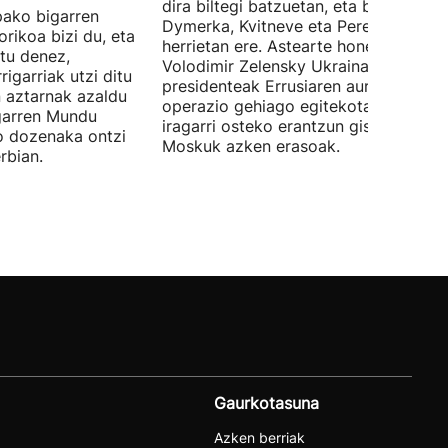
dira biltegi batzuetan, eta baita Velyk
pako bigarren
Dymerka, Kvitneve eta Peremoga
orikoa bizi du, eta
herrietan ere. Astearte honetan,
tu denez,
Volodimir Zelensky Ukrainako
igarriak utzi ditu
presidenteak Errusiaren aurkako
 aztarnak azaldu
operazio gehiago egitekotan zela
igarren Mundu
iragarri osteko erantzun gisa egin dit
o dozenaka ontzi
Moskuk azken erasoak.
rbian.
Gaurkotasuna
Azken berriak