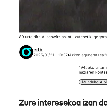
80 urte dira Auschwitz askatu zutenetik: gogora
eitb
2025/01/21 - 19:37
Azken eguneratzea
2
1945eko urtarr
naziaren kontze
Munduko Albi
Zure interesekoa izan d