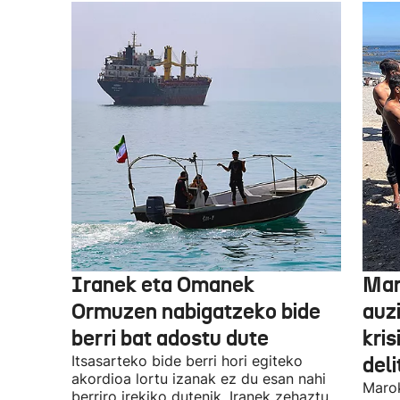
Iranek eta Omanek
Mar
Ormuzen nabigatzeko bide
auz
berri bat adostu dute
kris
Itsasarteko bide berri hori egiteko
del
akordioa lortu izanak ez du esan nahi
Marok
berriro irekiko dutenik, Iranek zehaztu