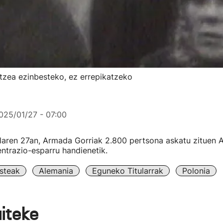
tzea ezinbesteko, ez errepikatzeko
025/01/27 - 07:00
ilaren 27an, Armada Gorriak 2.800 pertsona askatu zituen 
ntrazio-esparru handienetik.
steak
Alemania
Eguneko Titularrak
Polonia
aiteke