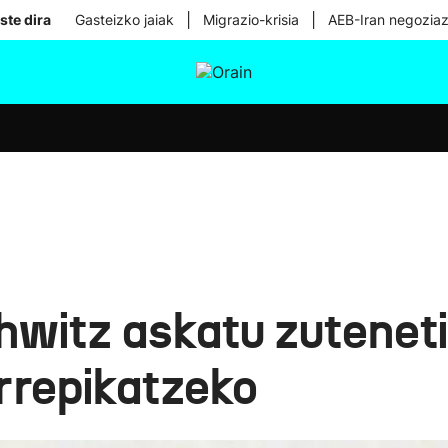
|
|
ste dira
Gasteizko jaiak
Migrazio-krisia
AEB-Iran negoziaz
tura
Ikusmiran
Egural
Osasuna
Teknologia
hwitz askatu zutenet
rrepikatzeko