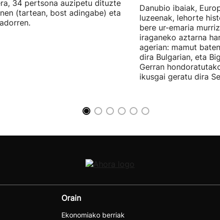
ra, 34 pertsona auzipetu dituzte
Danubio ibaiak, Euro
nen (tartean, bost adingabe) eta
luzeenak, lehorte hist
adorren.
bere ur-emaria murriz
iraganeko aztarna harr
agerian: mamut baten
dira Bulgarian, eta B
Gerran hondoratutak
ikusgai geratu dira Se
Orain
Ekonomiako berriak