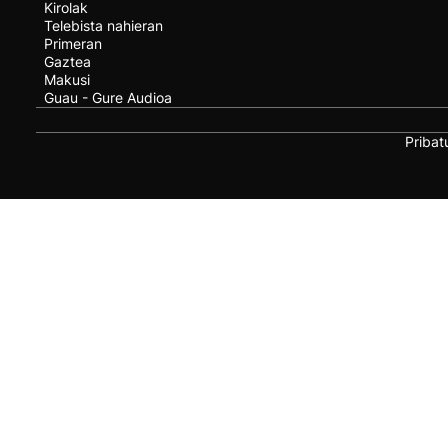
Kirolak
Telebista nahieran
Primeran
Gaztea
Makusi
Guau - Gure Audioa
Pribat