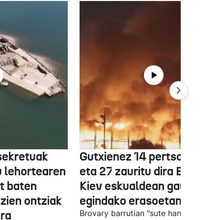
sekretuak
Gutxienez 14 pertsona hil
tu lehortearen
eta 27 zauritu dira Errusiak
t baten
Kiev eskualdean gauez
zien ontziak
egindako erasoetan
ira
Brovary barrutian "sute handiak" izan