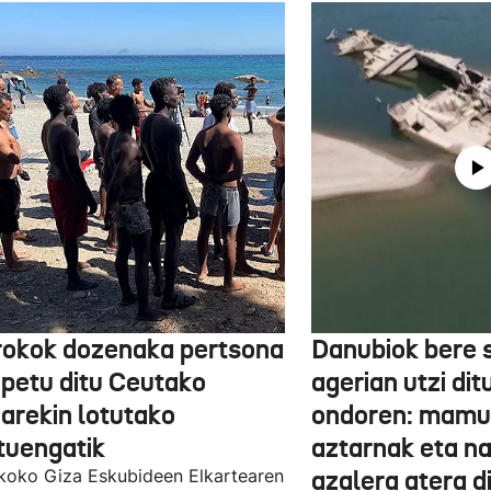
okok dozenaka pertsona
Danubiok bere 
ipetu ditu Ceutako
agerian utzi di
iarekin lotutako
ondoren: mamu
ituengatik
aztarnak eta na
oko Giza Eskubideen Elkartearen
azalera atera d