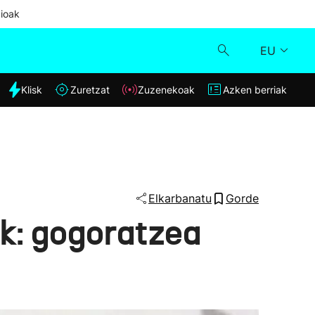
ioak
EU
dia
Klisk
Zuretzat
Zuzenekoak
Azken berriak
Klisk
Zuzenekoak
Zuretzat
Elkarbanatu
Gorde
ik: gogoratzea
Azken berriak