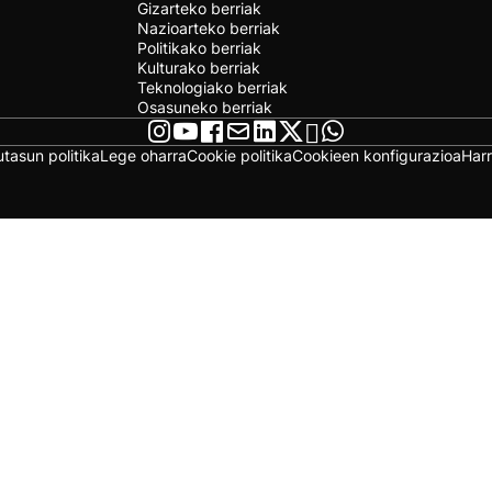
Gizarteko berriak
Nazioarteko berriak
Politikako berriak
Kulturako berriak
Teknologiako berriak
Osasuneko berriak
utasun politika
Lege oharra
Cookie politika
Cookieen konfigurazioa
Har