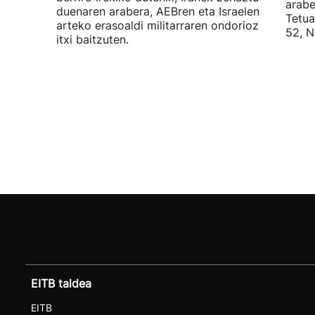
arabe
duenaren arabera, AEBren eta Israelen
Tetua
arteko erasoaldi militarraren ondorioz
52, N
itxi baitzuten.
EITB taldea
EITB