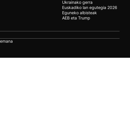
Ukrainako gerra
Euskadiko lan egutegia 2026
Eguneko albisteak
AEB eta Trump
remana