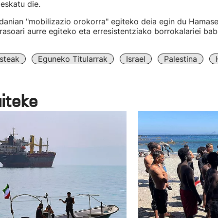
eskatu die.
rdanian "mobilizazio orokorra" egiteko deia egin du Hamase
asoari aurre egiteko eta erresistentziako borrokalariei ba
steak
Eguneko Titularrak
Israel
Palestina
aiteke