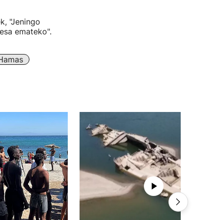
k, "Jeningo
besa emateko".
Hamas