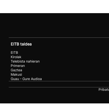
EITB taldea
EITB
Kirolak
Telebista nahieran
Primeran
Gaztea
Makusi
Guau - Gure Audioa
Pribat