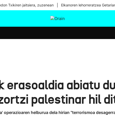
|
don Txikiren jaitsiera, zuzenean
Elkanoren lehorreratzea Getaria
tura
Ikusmiran
Egural
Osasuna
Teknologia
 erasoaldia abiatu du
ortzi palestinar hil di
 operazioaren helburua dela hirian "terrorismoa desagerrar