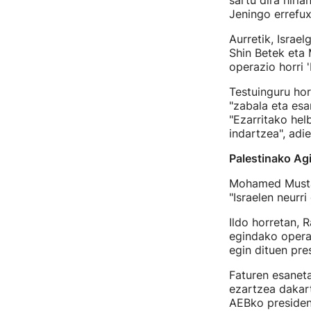
sartu dira hiria
Jeningo errefu
Aurretik, Israe
Shin Betek eta 
operazio horri 
Testuinguru hor
"zabala eta esa
"Ezarritako hel
indartzea", adie
Palestinako Ag
Mohamed Mustaf
"Israelen neurr
Ildo horretan, 
egindako operaz
egin dituen pre
Faturen esanetan
ezartzea dakart
AEBko president