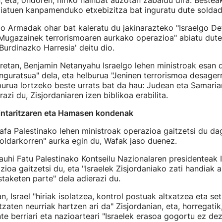
n, eta, ondoren, hiriko hainbat auzotan zabaldu dira. Bestea
xiatuen kanpamenduko etxebizitza bat inguratu dute soldad
lgo Armadak ohar bat kaleratu du jakinarazteko "Israelgo De
Mugazainek terrorismoaren aurkako operazioa" abiatu dute
'Burdinazko Harresia' deitu dio.
retan, Benjamin Netanyahu Israelgo lehen ministroak esan 
nguratsua" dela, eta helburua "Jeninen terrorismoa desagerr
burua lortzeko beste urrats bat da hau: Judean eta Samari
razi du, Zisjordaniaren izen biblikoa erabilita.
intaritzaren eta Hamasen kondenak
a Palestinako lehen ministroak operazioa gaitzetsi du da
i oldarkorren" aurka egin du, Wafak jaso duenez.
Rauhi Fatu Palestinako Kontseilu Nazionalaren presidenteak 
ioa gaitzetsi du, eta "Israelek Zisjordaniako zati handiak
staketen parte" dela adierazi du.
, Israel "hiriak isolatzea, kontrol postuak altxatzea eta se
zaten neurriak hartzen ari da" Zisjordanian, eta, horregati
e berriari eta nazioarteari "Israelek erasoa gogortu ez de