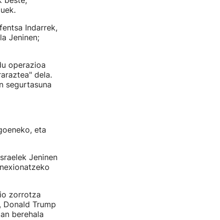
k beste,
uek.
fentsa Indarrek,
la Jeninen;
du operazioa
araztea" dela.
an segurtasuna
goeneko, eta
Israelek Jeninen
 anexionatzeko
tio zorrotza
k, Donald Trump
zan berehala