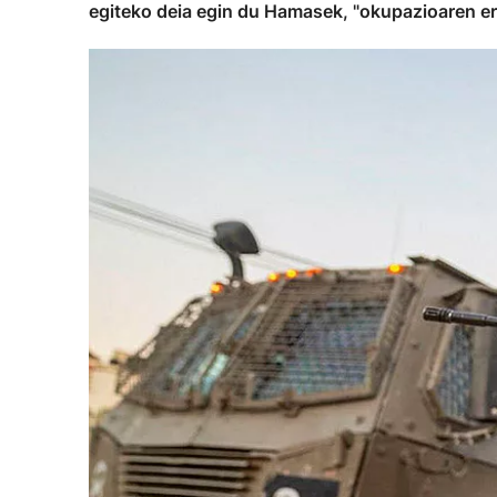
egiteko deia egin du Hamasek, "okupazioaren era