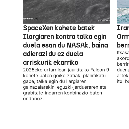
SpaceXen kohete batek
Ira
Ilargiaren kontra talka egin
Orm
duela esan du NASAk, baina
ber
adierazi du ez duela
Itsas
akord
arriskurik ekarriko
berri
2025eko urtarrilean jaurtitako Falcon 9
duena
kohete baten goiko zatiak, planifikatu
artek
gabe, talka egin du Ilargiaren
itxi b
gainazalarekin, eguzki-jardueraren eta
grabitate-indarren konbinazio baten
ondorioz.