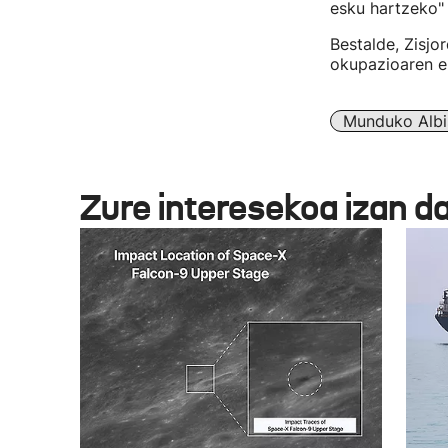
esku hartzeko" 
Bestalde, Zisjo
okupazioaren er
Munduko Albi
Zure interesekoa izan d