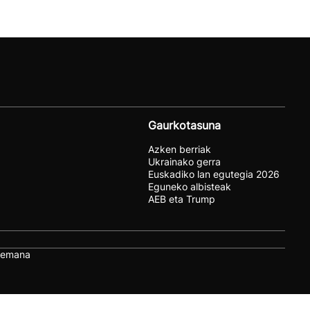
Gaurkotasuna
Azken berriak
Ukrainako gerra
Euskadiko lan egutegia 2026
Eguneko albisteak
AEB eta Trump
remana