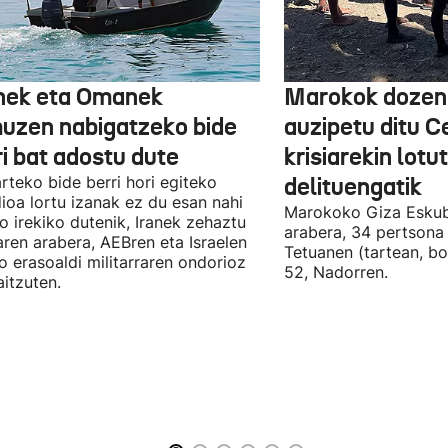
nek eta Omanek
Marokok dozen
uzen nabigatzeko bide
auzipetu ditu 
ri bat adostu dute
krisiarekin lotu
arteko bide berri hori egiteko
delituengatik
ioa lortu izanak ez du esan nahi
Marokoko Giza Eskub
ro irekiko dutenik, Iranek zehaztu
arabera, 34 pertsona 
ren arabera, AEBren eta Israelen
Tetuanen (tartean, bo
o erasoaldi militarraren ondorioz
52, Nadorren.
aitzuten.