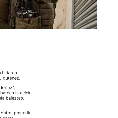
 hiriaren
tu dutenez.
dorioz",
 batean Israelek
la baieztatu
ontrol postutik