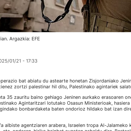
dian. Argazkia: EFE
025/01/21 - 17:33
operazio bat abiatu du astearte honetan Zisjordaniako Jenin
ienez zortzi palestinar hil ditu, Palestinako agintariek sala
 eta 35 zauritu baino gehiago Jeninen aurkako erasoaren on
estinako Agintaritzari lotutako Osasun Ministerioak, hasiera
egindako bonbardaketa baten ondorioz hildako bat izan dire
a albiste agentziaren arabera, Israelen tropa Al-Jalameko k