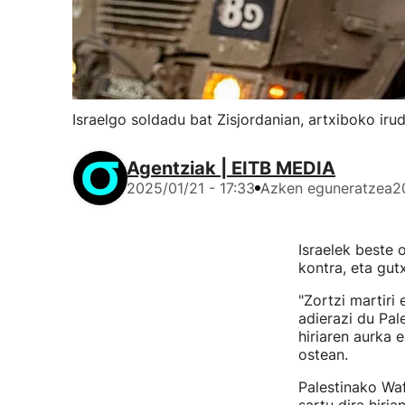
Israelgo soldadu bat Zisjordanian, artxiboko iru
Agentziak | EITB MEDIA
2025/01/21 - 17:33
Azken eguneratzea
2
Israelek beste 
kontra, eta gutx
"Zortzi martiri
adierazi du Pal
hiriaren aurka 
ostean.
Palestinako Waf