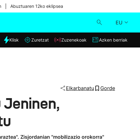
|
n
Abuztuaren 12ko eklipsea
EU
dia
Klisk
Zuretzat
Zuzenekoak
Azken berriak
Klisk
Zuzenekoak
Zuretzat
Elkarbanatu
Gorde
 Jeninen,
Azken berriak
tu
aztea". Zisjordanian "mobilizazio orokorra"