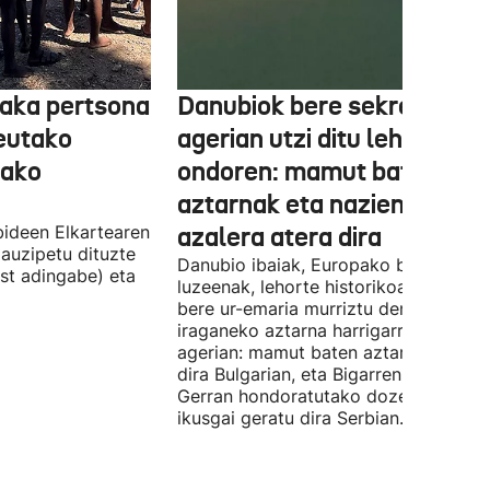
aka pertsona
Danubiok bere sekretuak
Ceutako
agerian utzi ditu lehortear
tako
ondoren: mamut baten
aztarnak eta nazien ontzia
ideen Elkartearen
azalera atera dira
auzipetu dituzte
Danubio ibaiak, Europako bigarren
st adingabe) eta
luzeenak, lehorte historikoa bizi du, e
bere ur-emaria murriztu denez,
iraganeko aztarna harrigarriak utzi di
agerian: mamut baten aztarnak azald
dira Bulgarian, eta Bigarren Mundu
Gerran hondoratutako dozenaka ontz
ikusgai geratu dira Serbian.