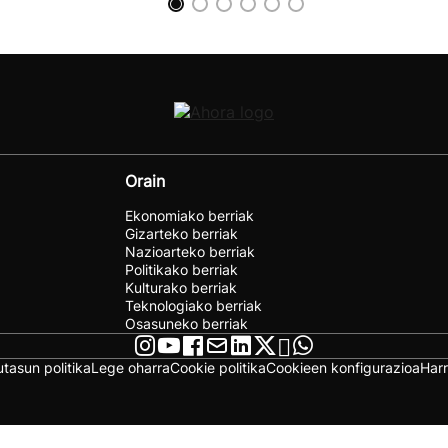
Orain
Ekonomiako berriak
Gizarteko berriak
Nazioarteko berriak
Politikako berriak
Kulturako berriak
Teknologiako berriak
Osasuneko berriak
utasun politika
Lege oharra
Cookie politika
Cookieen konfigurazioa
Har