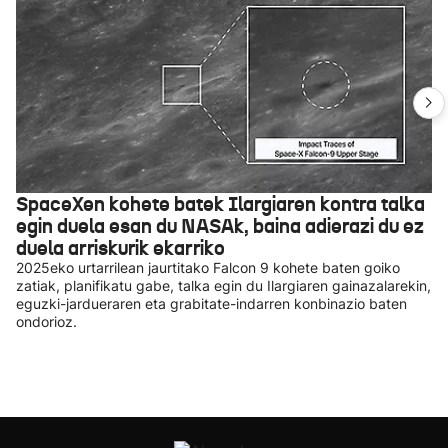
SpaceXen kohete batek Ilargiaren kontra talka
egin duela esan du NASAk, baina adierazi du ez
duela arriskurik ekarriko
2025eko urtarrilean jaurtitako Falcon 9 kohete baten goiko
zatiak, planifikatu gabe, talka egin du Ilargiaren gainazalarekin,
eguzki-jardueraren eta grabitate-indarren konbinazio baten
ondorioz.