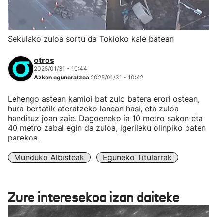
Sekulako zuloa sortu da Tokioko kale batean
otros
2025/01/31 - 10:44
Azken eguneratzea
2025/01/31 - 10:42
Lehengo astean kamioi bat zulo batera erori ostean,
hura bertatik ateratzeko lanean hasi, eta zuloa
handituz joan zaie. Dagoeneko ia 10 metro sakon eta
40 metro zabal egin da zuloa, igerileku olinpiko baten
parekoa.
Munduko Albisteak
Eguneko Titularrak
Zure interesekoa izan daiteke