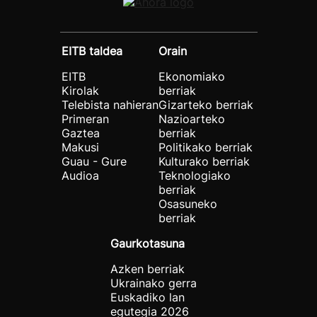
EITB taldea
Orain
EITB
Ekonomiako
Kirolak
berriak
Telebista nahieran
Gizarteko berriak
Primeran
Nazioarteko
Gaztea
berriak
Makusi
Politikako berriak
Guau - Gure
Kulturako berriak
Audioa
Teknologiako
berriak
Osasuneko
berriak
Gaurkotasuna
Azken berriak
Ukrainako gerra
Euskadiko lan
egutegia 2026