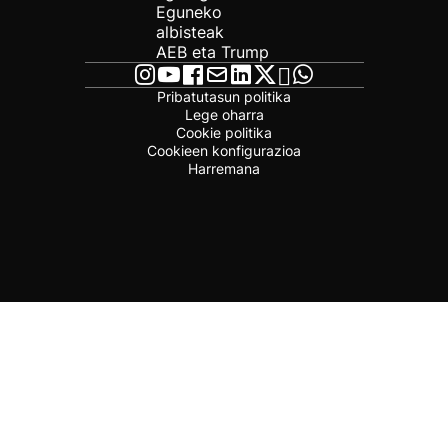
Eguneko
albisteak
AEB eta Trump
Pribatutasun politika
Lege oharra
Cookie politika
Cookieen konfigurazioa
Harremana