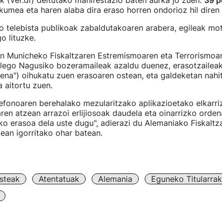
k (Ver.di) deitutako manifestazio baten aurka jo zuen.
39 p
kumea eta haren alaba dira eraso horren ondorioz hil diren
 telebista publikoak zabaldutakoaren arabera, egileak mot
go lituzke.
nn Municheko Fiskaltzaren Estremismoaren eta Terrorismoa
lego Nagusiko bozeramaileak azaldu duenez, erasotzaileak
iena") oihukatu zuen erasoaren ostean, eta galdeketan nah
a aitortu zuen.
lefonoaren berehalako mezularitzako aplikazioetako elkarri
oaren atzean arrazoi erlijiosoak daudela eta oinarrizko ord
o erasoa dela uste dugu", adierazi du Alemaniako Fiskaltz
dean igorritako ohar batean.
steak
Atentatuak
Alemania
Eguneko Titularrak