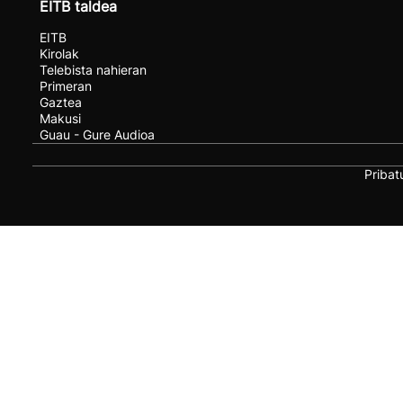
EITB taldea
EITB
Kirolak
Telebista nahieran
Primeran
Gaztea
Makusi
Guau - Gure Audioa
Pribat