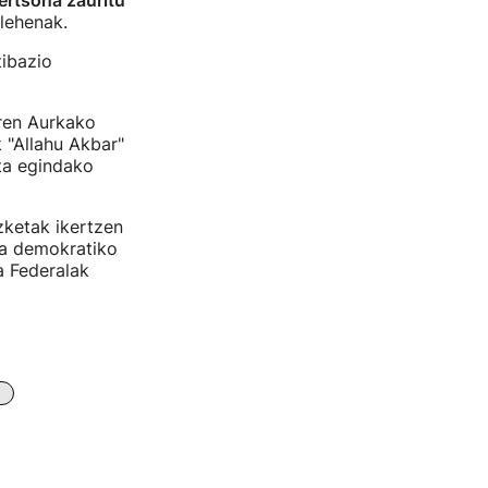
ertsona zauritu
 lehenak.
ibazio
ren Aurkako
 "Allahu Akbar"
ita egindako
zketak ikertzen
ena demokratiko
a Federalak