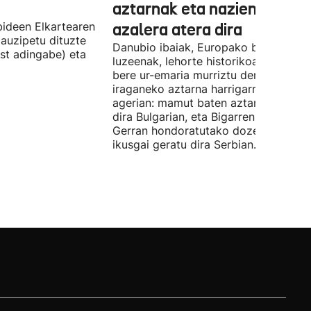
aztarnak eta nazien ontzia
ideen Elkartearen
azalera atera dira
auzipetu dituzte
Danubio ibaiak, Europako bigarren
st adingabe) eta
luzeenak, lehorte historikoa bizi du, e
bere ur-emaria murriztu denez,
iraganeko aztarna harrigarriak utzi di
agerian: mamut baten aztarnak azald
dira Bulgarian, eta Bigarren Mundu
Gerran hondoratutako dozenaka ontz
ikusgai geratu dira Serbian.