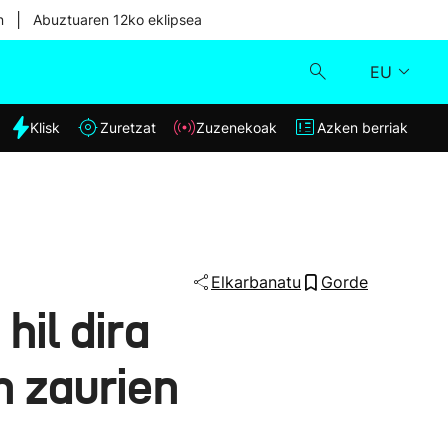
|
n
Abuztuaren 12ko eklipsea
EU
dia
Klisk
Zuretzat
Zuzenekoak
Azken berriak
Klisk
Zuzenekoak
Zuretzat
Elkarbanatu
Gorde
hil dira
Azken berriak
n zaurien