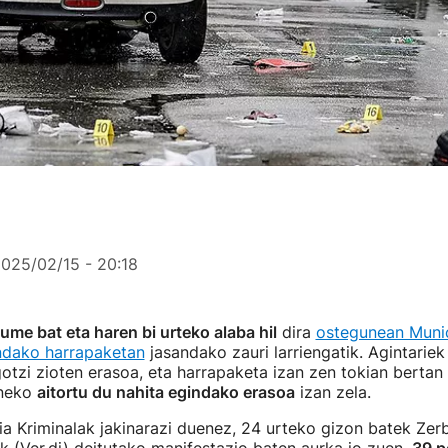
025/02/15 - 20:18
me bat eta haren bi urteko alaba hil
dira
ostegunean Muni
ndako harrapaketan
jasandako zauri larriengatik. Agintariek 
gotzi zioten erasoa, eta harrapaketa izan zen tokian bertan 
eneko
aitortu du nahita egindako erasoa
izan zela.
ia Kriminalak jakinarazi duenez, 24 urteko gizon batek Zer