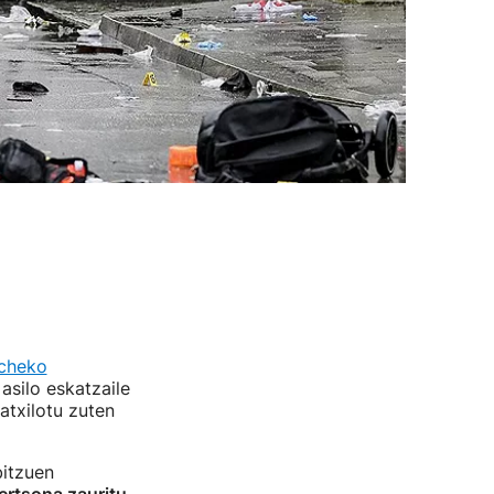
cheko
asilo eskatzaile
atxilotu zuten
bitzuen