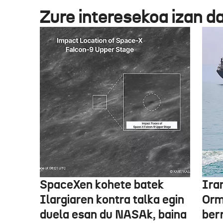
Zure interesekoa izan d
SpaceXen kohete batek
Ira
Ilargiaren kontra talka egin
Orm
duela esan du NASAk, baina
ber