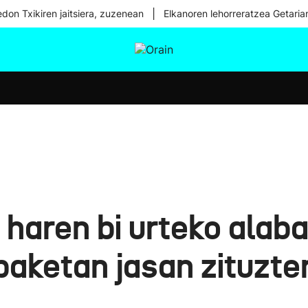
|
don Txikiren jaitsiera, zuzenean
Elkanoren lehorreratzea Getaria
tura
Ikusmiran
Egural
Osasuna
Teknologia
aren bi urteko alaba 
aketan jasan zituzte