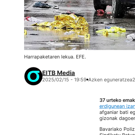
Harrapaketaren lekua. EFE.
EITB Media
2025/02/15 - 19:59
Azken eguneratzea
2
37 urteko emaku
erdigunean iza
afganiar bati e
gizonak dago
Bavariako Poliz