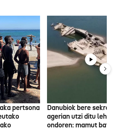
aka pertsona
Danubiok bere sekretuak
Ceutako
agerian utzi ditu lehortear
tako
ondoren: mamut baten