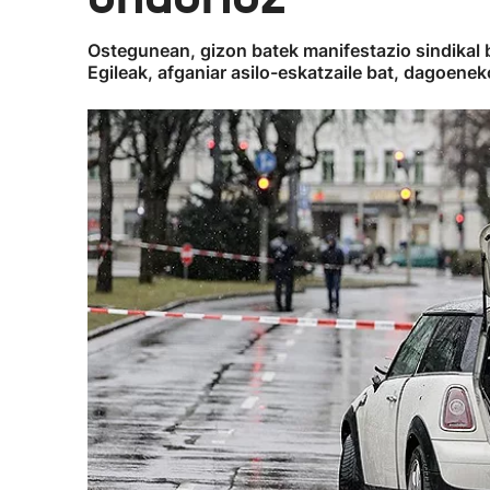
Ostegunean, gizon batek manifestazio sindikal ba
Egileak, afganiar asilo-eskatzaile bat, dagoenek