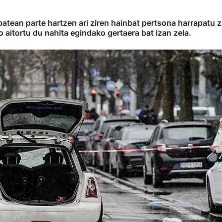
tean parte hartzen ari ziren hainbat pertsona harrapatu zit
o aitortu du nahita egindako gertaera bat izan zela.