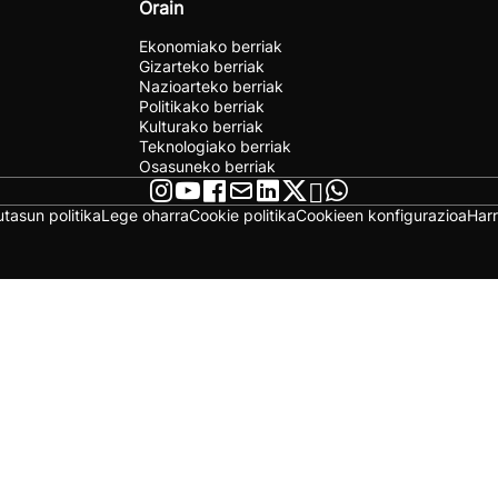
Orain
Ekonomiako berriak
Gizarteko berriak
Nazioarteko berriak
Politikako berriak
Kulturako berriak
Teknologiako berriak
Osasuneko berriak
utasun politika
Lege oharra
Cookie politika
Cookieen konfigurazioa
Har