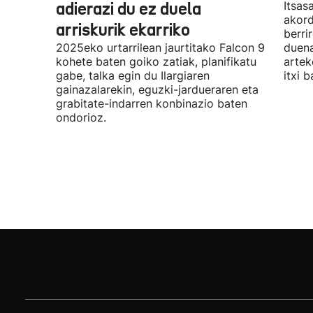
adierazi du ez duela
Itsas
akord
arriskurik ekarriko
berri
2025eko urtarrilean jaurtitako Falcon 9
duena
kohete baten goiko zatiak, planifikatu
artek
gabe, talka egin du Ilargiaren
itxi b
gainazalarekin, eguzki-jardueraren eta
grabitate-indarren konbinazio baten
ondorioz.