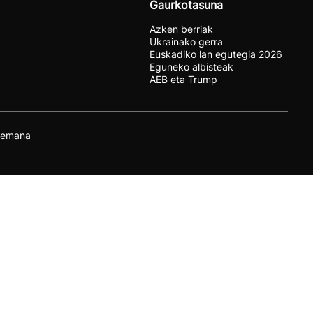
Gaurkotasuna
Azken berriak
Ukrainako gerra
Euskadiko lan egutegia 2026
Eguneko albisteak
AEB eta Trump
remana