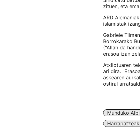
Sindikatu Batua
zituen, eta ema
ARD Alemaniako
islamistak izan
Gabriele Tilma
Borrokarako Bu
("Allah da hand
erasoa izan zel
Atxilotuaren te
ari dira. "Eras
askearen aurkak
ostiral arratsal
Munduko Albi
Harrapatzeak