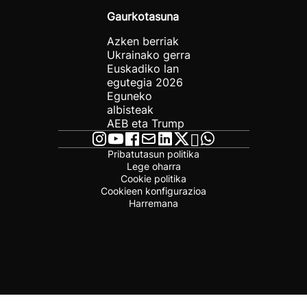
Gaurkotasuna
Azken berriak
Ukrainako gerra
Euskadiko lan
egutegia 2026
Eguneko
albisteak
AEB eta Trump
Pribatutasun politika
Lege oharra
Cookie politika
Cookieen konfigurazioa
Harremana