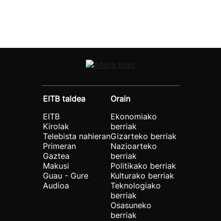
EITB taldea
Orain
EITB
Ekonomiako
Kirolak
berriak
Telebista nahieran
Gizarteko berriak
Primeran
Nazioarteko
Gaztea
berriak
Makusi
Politikako berriak
Guau - Gure
Kulturako berriak
Audioa
Teknologiako
berriak
Osasuneko
berriak