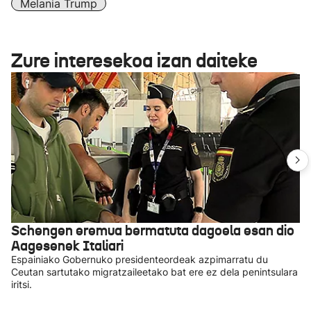
Melania Trump
Zure interesekoa izan daiteke
Schengen eremua bermatuta dagoela esan dio
Aagesenek Italiari
Espainiako Gobernuko presidenteordeak azpimarratu du
Ceutan sartutako migratzaileetako bat ere ez dela penintsulara
iritsi.