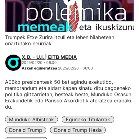
Trumpek Etxe Zurira itzuli eta lehen hilabetean
onartutako neurriak
X.D. - U.I. | EITB MEDIA
2025/02/20 - 06:00
Azken eguneratzea
2025/02/20 - 06:00
AEBko presidenteak 50 bat agindu exekutibo,
memorandum eta aldarrikapen sinatu ditu dagoeneko
politika giltzarrietan, besteak beste, Munduko Osasun
Erakundetik edo Parisko Akordiotik ateratzea erabaki
du.
Munduko Albisteak
Eguneko Titularrak
Donald Trump
Donald Trump Hesia