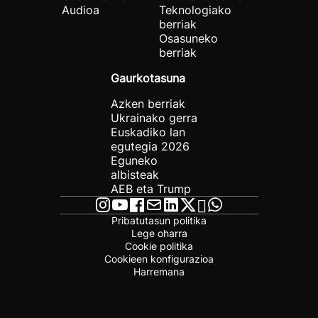
Audioa
Teknologiako
berriak
Osasuneko
berriak
Gaurkotasuna
Azken berriak
Ukrainako gerra
Euskadiko lan
egutegia 2026
Eguneko
albisteak
AEB eta Trump
Pribatutasun politika
Lege oharra
Cookie politika
Cookieen konfigurazioa
Harremana