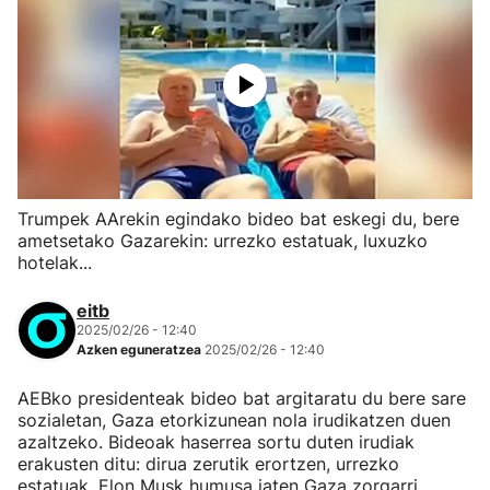
Trumpek AArekin egindako bideo bat eskegi du, bere
ametsetako Gazarekin: urrezko estatuak, luxuzko
hotelak...
eitb
2025/02/26 - 12:40
Azken eguneratzea
2025/02/26 - 12:40
AEBko presidenteak bideo bat argitaratu du bere sare
sozialetan, Gaza etorkizunean nola irudikatzen duen
azaltzeko. Bideoak haserrea sortu duten irudiak
erakusten ditu: dirua zerutik erortzen, urrezko
estatuak, Elon Musk humusa jaten Gaza zorgarri