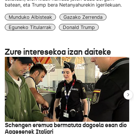
batean, eta Trump bera Netanyahurekin igerilekuan.
Munduko Albisteak
Gazako Zerrenda
Eguneko Titularrak
Donald Trump
Zure interesekoa izan daiteke
Schengen eremua bermatuta dagoela esan dio
Aagesenek Italiari