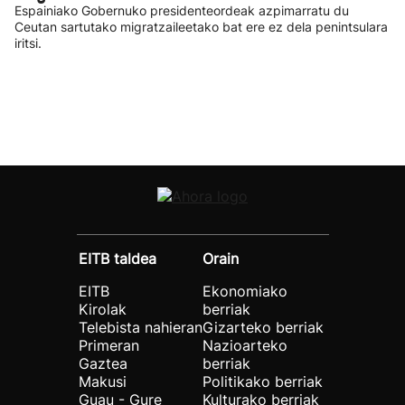
Espainiako Gobernuko presidenteordeak azpimarratu du
Ceutan sartutako migratzaileetako bat ere ez dela penintsulara
iritsi.
EITB taldea
Orain
EITB
Ekonomiako
Kirolak
berriak
Telebista nahieran
Gizarteko berriak
Primeran
Nazioarteko
Gaztea
berriak
Makusi
Politikako berriak
Guau - Gure
Kulturako berriak