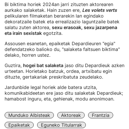
Bi biktima horiek 2024an jarri zituzten aktorearen
aurkako salaketak. Hain zuzen ere,
Les volets verts
pelikularen filmaketan berarekin lan egindako
dekoratzaile batek eta errealizazio laguntzaile batek
salatu zuten aktorea,
sexu erasoak, sexu jazarpena
eta irain sexistak
egotzita.
Assousen esanetan, epaiketak Depardieuren "egia"
defendatzeko balioko du, "salaketa faltsuen biktima"
delako, horren ustez.
Guztira,
hogei bat salaketa
jaso ditu Depardieuk azken
urteetan. Horietako batzuk, ordea, artxibatu egin
dituzte, gertakariak preskribatuta zeudelako.
Jardunbide legal horiek alde batera utzita,
komunikabideetan ere jaso ditu salaketak Depardieuk;
hamabost inguru, eta, gehienak, modu anonimoan.
Munduko Albisteak
Aktoreak
Frantzia
Epaiketak
Eguneko Titularrak