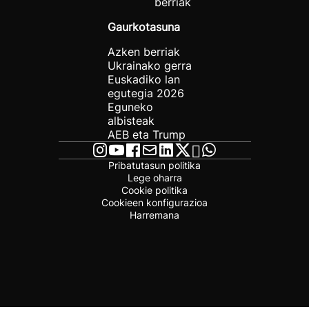
berriak
Gaurkotasuna
Azken berriak
Ukrainako gerra
Euskadiko lan
egutegia 2026
Eguneko
albisteak
AEB eta Trump
Pribatutasun politika
Lege oharra
Cookie politika
Cookieen konfigurazioa
Harremana