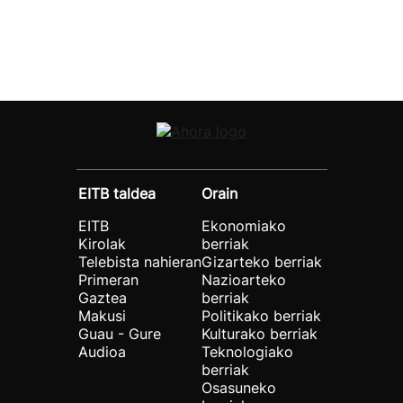
EITB taldea
Orain
EITB
Ekonomiako
Kirolak
berriak
Telebista nahieran
Gizarteko berriak
Primeran
Nazioarteko
Gaztea
berriak
Makusi
Politikako berriak
Guau - Gure
Kulturako berriak
Audioa
Teknologiako
berriak
Osasuneko