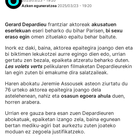
2025/03/23 - 19:20
Azken eguneratzea
2025/03/23 - 19:20
Gerard Depardieu
frantziar aktoreak
akusatuen
eserlekuan
eseri beharko du bihar Parisen,
bi sexu
eraso egin
omen zituelako epaitu behar baitute.
Inork ez daki, baina, aktorea epaitegira joango den eta
bi biktimen lekukotzei aurre egingo dien edo, urrian
gertatu zen bezala, epaiketa atzeratu beharko duten.
Les volets verts
pelikularen filmaketan Depardieurekin
lan egin zuten bi emakume dira salatzaileak.
Haren abokatu Jeremie Assousek asteon ziurtatu du
76 urteko aktorea epaitegira joango dela
astelehenean, nahiz eta
osasun egoera
ahula
duen,
horren arabera.
Urrian ere gauza bera esan zuen Depardieuren
abokatuak, epaiketan izango zela, baina egunean
bertan mediku-agiri bat aurkeztu zuten joateko
moduan ez zegoela justifikatzeko.