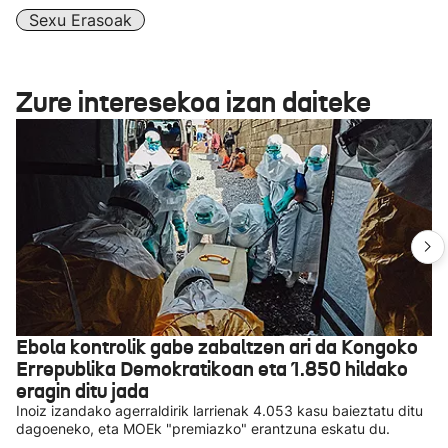
Sexu Erasoak
Zure interesekoa izan daiteke
Ebola kontrolik gabe zabaltzen ari da Kongoko
Errepublika Demokratikoan eta 1.850 hildako
eragin ditu jada
Inoiz izandako agerraldirik larrienak 4.053 kasu baieztatu ditu
dagoeneko, eta MOEk "premiazko" erantzuna eskatu du.