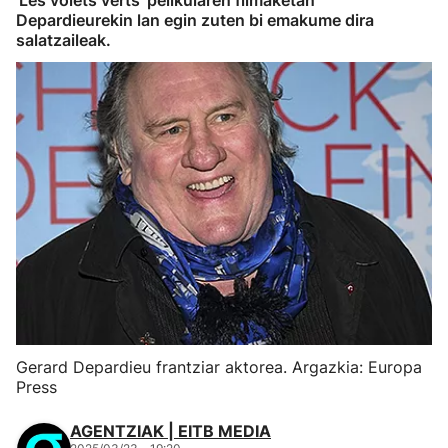
'Les volets verts' pelikularen filmaketan
Depardieurekin lan egin zuten bi emakume dira
salatzaileak.
Gerard Depardieu frantziar aktorea. Argazkia: Europa
Press
AGENTZIAK | EITB MEDIA