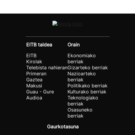
EITB taldea
Orain
EITB
Ekonomiako
Kirolak
berriak
Telebista nahieran
Gizarteko berriak
Primeran
Nazioarteko
Gaztea
berriak
Makusi
Politikako berriak
Guau - Gure
Kulturako berriak
Audioa
Teknologiako
berriak
Osasuneko
berriak
Gaurkotasuna