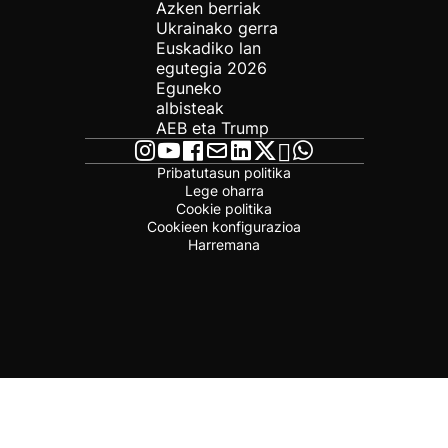
Azken berriak
Ukrainako gerra
Euskadiko lan
egutegia 2026
Eguneko
albisteak
AEB eta Trump
Pribatutasun politika
Lege oharra
Cookie politika
Cookieen konfigurazioa
Harremana