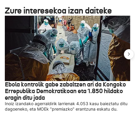
Zure interesekoa izan daiteke
Ebola kontrolik gabe zabaltzen ari da Kongoko
Errepublika Demokratikoan eta 1.850 hildako
eragin ditu jada
Inoiz izandako agerraldirik larrienak 4.053 kasu baieztatu ditu
dagoeneko, eta MOEk "premiazko" erantzuna eskatu du.