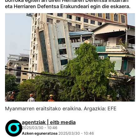
borroka egiten ari diren Herriaren Defentsa Indarrari
eta Herriaren Defentsa Erakundeari egin die eskaera.
Myanmarren eraitsitako eraikina. Argazkia: EFE
agentziak | eitb media
2025/03/30 - 10:46
Azken eguneratzea
2025/03/30 - 10:46