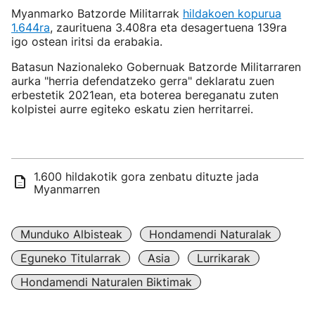
Myanmarko Batzorde Militarrak
hildakoen kopurua
1.644ra
, zaurituena 3.408ra eta desagertuena 139ra
igo ostean iritsi da erabakia.
Batasun Nazionaleko Gobernuak Batzorde Militarraren
aurka "herria defendatzeko gerra" deklaratu zuen
erbestetik 2021ean, eta boterea bereganatu zuten
kolpistei aurre egiteko eskatu zien herritarrei.
1.600 hildakotik gora zenbatu dituzte jada
Myanmarren
Munduko Albisteak
Hondamendi Naturalak
Eguneko Titularrak
Asia
Lurrikarak
Hondamendi Naturalen Biktimak