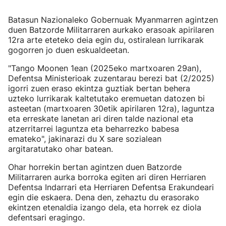
Batasun Nazionaleko Gobernuak Myanmarren agintzen
duen Batzorde Militarraren aurkako erasoak apirilaren
12ra arte eteteko deia egin du, ostiralean lurrikarak
gogorren jo duen eskualdeetan.
"Tango Moonen 1ean (2025eko martxoaren 29an),
Defentsa Ministerioak zuzentarau berezi bat (2/2025)
igorri zuen eraso ekintza guztiak bertan behera
uzteko lurrikarak kaltetutako eremuetan datozen bi
asteetan (martxoaren 30etik apirilaren 12ra), laguntza
eta erreskate lanetan ari diren talde nazional eta
atzerritarrei laguntza eta beharrezko babesa
emateko", jakinarazi du X sare sozialean
argitaratutako ohar batean.
Ohar horrekin bertan agintzen duen Batzorde
Militarraren aurka borroka egiten ari diren Herriaren
Defentsa Indarrari eta Herriaren Defentsa Erakundeari
egin die eskaera. Dena den, zehaztu du erasorako
ekintzen etenaldia izango dela, eta horrek ez diola
defentsari eragingo.