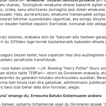
geak dakarren
"emakume" hitzaren definizio juridikoa
jarri 
tu duenez, "biologikoki emakume direnei bakarrik egiten d
 ez, ordea, sexu-aitortzaren ziurtagiria jaso duten emakume
exualei. Hala, aurrerantzean, emakume transexualek ezingo 
istaren biktimei zuzendutako laguntzak, eta ezingo dituzte 
 dauden hainbat espazio (kartzelak, komunak edo aldage
razi dutenez, erabakia ezin da "batzuen edo besteen garaip
ri du 2010eko lege horrek bazterkeriatik babesten dituela
ezagutu bezain laster, hura ospatzen hasi dira auzitegiaren 
aldeko jarraitzaile transfoboak.
o luze baten ondotik —J.K. Rowling "Harry Potter" liburu so
an dizkio talde TERFari— etorri da Gorenaren erabakia, et
 ezarriko du gaiarekin lotutako etorkizuneko auzietan. Bere
rma bati lotuta izan dira gatazkak, administrazio publikoa
bera izan behar dela dion horretan, alegia.
suna" emango du, Erresuma Batuko Gobernuaren arabera
 batean, gobernu britainiarrak esan du Gorenaren epaiak "