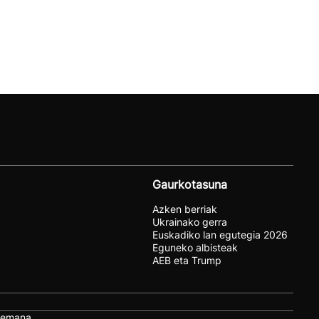
Gaurkotasuna
Azken berriak
Ukrainako gerra
Euskadiko lan egutegia 2026
Eguneko albisteak
AEB eta Trump
remana