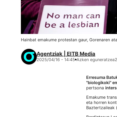
Hainbat emakume protestan gaur, Gorenaren atar
Agentziak | EITB Media
2025/04/16 - 14:45
Azken eguneratzea
2
Erresuma Batuk
"biologikoki" 
pertsona
inter
Emakume transe
eta horren kont
Baztertzaileak 