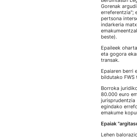
Berdintasun Le
Gorenak argudia
erreferentzia";
pertsona inters
indarkeria matx
emakumeentzako
beste).
Epaileek oharta
eta gogora ekar
transak.
Epaiaren berri 
bildutako FWS t
Borroka juridik
80.000 euro em
jurisprudentzia
egindako errefo
emakume kopuru 
Epaiak "argita
Lehen balorazio