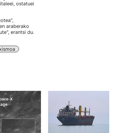
aleei, ostatuei
otea",
ren araberako
te", erantsi du.
xismoa