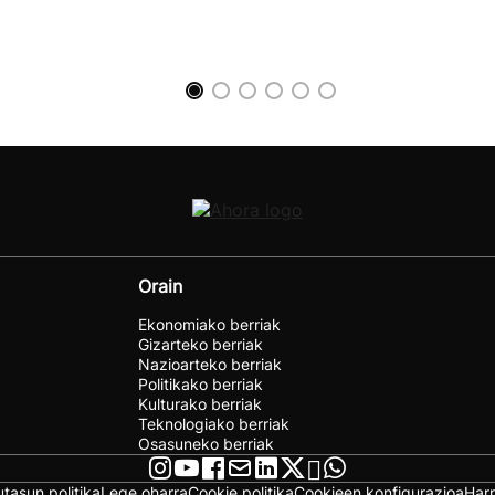
Orain
Ekonomiako berriak
Gizarteko berriak
Nazioarteko berriak
Politikako berriak
Kulturako berriak
Teknologiako berriak
Osasuneko berriak
utasun politika
Lege oharra
Cookie politika
Cookieen konfigurazioa
Har