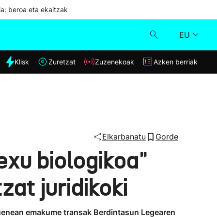
ia: beroa eta ekaitzak
EU
dia
Klisk
Zuretzat
Zuzenekoak
Azken berriak
Klisk
Zuzenekoak
Zuretzat
Elkarbanatu
Gorde
xu biologikoa"
Azken berriak
at juridikoki
zuenean emakume transak Berdintasun Legearen