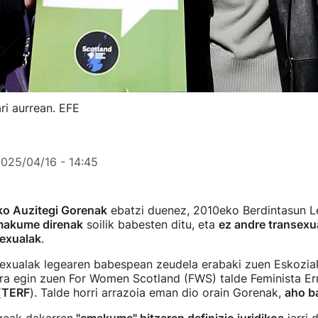
i aurrean. EFE
025/04/16 - 14:45
o Auzitegi Gorenak
ebatzi duenez, 2010eko Berdintasun 
emakume direnak
soilik babesten ditu, eta
ez andre transexu
sexualak
.
xualak legearen babespean zeudela erabaki zuen Eskozia
ra egin zuen For Women Scotland (FWS) talde Feminista Err
(
TERF
). Talde horri arrazoia eman dio orain Gorenak,
aho b