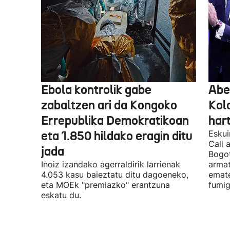
Ebola kontrolik gabe
Abe
zabaltzen ari da Kongoko
Kol
Errepublika Demokratikoan
har
eta 1.850 hildako eragin ditu
Eskui
Cali 
jada
Bogot
Inoiz izandako agerraldirik larrienak
armat
4.053 kasu baieztatu ditu dagoeneko,
emate
eta MOEk "premiazko" erantzuna
fumig
eskatu du.