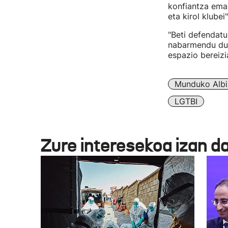
konfiantza eman
eta kirol klubei"
"Beti defendatu
nabarmendu du 
espazio bereizi
Munduko Albi
LGTBI
Zure interesekoa izan d