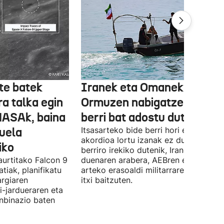
te batek
Iranek eta Omanek
ra talka egin
Ormuzen nabigatzeko bide
NASAk, baina
berri bat adostu dute
duela
Itsasarteko bide berri hori egiteko
akordioa lortu izanak ez du esan nahi
iko
berriro irekiko dutenik, Iranek zehazt
aurtitako Falcon 9
duenaren arabera, AEBren eta Israele
tiak, planifikatu
arteko erasoaldi militarraren ondorio
argiaren
itxi baitzuten.
i-jardueraren eta
onbinazio baten