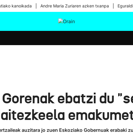
|
|
tiako kanoikada
Andre Maria Zuriaren azken txanpa
Egurald
tura
Ikusmiran
Egural
Osasuna
Teknologia
Gorenak ebatzi du "se
 daitezkeela emakumetz
rtzaileak auzitara jo zuen Eskoziako Gobernuak erabaki 