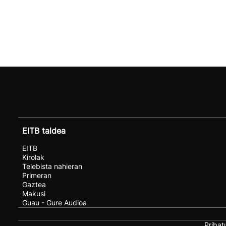
EITB taldea
EITB
Kirolak
Telebista nahieran
Primeran
Gaztea
Makusi
Guau - Gure Audioa
Pribat