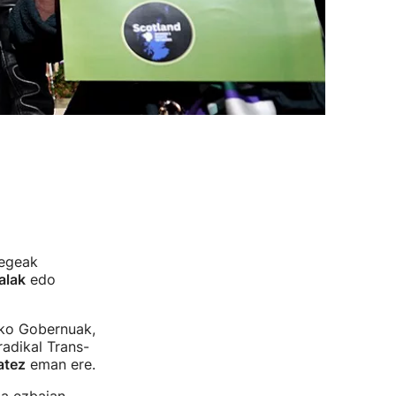
Legeak
alak
edo
ko Gobernuak,
adikal Trans-
atez
eman ere.