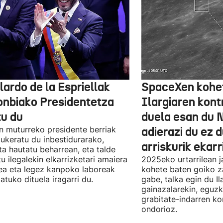
lardo de la Espriellak
SpaceXen kohe
onbiako Presidentetza
Ilargiaren kont
tu du
duela esan du 
n muturreko presidente berriak
adierazi du ez 
aukeratu du inbestidurarako,
arriskurik ekarr
a hautatu beharrean, eta talde
u ilegalekin elkarrizketari amaiera
2025eko urtarrilean j
a eta legez kanpoko laboreak
kohete baten goiko za
atuko dituela iragarri du.
gabe, talka egin du Il
gainazalarekin, eguzk
grabitate-indarren k
ondorioz.