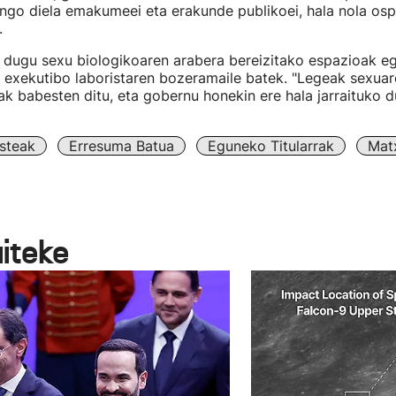
go diela emakumeei eta erakunde publikoei, hala nola ospit
.
 dugu sexu biologikoaren arabera bereizitako espazioak eg
exekutibo laboristaren bozeramaile batek. "Legeak sexua
ak babesten ditu, eta gobernu honekin ere hala jarraituko du
steak
Erresuma Batua
Eguneko Titularrak
Mat
aiteke