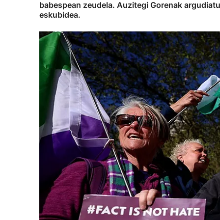
babespean zeudela. Auzitegi Gorenak argudiatu
eskubidea.