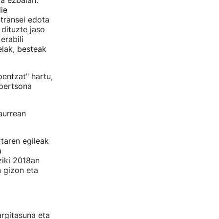
da ezbaian.
ie
 transei edota
dituzte jaso
erabili
lak, besteak
entzat" hartu,
 pertsona
aurrean
rtaren egileak
a
ziki 2018an
n gizon eta
argitasuna eta