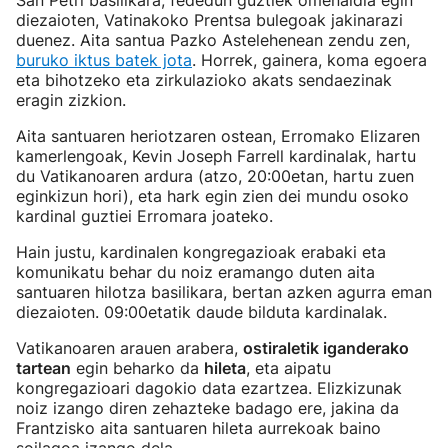
San Petri basilikara, fededun guztiek omenaldia egin
diezaioten, Vatinakoko Prentsa bulegoak jakinarazi
duenez. Aita santua Pazko Astelehenean zendu zen,
buruko iktus batek jota
. Horrek, gainera, koma egoera
eta bihotzeko eta zirkulazioko akats sendaezinak
eragin zizkion.
Aita santuaren heriotzaren ostean, Erromako Elizaren
kamerlengoak, Kevin Joseph Farrell kardinalak, hartu
du Vatikanoaren ardura (atzo, 20:00etan, hartu zuen
eginkizun hori), eta hark egin zien dei mundu osoko
kardinal guztiei Erromara joateko.
Hain justu, kardinalen kongregazioak erabaki eta
komunikatu behar du noiz eramango duten aita
santuaren hilotza basilikara, bertan azken agurra eman
diezaioten. 09:00etatik daude bilduta kardinalak.
Vatikanoaren arauen arabera,
ostiraletik iganderako
tartean
egin beharko da
hileta
, eta aipatu
kongregazioari dagokio data ezartzea. Elizkizunak
noiz izango diren zehazteke badago ere, jakina da
Frantzisko aita santuaren hileta aurrekoak baino