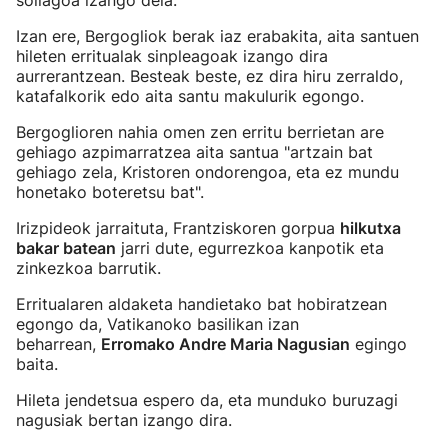
soilagoa izango dela.
Izan ere, Bergogliok berak iaz erabakita, aita santuen
hileten erritualak sinpleagoak izango dira
aurrerantzean. Besteak beste, ez dira hiru zerraldo,
katafalkorik edo aita santu makulurik egongo.
Bergoglioren nahia omen zen erritu berrietan are
gehiago azpimarratzea aita santua "artzain bat
gehiago zela, Kristoren ondorengoa, eta ez mundu
honetako boteretsu bat".
Irizpideok jarraituta, Frantziskoren gorpua
hilkutxa
bakar batean
jarri dute, egurrezkoa kanpotik eta
zinkezkoa barrutik.
Erritualaren aldaketa handietako bat hobiratzean
egongo da, Vatikanoko basilikan izan
beharrean,
Erromako Andre Maria Nagusian
egingo
baita.
Hileta jendetsua espero da, eta munduko buruzagi
nagusiak bertan izango dira.