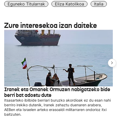
Eguneko Titularrak
Eliza Katolikoa
Italia
Zure interesekoa izan daiteke
Iranek eta Omanek Ormuzen nabigatzeko bide
berri bat adostu dute
Itsasarteko ibilbide berriari buruzko akordioak ez du esan nahi
berriro irekiko dutenik, Iranek zehaztu duenaren arabera,
AEBen eta Israelen arteko erasoaldi militarraren ondorioz itxi
baitzuten.