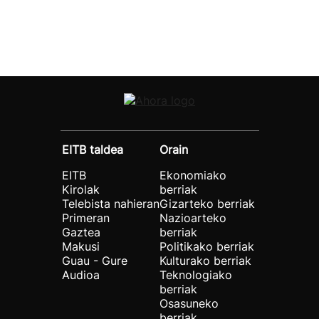
EITB taldea
Orain
EITB
Ekonomiako
Kirolak
berriak
Telebista nahieran
Gizarteko berriak
Primeran
Nazioarteko
Gaztea
berriak
Makusi
Politikako berriak
Guau - Gure
Kulturako berriak
Audioa
Teknologiako
berriak
Osasuneko
berriak