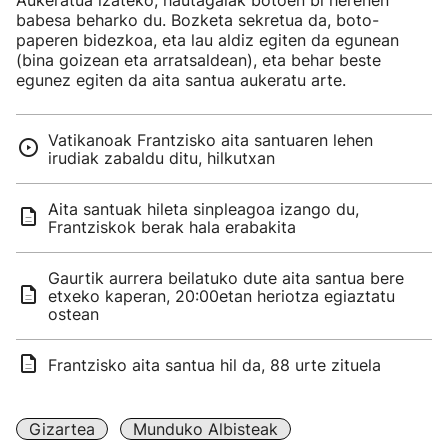
Aukeratua izateko, hautagaiak botoen bi herenen
babesa beharko du. Bozketa sekretua da, boto-
paperen bidezkoa, eta lau aldiz egiten da egunean
(bina goizean eta arratsaldean), eta behar beste
egunez egiten da aita santua aukeratu arte.
Vatikanoak Frantzisko aita santuaren lehen
irudiak zabaldu ditu, hilkutxan
Aita santuak hileta sinpleagoa izango du,
Frantziskok berak hala erabakita
Gaurtik aurrera beilatuko dute aita santua bere
etxeko kaperan, 20:00etan heriotza egiaztatu
ostean
Frantzisko aita santua hil da, 88 urte zituela
Gizartea
Munduko Albisteak