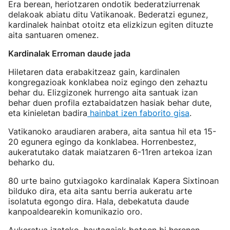
Era berean, heriotzaren ondotik bederatziurrenak
delakoak abiatu ditu Vatikanoak. Bederatzi egunez,
kardinalek hainbat otoitz eta elizkizun egiten dituzte
aita santuaren omenez.
Kardinalak Erroman daude jada
Hiletaren data erabakitzeaz gain, kardinalen
kongregazioak konklabea noiz egingo den zehaztu
behar du. Elizgizonek hurrengo aita santuak izan
behar duen profila eztabaidatzen hasiak behar dute,
eta kinieletan badira
hainbat izen faborito gisa
.
Vatikanoko araudiaren arabera, aita santua hil eta 15-
20 egunera egingo da konklabea. Horrenbestez,
aukeratutako datak maiatzaren 6-11ren artekoa izan
beharko du.
80 urte baino gutxiagoko kardinalak Kapera Sixtinoan
bilduko dira, eta aita santu berria aukeratu arte
isolatuta egongo dira. Hala, debekatuta daude
kanpoaldearekin komunikazio oro.