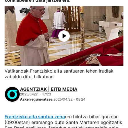
konklabearen data jartzea ere.
Vatikanoak Frantzisko aita santuaren lehen irudiak
zabaldu ditu, hilkutxan
AGENTZIAK | EITB MEDIA
2025/04/21 - 17:23
Azken eguneratzea
2025/04/22 - 08:24
Frantzisko aita santua zena
ren hilotza bihar goizean
(09:00etan) eramango dute Santa Martaren egoitzatik