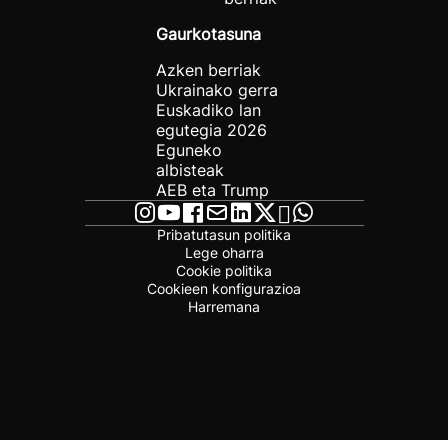
Gaurkotasuna
Azken berriak
Ukrainako gerra
Euskadiko lan
egutegia 2026
Eguneko
albisteak
AEB eta Trump
Pribatutasun politika
Lege oharra
Cookie politika
Cookieen konfigurazioa
Harremana