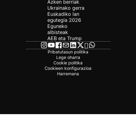
Azken berriak
Ukrainako gerra
Euskadiko lan
egutegia 2026
Eguneko
albisteak
AEB eta Trump
Pribatutasun politika
Lege oharra
Cookie politika
Cookieen konfigurazioa
Harremana