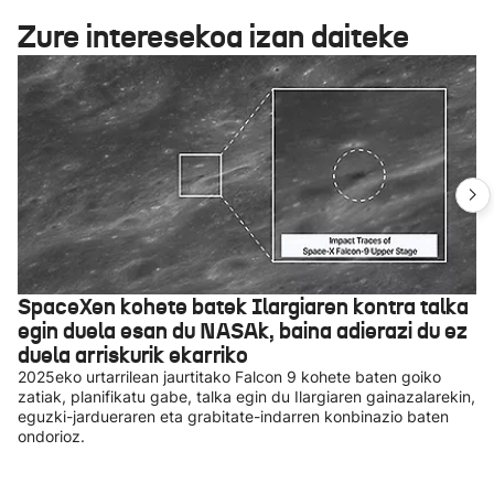
Zure interesekoa izan daiteke
SpaceXen kohete batek Ilargiaren kontra talka
egin duela esan du NASAk, baina adierazi du ez
duela arriskurik ekarriko
2025eko urtarrilean jaurtitako Falcon 9 kohete baten goiko
zatiak, planifikatu gabe, talka egin du Ilargiaren gainazalarekin,
eguzki-jardueraren eta grabitate-indarren konbinazio baten
ondorioz.