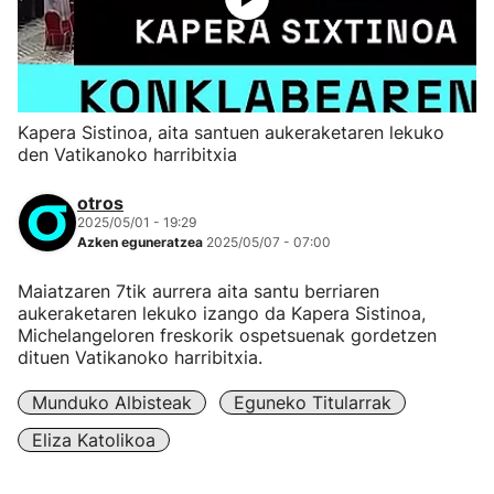
Kapera Sistinoa, aita santuen aukeraketaren lekuko
den Vatikanoko harribitxia
otros
2025/05/01 - 19:29
Azken eguneratzea
2025/05/07 - 07:00
Maiatzaren 7tik aurrera aita santu berriaren
aukeraketaren lekuko izango da Kapera Sistinoa,
Michelangeloren freskorik ospetsuenak gordetzen
dituen Vatikanoko harribitxia.
Munduko Albisteak
Eguneko Titularrak
Eliza Katolikoa