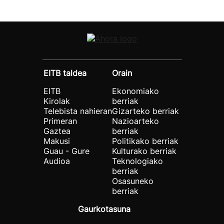
EITB taldea
Orain
EITB
Ekonomiako
Kirolak
berriak
Telebista nahieran
Gizarteko berriak
Primeran
Nazioarteko
Gaztea
berriak
Makusi
Politikako berriak
Guau - Gure
Kulturako berriak
Audioa
Teknologiako
berriak
Osasuneko
berriak
Gaurkotasuna