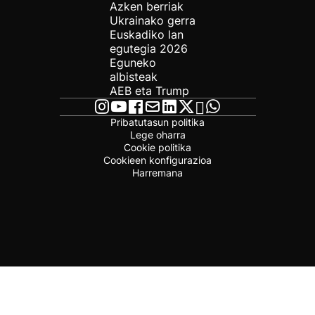
Azken berriak
Ukrainako gerra
Euskadiko lan
egutegia 2026
Eguneko
albisteak
AEB eta Trump
Pribatutasun politika
Lege oharra
Cookie politika
Cookieen konfigurazioa
Harremana