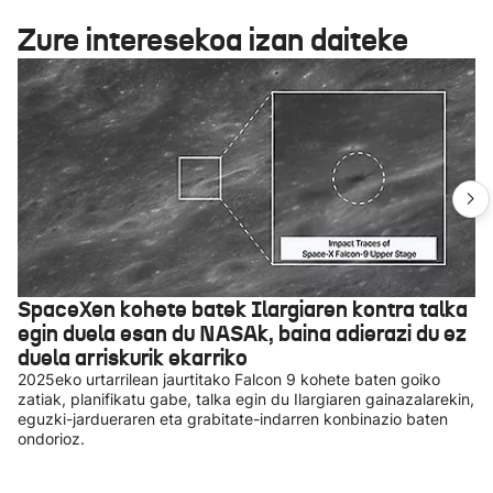
Zure interesekoa izan daiteke
SpaceXen kohete batek Ilargiaren kontra talka
egin duela esan du NASAk, baina adierazi du ez
duela arriskurik ekarriko
2025eko urtarrilean jaurtitako Falcon 9 kohete baten goiko
zatiak, planifikatu gabe, talka egin du Ilargiaren gainazalarekin,
eguzki-jardueraren eta grabitate-indarren konbinazio baten
ondorioz.