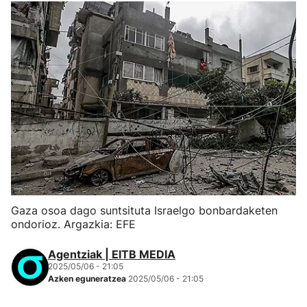
Gaza osoa dago suntsituta Israelgo bonbardaketen
ondorioz. Argazkia: EFE
Agentziak | EITB MEDIA
2025/05/06 - 21:05
Azken eguneratzea
2025/05/06 - 21:05