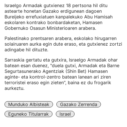
Israelgo Armadak gutxienez 18 pertsona hil ditu
astearte honetan Gazako erdigunean dagoen
Bureijeko errefuxiatuen kanpalekuko Abu Hamisah
eskolaren kontrako bonbardaketan, Hamasen
Gobernuko Osasun Ministerioaren arabera.
Palestinako prentsaren arabera, eskolako hirugarren
solairuaren aurka egin dute eraso, eta gutxienez zortzi
adingabe hil dituzte.
Sarraskia gertatu eta gutxira, Israelgo Armadak ohar
batean esan duenez, "duela gutxi, Armadak eta Barne
Segurtasunerako Agentziak (Shin Bet) Hamasen
aginte- eta kontrol-zentro batean lanean ari ziren
terroristei eraso egin zieten", baina ez du frogarik
aurkeztu.
Munduko Albisteak
Gazako Zerrenda
Eguneko Titularrak
Israel