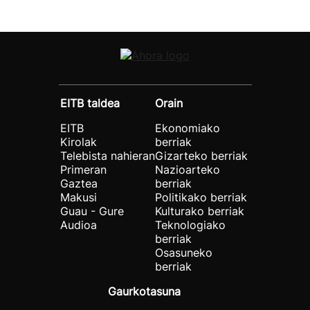
EITB taldea
Orain
EITB
Ekonomiako
Kirolak
berriak
Telebista nahieran
Gizarteko berriak
Primeran
Nazioarteko
Gaztea
berriak
Makusi
Politikako berriak
Guau - Gure
Kulturako berriak
Audioa
Teknologiako
berriak
Osasuneko
berriak
Gaurkotasuna