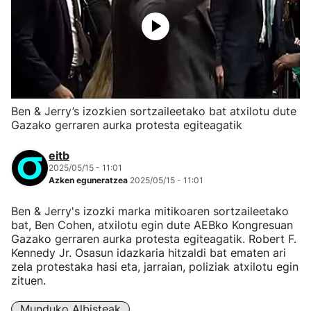
Ben & Jerry’s izozkien sortzaileetako bat atxilotu dute
Gazako gerraren aurka protesta egiteagatik
eitb
2025/05/15 - 11:01
Azken eguneratzea
2025/05/15 - 11:01
Ben & Jerry's izozki marka mitikoaren sortzaileetako
bat, Ben Cohen, atxilotu egin dute AEBko Kongresuan
Gazako gerraren aurka protesta egiteagatik. Robert F.
Kennedy Jr. Osasun idazkaria hitzaldi bat ematen ari
zela protestaka hasi eta, jarraian, poliziak atxilotu egin
zituen.
Munduko Albisteak