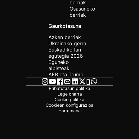
berriak
Osasuneko
berriak
Gaurkotasuna
Azken berriak
Ukrainako gerra
Euskadiko lan
egutegia 2026
Eguneko
albisteak
AEB eta Trump
Pribatutasun politika
Lege oharra
Cookie politika
Cookieen konfigurazioa
Harremana