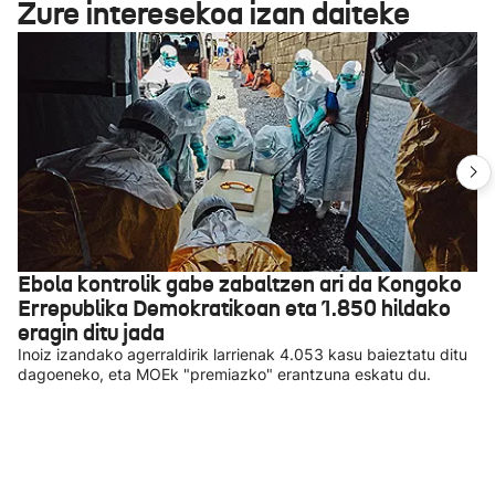
Zure interesekoa izan daiteke
Ebola kontrolik gabe zabaltzen ari da Kongoko
Errepublika Demokratikoan eta 1.850 hildako
eragin ditu jada
Inoiz izandako agerraldirik larrienak 4.053 kasu baieztatu ditu
dagoeneko, eta MOEk "premiazko" erantzuna eskatu du.