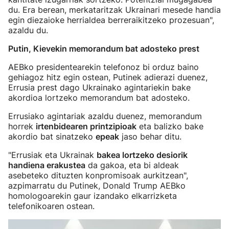
du. Era berean, merkataritzak Ukrainari mesede handia
egin diezaioke herrialdea berreraikitzeko prozesuan",
azaldu du.
Putin, Kievekin memorandum bat adosteko prest
AEBko presidentearekin telefonoz bi orduz baino
gehiagoz hitz egin ostean, Putinek adierazi duenez,
Errusia prest dago Ukrainako agintariekin bake
akordioa lortzeko memorandum bat adosteko.
Errusiako agintariak azaldu duenez, memorandum
horrek
irtenbidearen printzipioak
eta balizko bake
akordio bat sinatzeko
epeak
jaso behar ditu.
"Errusiak eta Ukrainak
bakea lortzeko desiorik
handiena erakustea
da gakoa, eta bi aldeak
asebeteko dituzten konpromisoak aurkitzean",
azpimarratu du Putinek, Donald Trump AEBko
homologoarekin gaur izandako elkarrizketa
telefonikoaren ostean.