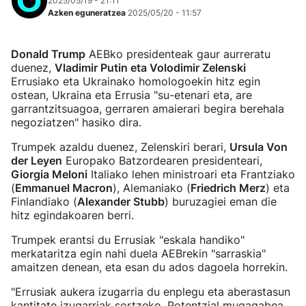
2025/05/19 - 21:11
Azken eguneratzea
2025/05/20 - 11:57
Donald Trump
AEBko presidenteak gaur aurreratu
duenez,
Vladimir Putin eta Volodimir Zelenski
Errusiako eta Ukrainako homologoekin hitz egin
ostean, Ukraina eta Errusia "su-etenari eta, are
garrantzitsuagoa, gerraren amaierari begira berehala
negoziatzen" hasiko dira.
Trumpek azaldu duenez, Zelenskiri berari,
Ursula Von
der Leyen
Europako Batzordearen presidenteari,
Giorgia Meloni
Italiako lehen ministroari eta Frantziako
(
Emmanuel Macron
), Alemaniako (
Friedrich Merz
) eta
Finlandiako (
Alexander Stubb
) buruzagiei eman die
hitz egindakoaren berri.
Trumpek erantsi du Errusiak "eskala handiko"
merkataritza egin nahi duela AEBrekin "sarraskia"
amaitzen denean, eta esan du ados dagoela horrekin.
"Errusiak aukera izugarria du enplegu eta aberastasun
kantitate izugarriak sortzeko. Potentzial mugagabea