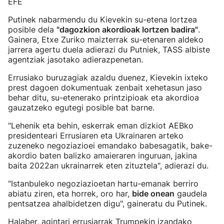
EFE
Putinek nabarmendu du Kievekin su-etena lortzea
posible dela
"dagozkion akordioak lortzen badira"
.
Gainera, Etxe Zuriko maizterrak su-etenaren aldeko
jarrera agertu duela adierazi du Putniek, TASS albiste
agentziak jasotako adierazpenetan.
Errusiako buruzagiak azaldu duenez, Kievekin ixteko
prest dagoen dokumentuak zenbait xehetasun jaso
behar ditu, su-etenerako printzipioak eta akordioa
gauzatzeko egutegi posible bat barne.
"Lehenik eta behin, eskerrak eman dizkiot AEBko
presidenteari Errusiaren eta Ukrainaren arteko
zuzeneko negoziazioei emandako babesagatik, bake-
akordio baten balizko amaieraren inguruan, jakina
baita 2022an ukrainarrek eten zituztela", adierazi du.
"Istanbuleko negoziazioetan hartu-emanak berriro
abiatu ziren, eta horrek, oro har,
bide onean
gaudela
pentsatzea ahalbidetzen digu", gaineratu du Putinek.
Halaber, agintari errusiarrak Trumpekin izandako