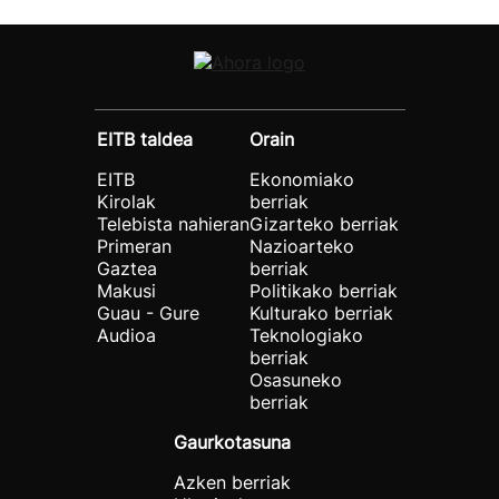
EITB taldea
Orain
EITB
Ekonomiako
Kirolak
berriak
Telebista nahieran
Gizarteko berriak
Primeran
Nazioarteko
Gaztea
berriak
Makusi
Politikako berriak
Guau - Gure
Kulturako berriak
Audioa
Teknologiako
berriak
Osasuneko
berriak
Gaurkotasuna
Azken berriak