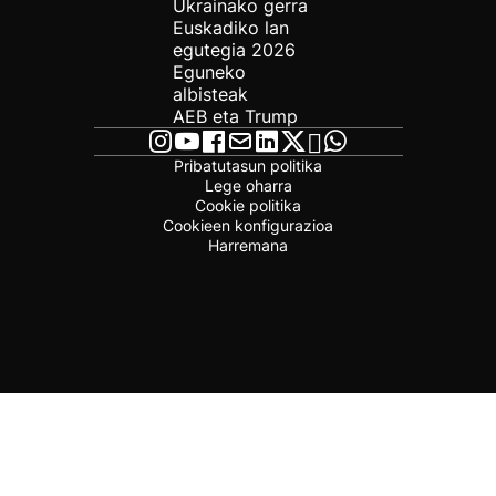
Ukrainako gerra
Euskadiko lan
egutegia 2026
Eguneko
albisteak
AEB eta Trump
Pribatutasun politika
Lege oharra
Cookie politika
Cookieen konfigurazioa
Harremana