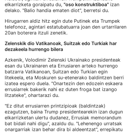
elkarrizketa goraipatu du,
"oso konstruktiboa"
izan
delako. "Balio handia ematen diot", berretsi du.
Hirugarren aldiz hitz egin dute Putinek eta Trumpek
telefonoz, agintari estatubatuarra joan den urtarrilaren
20an boterera itzuli zenetik.
Zelenskik dio Vatikanoak, Suitzak edo Turkiak har
dezakeela hurrengo bilera
Azkenik, Volodimir Zelenski Ukrainako presidenteak
esan du Ukrainaren eta Errusiaren arteko hurrengo
batzarra Vatikanoan, Suitzan edo Turkian egin
litekeela, eta Moskuren su-etenerako baldintzen berri
izatea espero duela. "Onartezin den edozein eskaera
errusiarrek bakerik nahi ez duten froga bat izango
litzateke", ohartarazi du.
"Ez ditut errusiarren printzipioak (baldintzak)
ezagutzen, baina Trump presidentearekin izan dugun
elkarrizketan ulertu dudanez, Errusiak memorandum
bat bidali nahi digu", azaldu du. "Lehenengo urratsak
onargarriak izan behar dira bi aldeentzat", errepikatu