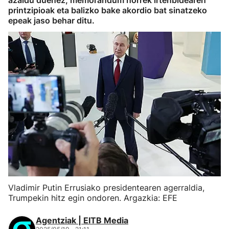
azaldu duenez, memorandum horrek irtenbidearen
printzipioak eta balizko bake akordio bat sinatzeko
epeak jaso behar ditu.
Vladimir Putin Errusiako presidentearen agerraldia,
Trumpekin hitz egin ondoren. Argazkia: EFE
Agentziak | EITB Media