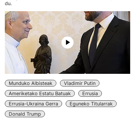
du.
Munduko Albisteak
Vladimir Putin
Ameriketako Estatu Batuak
Errusia
Errusia-Ukraina Gerra
Eguneko Titularrak
Donald Trump