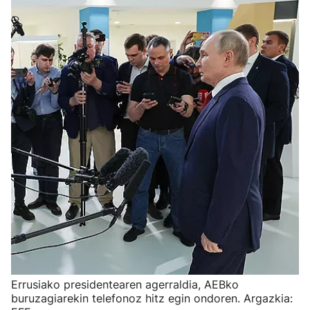
Errusiako presidentearen agerraldia, AEBko
buruzagiarekin telefonoz hitz egin ondoren. Argazkia: