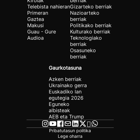
Kirolak
berriak
Telebista nahieran
Gizarteko berriak
Primeran
Nazioarteko
Gaztea
berriak
Makusi
Politikako berriak
Guau - Gure
Kulturako berriak
Audioa
Teknologiako
berriak
Osasuneko
berriak
Gaurkotasuna
Azken berriak
Ukrainako gerra
Euskadiko lan
egutegia 2026
Eguneko
albisteak
AEB eta Trump
Pribatutasun politika
Lege oharra