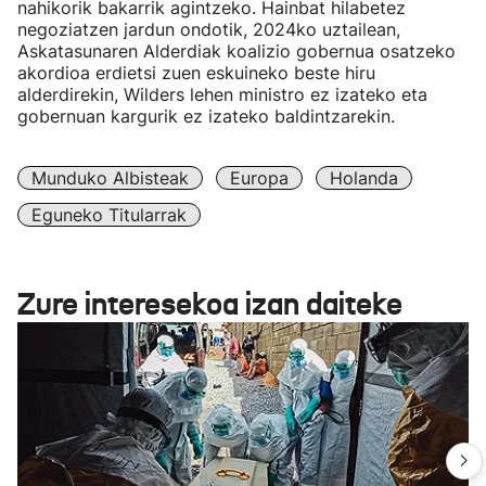
nahikorik bakarrik agintzeko. Hainbat hilabetez
negoziatzen jardun ondotik, 2024ko uztailean,
Askatasunaren Alderdiak koalizio gobernua osatzeko
akordioa erdietsi zuen eskuineko beste hiru
alderdirekin, Wilders lehen ministro ez izateko eta
gobernuan kargurik ez izateko baldintzarekin.
Munduko Albisteak
Europa
Holanda
Eguneko Titularrak
Zure interesekoa izan daiteke