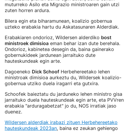
muturreko Asilo eta Migrazio ministroaren gain utzi
zuten horren ardura.
Bilera egin eta biharamunean, koalizio gobernua
uzteko erabakia hartu du Askatasunaren Alderdiak.
Erabakiaren ondorioz, Wildersen alderdiko
bost
ministroek dimisioa
eman behar izan dute berehala.
Ondorioz, kabinetea desegin da, baina gainerako
gobernukideek jardunean jarraituko dute
hauteskundeak egin arte.
Dagoeneko
Dick Schoof
Herbehereetako lehen
ministroak dimisioa aurkeztu du, Wildersek koalizio-
gobernua utziko duela iragarri eta gutxira.
Schoofek baieztatu du jarduneko lehen ministro gisa
jarraituko duela hauteskundeak egin arte, eta PVVren
erabakia "arduragabetzat" jo du, NOS irratiak jaso
duenez.
Wildersen alderdiak irabazi zituen Herbehereetako
hauteskundeak 2023an
, baina ez zeukan gehiengo