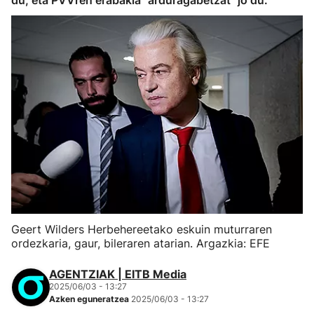
du, eta PVVren erabakia "arduragabetzat" jo du.
Geert Wilders Herbehereetako eskuin muturraren
ordezkaria, gaur, bileraren atarian. Argazkia: EFE
AGENTZIAK | EITB Media
2025/06/03 - 13:27
Azken eguneratzea
2025/06/03 - 13:27