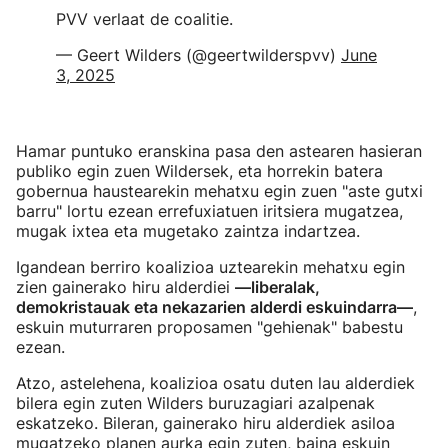
PVV verlaat de coalitie.
— Geert Wilders (@geertwilderspvv)
June
3, 2025
Hamar puntuko eranskina pasa den astearen hasieran
publiko egin zuen Wildersek, eta horrekin batera
gobernua haustearekin mehatxu egin zuen "aste gutxi
barru" lortu ezean errefuxiatuen iritsiera mugatzea,
mugak ixtea eta mugetako zaintza indartzea.
Igandean berriro koalizioa uztearekin mehatxu egin
zien gainerako hiru alderdiei
—liberalak,
demokristauak eta nekazarien alderdi eskuindarra—
,
eskuin muturraren proposamen "gehienak" babestu
ezean.
Atzo, astelehena, koalizioa osatu duten lau alderdiek
bilera egin zuten Wilders buruzagiari azalpenak
eskatzeko. Bileran, gainerako hiru alderdiek asiloa
mugatzeko planen aurka egin zuten, baina eskuin