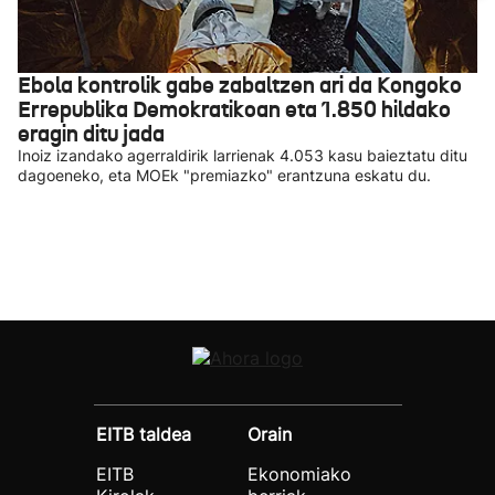
Ebola kontrolik gabe zabaltzen ari da Kongoko
Errepublika Demokratikoan eta 1.850 hildako
eragin ditu jada
Inoiz izandako agerraldirik larrienak 4.053 kasu baieztatu ditu
dagoeneko, eta MOEk "premiazko" erantzuna eskatu du.
EITB taldea
Orain
EITB
Ekonomiako