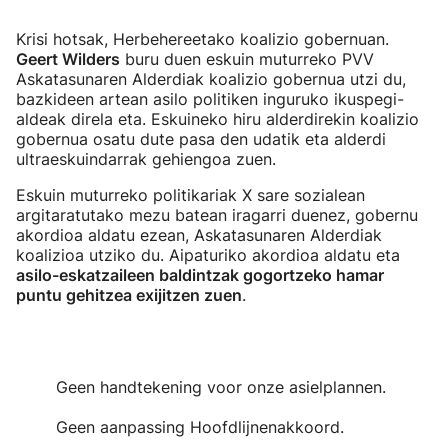
Krisi hotsak, Herbehereetako koalizio gobernuan.
Geert Wilders
buru duen eskuin muturreko PVV
Askatasunaren Alderdiak koalizio gobernua utzi du,
bazkideen artean asilo politiken inguruko ikuspegi-
aldeak direla eta. Eskuineko hiru alderdirekin koalizio
gobernua osatu dute pasa den udatik eta alderdi
ultraeskuindarrak gehiengoa zuen.
Eskuin muturreko politikariak X sare sozialean
argitaratutako mezu batean iragarri duenez, gobernu
akordioa aldatu ezean, Askatasunaren Alderdiak
koalizioa utziko du. Aipaturiko akordioa aldatu eta
asilo-eskatzaileen baldintzak gogortzeko hamar
puntu gehitzea exijitzen zuen
.
Geen handtekening voor onze asielplannen.
Geen aanpassing Hoofdlijnenakkoord.