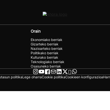
Orain
Ekonomiako berriak
Gizarteko berriak
Nazioarteko berriak
Politikako berriak
Kulturako berriak
Teknologiako berriak
Osasuneko berriak
utasun politika
Lege oharra
Cookie politika
Cookieen konfigurazioa
Har