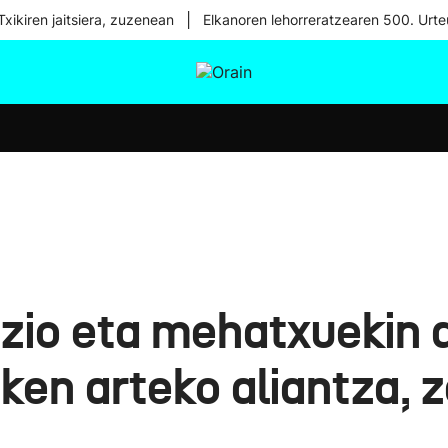
|
xikiren jaitsiera, zuzenean
Elkanoren lehorreratzearen 500. Urte
tura
Ikusmiran
Egural
Osasuna
Teknologia
azio eta mehatxuekin 
en arteko aliantza, 