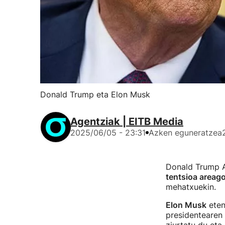
Donald Trump eta Elon Musk
Agentziak | EITB Media
2025/06/05 - 23:31
Azken eguneratzea
Donald Trump A
tentsioa areag
mehatxuekin.
Elon Musk
eten
presidentearen