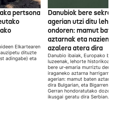
aka pertsona
Danubiok bere sekretuak
Ceutako
agerian utzi ditu lehortear
tako
ondoren: mamut baten
aztarnak eta nazien ontzia
ideen Elkartearen
azalera atera dira
auzipetu dituzte
Danubio ibaiak, Europako bigarren
st adingabe) eta
luzeenak, lehorte historikoa bizi du, e
bere ur-emaria murriztu denez,
iraganeko aztarna harrigarriak utzi di
agerian: mamut baten aztarnak azald
dira Bulgarian, eta Bigarren Mundu
Gerran hondoratutako dozenaka ontz
ikusgai geratu dira Serbian.