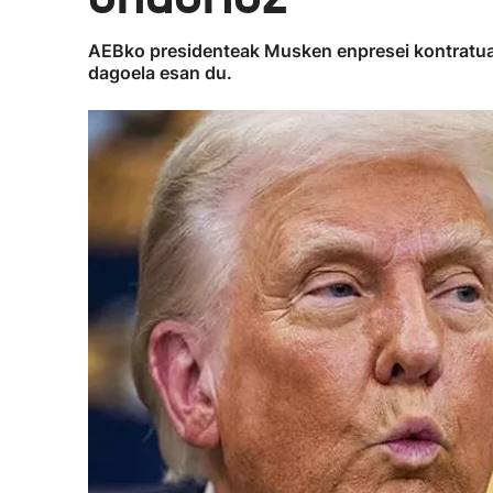
AEBko presidenteak Musken enpresei kontratuak 
dagoela esan du.