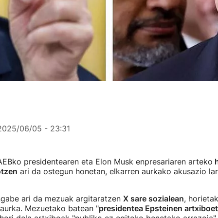
2025/06/05 - 23:31
EBko presidentearen eta Elon Musk enpresariaren arteko
h
otzen
ari da ostegun honetan, elkarren aurkako akusazio lar
gabe ari da mezuak argitaratzen
X sare sozialean
, horiet
 aurka. Mezuetako batean "
presidentea Epsteinen artxiboe