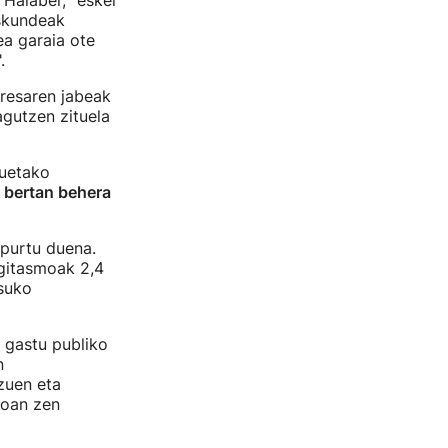
 Halaber, "esker
eskundeak
ea garaia ote
.
presaren jabeak
agutzen zituela
tuetako
 bertan behera
apurtu duena.
gitasmoak 2,4
esuko
, gastu publiko
n
zuen eta
Joan zen