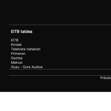
EITB taldea
EITB
Kirolak
Telebista nahieran
Primeran
Gaztea
Makusi
Guau - Gure Audioa
Pribat