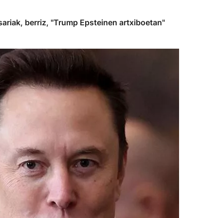
riak, berriz, "Trump Epsteinen artxiboetan"