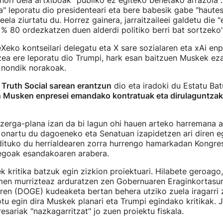
 hori dela artxiboak "publiko ez egiteko benetako arrazoia".
a" leporatu dio presidenteari eta bere babesik gabe "haut
ela ziurtatu du. Horrez gainera, jarraitzaileei galdetu die "
% 80 ordezkatzen duen alderdi politiko berri bat sortzeko"
Xeko kontseilari delegatu eta X sare sozialaren eta xAi en
zea ere leporatu dio Trumpi, hark esan baitzuen Muskek ez
 nondik norakoak.
Truth Social sarean erantzun
dio eta iradoki du Estatu Ba
n Musken enpresei emandako kontratuak eta dirulaguntzak
zerga-plana izan da bi lagun ohi hauen arteko harremana 
onartu du dagoeneko eta Senatuan izapidetzen ari diren e
ndituko du herrialdearen zorra hurrengo hamarkadan Kongr
egoak esandakoaren arabera.
k kritika batzuk egin zizkion proiektuari. Hilabete geroago
men murrizteaz arduratzen zen Gobernuaren Eraginkortasu
en (DOGE) kudeaketa bertan behera utziko zuela iragarri 
u egin dira Muskek planari eta Trumpi egindako kritikak. 
esariak "nazkagarritzat" jo zuen proiektu fiskala.