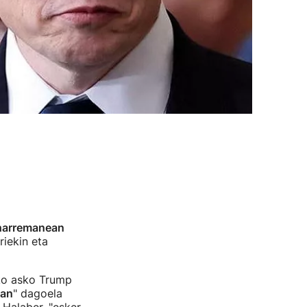
arremanean
riekin eta
ako asko Trump
tan
" dagoela