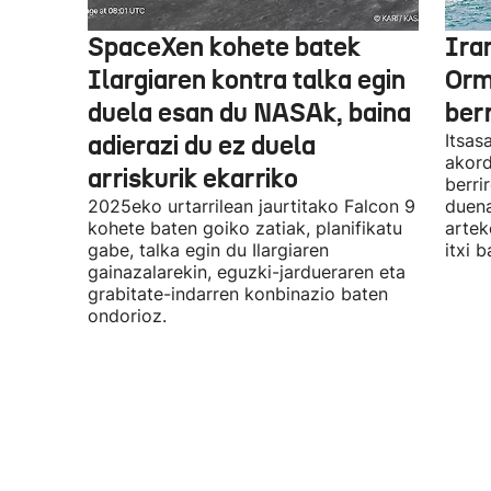
SpaceXen kohete batek
Ira
Ilargiaren kontra talka egin
Orm
duela esan du NASAk, baina
ber
adierazi du ez duela
Itsas
akord
arriskurik ekarriko
berri
2025eko urtarrilean jaurtitako Falcon 9
duena
kohete baten goiko zatiak, planifikatu
artek
gabe, talka egin du Ilargiaren
itxi b
gainazalarekin, eguzki-jardueraren eta
grabitate-indarren konbinazio baten
ondorioz.