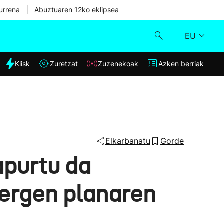
|
urrena
Abuztuaren 12ko eklipsea
EU
dia
Klisk
Zuretzat
Zuzenekoak
Azken berriak
Klisk
Zuzenekoak
Zuretzat
Elkarbanatu
Gorde
apurtu da
Azken berriak
zergen planaren