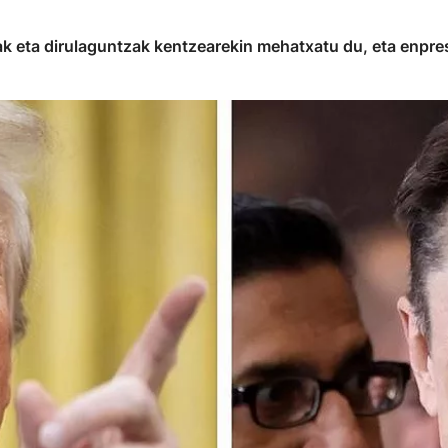
eta dirulaguntzak kentzearekin mehatxatu du, eta enpresa