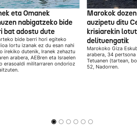
nek eta Omanek
Marokok dozen
uzen nabigatzeko bide
auzipetu ditu 
ri bat adostu dute
krisiarekin lotu
arteko bide berri hori egiteko
delituengatik
ioa lortu izanak ez du esan nahi
Marokoko Giza Eskub
ro irekiko dutenik, Iranek zehaztu
arabera, 34 pertsona 
ren arabera, AEBren eta Israelen
Tetuanen (tartean, bo
o erasoaldi militarraren ondorioz
52, Nadorren.
aitzuten.