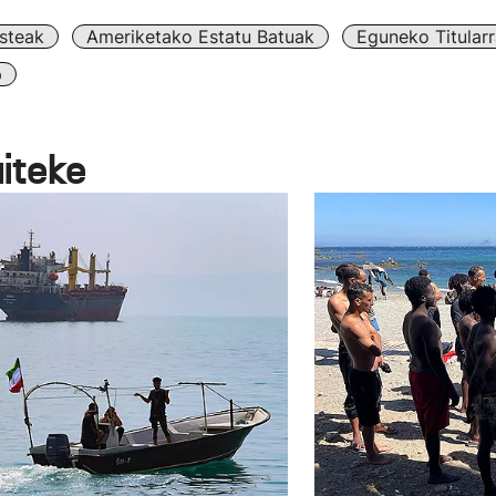
steak
Ameriketako Estatu Batuak
Eguneko Titular
p
aiteke