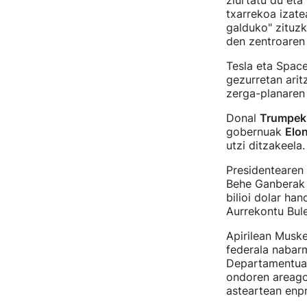
ziurtatu du eta
txarrekoa izate
galduko" zituzke
den zentroaren 
Tesla eta Space
gezurretan arit
zerga-planaren
Donal
Trumpek 
gobernuak
Elo
utzi ditzakeela.
Presidentearen 
Behe Ganberak 
bilioi dolar ha
Aurrekontu Bul
Apirilean Muske
federala nabar
Departamentuar
ondoren areagot
asteartean enpr