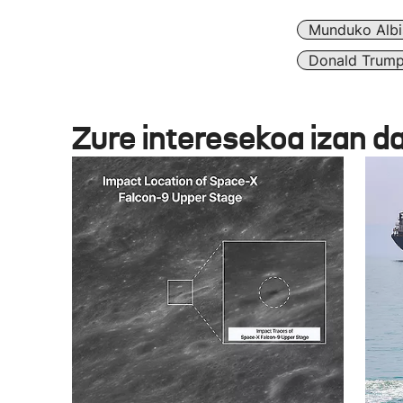
Munduko Albi
Donald Trum
Zure interesekoa izan d