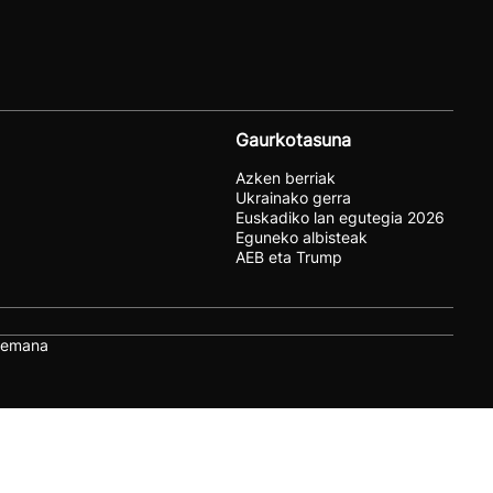
Gaurkotasuna
Azken berriak
Ukrainako gerra
Euskadiko lan egutegia 2026
Eguneko albisteak
AEB eta Trump
remana