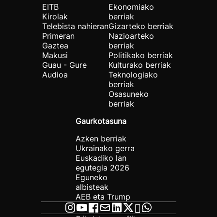
EITB
Ekonomiako
Kirolak
berriak
Telebista nahieran
Gizarteko berriak
Primeran
Nazioarteko
Gaztea
berriak
Makusi
Politikako berriak
Guau - Gure
Kulturako berriak
Audioa
Teknologiako
berriak
Osasuneko
berriak
Gaurkotasuna
Azken berriak
Ukrainako gerra
Euskadiko lan
egutegia 2026
Eguneko
albisteak
AEB eta Trump