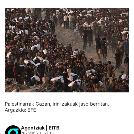
Palestinarrak Gazan, irin-zakuak jaso berritan.
Argazkia: EFE
Agentziak | EITB
2025/06/20 - 21:11