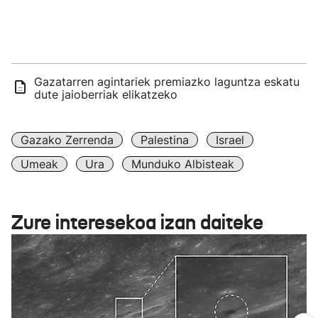
urte bitarteko haurren kopuruak % 50 egin du gora
apirila eta maiatza bitartean. Egunean 110 haur baino
gehiago ospitaleratzen dituzte arrazoi horregatik.
Gazatarren agintariek premiazko laguntza eskatu
dute jaioberriak elikatzeko
Gazako Zerrenda
Palestina
Israel
Umeak
Ura
Munduko Albisteak
Zure interesekoa izan daiteke