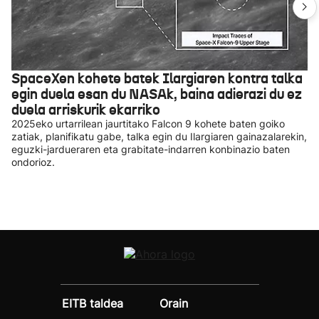
SpaceXen kohete batek Ilargiaren kontra talka
egin duela esan du NASAk, baina adierazi du ez
duela arriskurik ekarriko
2025eko urtarrilean jaurtitako Falcon 9 kohete baten goiko
zatiak, planifikatu gabe, talka egin du Ilargiaren gainazalarekin,
eguzki-jardueraren eta grabitate-indarren konbinazio baten
ondorioz.
EITB taldea
Orain