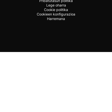
Pribatutasun politika
Lege oharra
Cookie politika
Cookieen konfigurazioa
Harremana