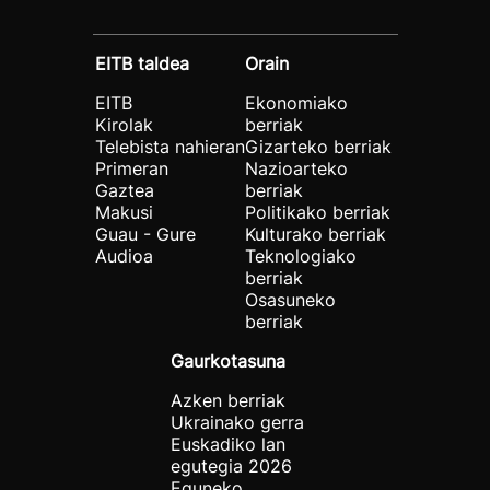
EITB taldea
Orain
EITB
Ekonomiako
Kirolak
berriak
Telebista nahieran
Gizarteko berriak
Primeran
Nazioarteko
Gaztea
berriak
Makusi
Politikako berriak
Guau - Gure
Kulturako berriak
Audioa
Teknologiako
berriak
Osasuneko
berriak
Gaurkotasuna
Azken berriak
Ukrainako gerra
Euskadiko lan
egutegia 2026
Eguneko