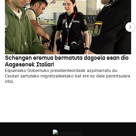
Schengen eremua bermatuta dagoela esan dio
Aagesenek Italiari
Espainiako Gobernuko presidenteordeak azpimarratu du
Ceutan sartutako migratzaileetako bat ere ez dela penintsulara
iritsi.