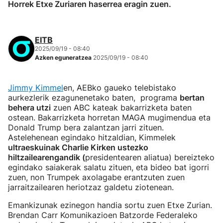
Horrek Etxe Zuriaren haserrea eragin zuen.
EITB
2025/09/19 - 08:40
Azken eguneratzea
2025/09/19 - 08:40
Jimmy Kimmel
en, AEBko gaueko telebistako
aurkezlerik ezagunenetako baten, programa
bertan
behera utzi
zuen ABC kateak bakarrizketa baten
ostean. Bakarrizketa horretan MAGA mugimendua eta
Donald Trump bera zalantzan jarri zituen.
Astelehenean egindako hitzaldian, Kimmelek
ultraeskuinak Charlie Kirken ustezko
hiltzailearengandik (
presidentearen aliatua) bereizteko
egindako saiakerak salatu zituen, eta bideo bat igorri
zuen, non Trumpek axolagabe erantzuten zuen
jarraitzailearen heriotzaz galdetu ziotenean.
Emankizunak ezinegon handia sortu zuen Etxe Zurian.
Brendan Carr Komunikazioen Batzorde Federaleko