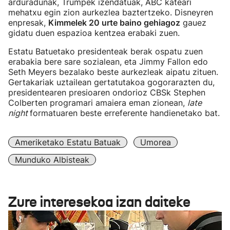
arduradunak, Trumpek izendatuak, ABC kateari
mehatxu egin zion aurkezlea baztertzeko. Disneyren
enpresak,
Kimmelek 20 urte baino gehiagoz
gauez
gidatu duen espazioa kentzea erabaki zuen.
Estatu Batuetako presidenteak berak ospatu zuen
erabakia bere sare sozialean, eta Jimmy Fallon edo
Seth Meyers bezalako beste aurkezleak aipatu zituen.
Gertakariak uztailean gertatutakoa gogorarazten du,
presidentearen presioaren ondorioz CBSk Stephen
Colberten programari amaiera eman zionean,
late
night
formatuaren beste erreferente handienetako bat.
Ameriketako Estatu Batuak
Umorea
Munduko Albisteak
Zure interesekoa izan daiteke