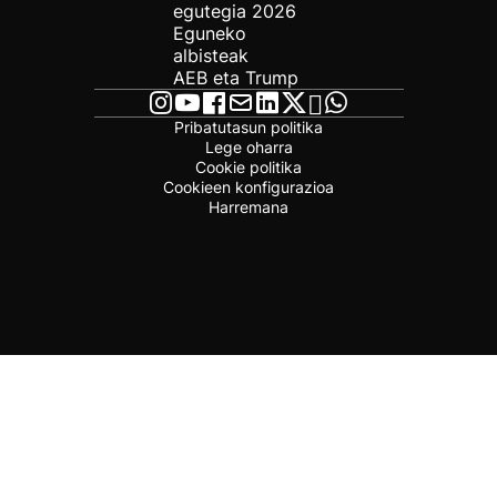
egutegia 2026
Eguneko
albisteak
AEB eta Trump
Pribatutasun politika
Lege oharra
Cookie politika
Cookieen konfigurazioa
Harremana