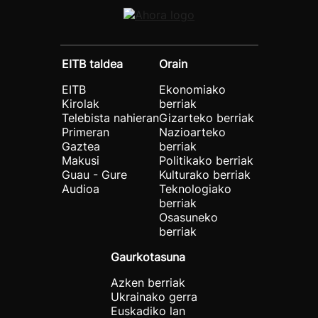
EITB taldea
Orain
EITB
Ekonomiako
Kirolak
berriak
Telebista nahieran
Gizarteko berriak
Primeran
Nazioarteko
Gaztea
berriak
Makusi
Politikako berriak
Guau - Gure
Kulturako berriak
Audioa
Teknologiako
berriak
Osasuneko
berriak
Gaurkotasuna
Azken berriak
Ukrainako gerra
Euskadiko lan