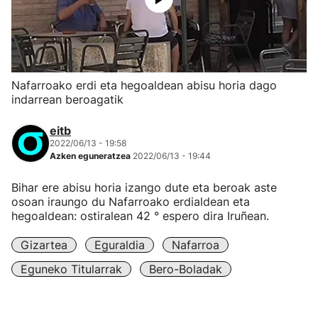
Nafarroako erdi eta hegoaldean abisu horia dago
indarrean beroagatik
eitb
2022/06/13 - 19:58
Azken eguneratzea
2022/06/13 - 19:44
Bihar ere abisu horia izango dute eta beroak aste
osoan iraungo du Nafarroako erdialdean eta
hegoaldean: ostiralean 42 ° espero dira Iruñean.
Gizartea
Eguraldia
Nafarroa
Eguneko Titularrak
Bero-Boladak