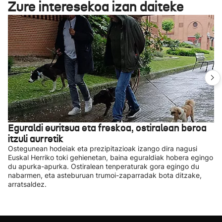
Zure interesekoa izan daiteke
Eguraldi euritsua eta freskoa, ostiralean beroa
itzuli aurretik
Ostegunean hodeiak eta prezipitazioak izango dira nagusi
Euskal Herriko toki gehienetan, baina eguraldiak hobera egingo
du apurka-apurka. Ostiralean tenperaturak gora egingo du
nabarmen, eta asteburuan trumoi-zaparradak bota ditzake,
arratsaldez.