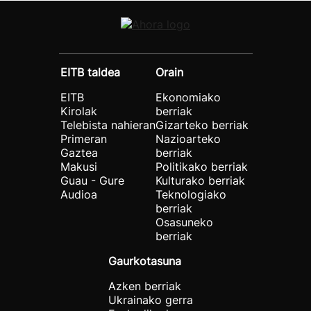
EITB taldea
Orain
EITB
Ekonomiako
Kirolak
berriak
Telebista nahieran
Gizarteko berriak
Primeran
Nazioarteko
Gaztea
berriak
Makusi
Politikako berriak
Guau - Gure
Kulturako berriak
Audioa
Teknologiako
berriak
Osasuneko
berriak
Gaurkotasuna
Azken berriak
Ukrainako gerra