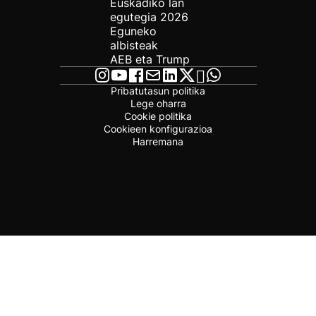
Euskadiko lan
egutegia 2026
Eguneko
albisteak
AEB eta Trump
Pribatutasun politika
Lege oharra
Cookie politika
Cookieen konfigurazioa
Harremana