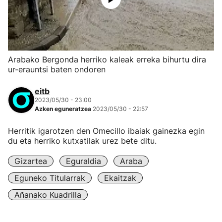
Arabako Bergonda herriko kaleak erreka bihurtu dira
ur-erauntsi baten ondoren
eitb
2023/05/30 - 23:00
Azken eguneratzea
2023/05/30 - 22:57
Herritik igarotzen den Omecillo ibaiak gainezka egin
du eta herriko kutxatilak urez bete ditu.
Gizartea
Eguraldia
Araba
Eguneko Titularrak
Ekaitzak
Añanako Kuadrilla