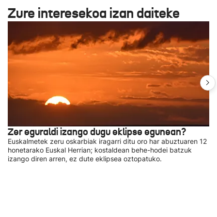
Zure interesekoa izan daiteke
Zer eguraldi izango dugu eklipse egunean?
Euskalmetek zeru oskarbiak iragarri ditu oro har abuztuaren 12
honetarako Euskal Herrian; kostaldean behe-hodei batzuk
izango diren arren, ez dute eklipsea oztopatuko.