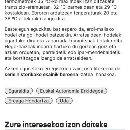
termometroek 35 ºC-ko maximoak izan ditzakete
trantsizio-eremuetan, 32 ºC barnealdean eta 29 ºC
kostaldean. Ebroren ardatzean tenperaturak 20 eta
36 ºC artekoak izango dira.
Beste egun eguzkitsu bat espero da, erdi-mailako
hodei eta goi-hodei batzuekin. Arratsaldean, hodeiak
ugarituko dira eta zaparrada trumoitsuak botako ditu.
Hego-haizeak indarra hartuko du goizean goiz eta
azken orduetan, iparraldetik edo ipar-mendebaldetik,
eta bortitzagoa izango da arratsaldean.
Azken egunetako erregistroen zain, oso litekeena da
serie historikoko ekainik beroena
izatea honakoa.
Eguraldia
Euskal Autonomia Erkidegoa
Ereaga Hondartza
Uda
Zure interesekoa izan daiteke