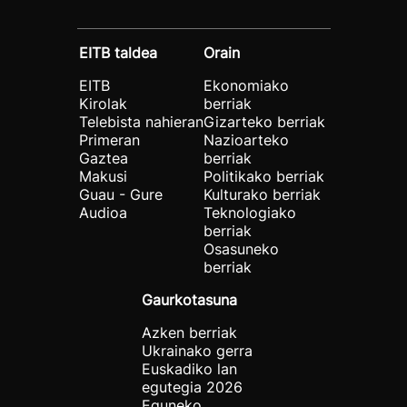
EITB taldea
Orain
EITB
Ekonomiako
Kirolak
berriak
Telebista nahieran
Gizarteko berriak
Primeran
Nazioarteko
Gaztea
berriak
Makusi
Politikako berriak
Guau - Gure
Kulturako berriak
Audioa
Teknologiako
berriak
Osasuneko
berriak
Gaurkotasuna
Azken berriak
Ukrainako gerra
Euskadiko lan
egutegia 2026
Eguneko