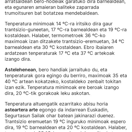
arratsaldean bero-hodeiak garatuko dira barnealdean,
eta egunaren amaieran baliteke zaparrada
trumoitsuren bat botatzea mendebaldean.
Tenperatura minimoak 14 ºC-ra iritsiko dira gaur
trantsizio-guneetan, 17 ºC-ra barnealdean eta 19 ºC-ra
kostaldean. Halaber, termometroek 36 ºC-ko
maximoak izan ditzakete trantsizio-eremuetan, 34 ºC
barnealdean eta 30 ºC kostaldean. Ebro ibaiaren
ardatzean tenperaturak 17 ºC eta 37 ºC artekoak
izango dira.
Astelehenean
, bero handiak jarraituko du, eta
tenperaturak gora egingo du berriro, maximoak 35 eta
40 ºC artean kokatzeko, kostaldeko zenbait tokitan
izan ezik. Tenperatura minimoak ere beroak izango
dira, 20 ºC-tik gorakoak leku askotan.
Tenperatura altuengatik ezarritako abisu horia
asteartera arte
egongo da indarrean Euskadin,
Segurtasun Sailak ohar batean jakinarazi duenez.
Trantsizio eremuetan 19 ºC inguruko minimoak espero
dira, 19 ºC barnealdean eta 20 ºC kostaldean. Halaber,