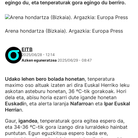
egingo du, eta tenperaturak gora egingo du berriro.
Arena hondartza (Bizkaia). Argazkia: Europa Press
EITB
2025/06/28 - 12:14
Azken eguneratzea
2025/06/29 - 08:47
Udako lehen bero bolada honetan
, tenperatura
maximo oso altuak izaten ari dira Euskal Herriko leku
askotan asteburu honetan, 36 ºC-tik gorakoak. Hori
dela eta, abisu horia ezarri dute igande honetan
Euskadi
n, eta alerta laranja
Nafarroa
n eta
Ipar Euskal
Herria
n.
Gaur,
igandea
, tenperaturak gora egitea espero da,
eta 34-36 ºC-tik gora izango dira lurraldeko hainbat
puntutan. Egun eguzkitsua espero bada ere,