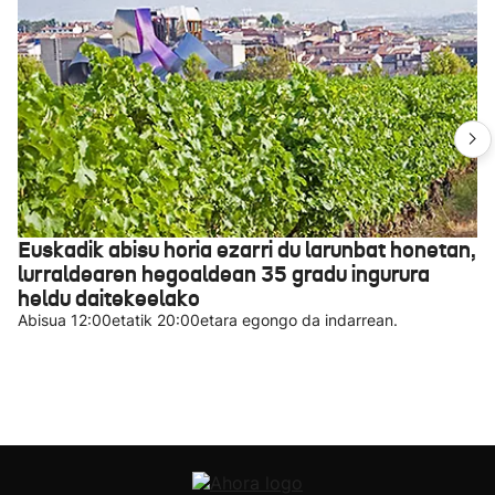
Euskadik abisu horia ezarri du larunbat honetan,
lurraldearen hegoaldean 35 gradu ingurura
heldu daitekeelako
Abisua 12:00etatik 20:00etara egongo da indarrean.