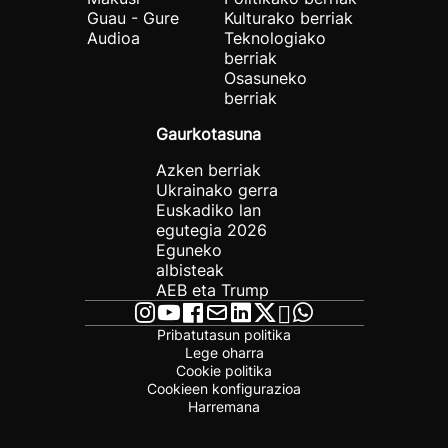
Guau - Gure
Kulturako berriak
Audioa
Teknologiako
berriak
Osasuneko
berriak
Gaurkotasuna
Azken berriak
Ukrainako gerra
Euskadiko lan
egutegia 2026
Eguneko
albisteak
AEB eta Trump
Pribatutasun politika
Lege oharra
Cookie politika
Cookieen konfigurazioa
Harremana