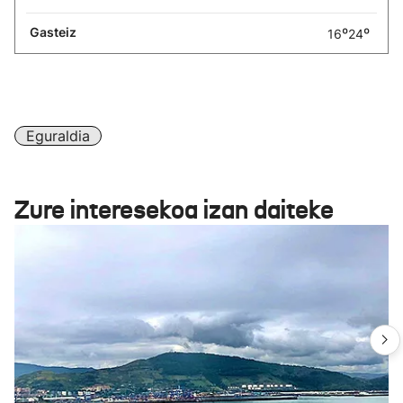
Gasteiz
º
º
16
24
Eguraldia
Zure interesekoa izan daiteke