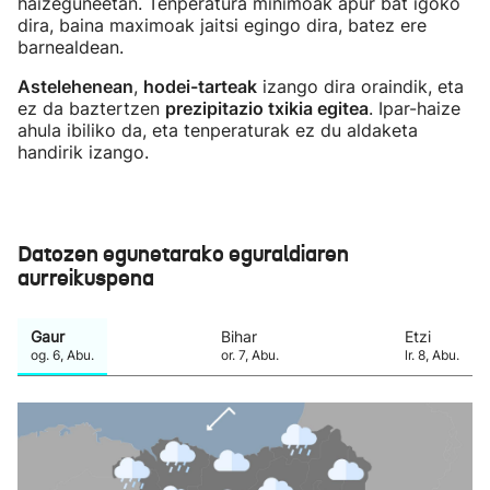
haizeguneetan. Tenperatura minimoak apur bat igoko
dira, baina maximoak jaitsi egingo dira, batez ere
barnealdean.
Astelehenean
,
hodei-tarteak
izango dira oraindik, eta
ez da baztertzen
prezipitazio txikia egitea
. Ipar-haize
ahula ibiliko da, eta tenperaturak ez du aldaketa
handirik izango.
Datozen egunetarako eguraldiaren
aurreikuspena
Gaur
Bihar
Etzi
og.
6
,
Abu.
or.
7
,
Abu.
lr.
8
,
Abu.