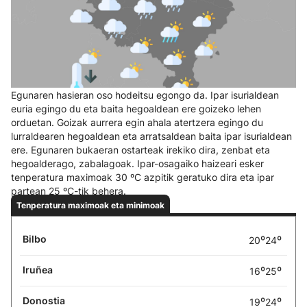
Egunaren hasieran oso hodeitsu egongo da. Ipar isurialdean
euria egingo du eta baita hegoaldean ere goizeko lehen
orduetan. Goizak aurrera egin ahala atertzera egingo du
lurraldearen hegoaldean eta arratsaldean baita ipar isurialdean
ere. Egunaren bukaeran ostarteak irekiko dira, zenbat eta
hegoalderago, zabalagoak. Ipar-osagaiko haizeari esker
tenperatura maximoak 30 ºC azpitik geratuko dira eta ipar
partean 25 ºC-tik behera.
Tenperatura maximoak eta minimoak
Bilbo
º
º
20
24
Iruñea
º
º
16
25
Donostia
º
º
19
24