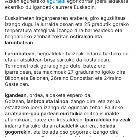
Azken egunetako
eguraldi
egonkorrak joera aldaketa
ekarriko du igandetik aurrera Euskadin.
Euskalmeten iragarpenaren arabera, giro eguzkitsua
izango dugu ia lurralde osoan eta 25 gradutik gorako
tenperatura atseginak izango dira barnealdeko eta
hegoaldeko zenbait tokitan
ostiralean eta
larunbatean
.
Larunbatean
, hegoaldeko haizeak indarra hartuko du,
eta arratsaldean brisa sartuko da kostaldean.
Termometroek gora egingo dute, batez ere
iparraldean, eta maximoak 27 graduraino igoko dira
Bilbon eta Baionan, 26raino Donostian eta 24raino
Gasteizen.
Igandean
, ordea, aldaketa espero da.
Goizean,
lanbroa eta lainoa
izango dira, eta zerua
estaltzeko joera izango da egunean zehar. Baliteke
arratsalde-gau partean euri txikia
egitea isurialde
atlantikoan, batez ere kostaldean.
Iparraldeko haizeak
indarra hartuko du arratsaldetik aurrera,
bolada
gogorrekin
, eta bolada oso gogorrak izango dira