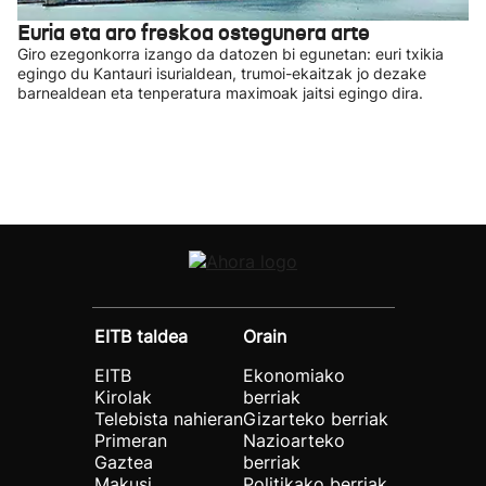
Euria eta aro freskoa ostegunera arte
Giro ezegonkorra izango da datozen bi egunetan: euri txikia
egingo du Kantauri isurialdean, trumoi-ekaitzak jo dezake
barnealdean eta tenperatura maximoak jaitsi egingo dira.
EITB taldea
Orain
EITB
Ekonomiako
Kirolak
berriak
Telebista nahieran
Gizarteko berriak
Primeran
Nazioarteko
Gaztea
berriak
Makusi
Politikako berriak