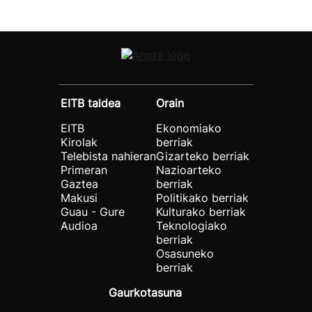
EITB taldea
Orain
EITB
Ekonomiako
Kirolak
berriak
Telebista nahieran
Gizarteko berriak
Primeran
Nazioarteko
Gaztea
berriak
Makusi
Politikako berriak
Guau - Gure
Kulturako berriak
Audioa
Teknologiako
berriak
Osasuneko
berriak
Gaurkotasuna