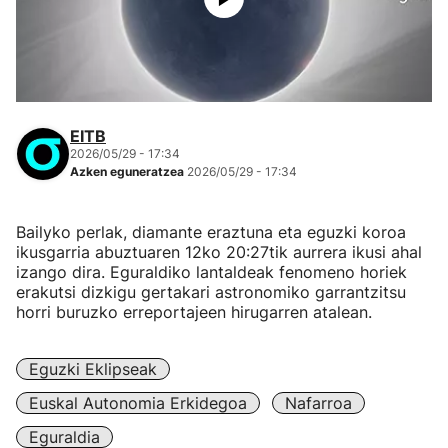
EITB
2026/05/29 - 17:34
Azken eguneratzea
2026/05/29 - 17:34
Bailyko perlak, diamante eraztuna eta eguzki koroa
ikusgarria abuztuaren 12ko 20:27tik aurrera ikusi ahal
izango dira. Eguraldiko lantaldeak fenomeno horiek
erakutsi dizkigu gertakari astronomiko garrantzitsu
horri buruzko erreportajeen hirugarren atalean.
Eguzki Eklipseak
Euskal Autonomia Erkidegoa
Nafarroa
Eguraldia