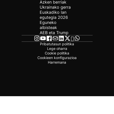
Azken berriak
Ukrainako gerra
Euskadiko lan
egutegia 2026
Eguneko
albisteak
AEB eta Trump
Pribatutasun politika
Lege oharra
Cookie politika
Cookieen konfigurazioa
Harremana