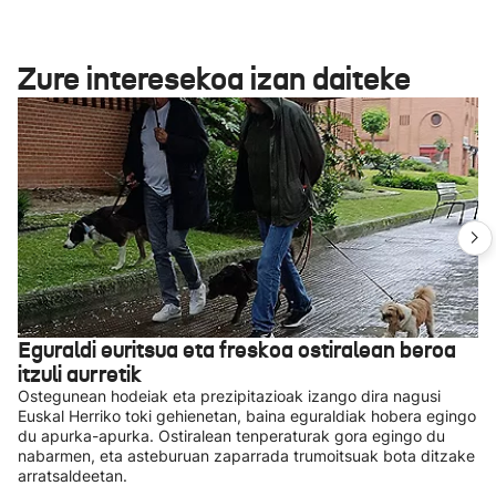
Zure interesekoa izan daiteke
Eguraldi euritsua eta freskoa ostiralean beroa
itzuli aurretik
Ostegunean hodeiak eta prezipitazioak izango dira nagusi
Euskal Herriko toki gehienetan, baina eguraldiak hobera egingo
du apurka-apurka. Ostiralean tenperaturak gora egingo du
nabarmen, eta asteburuan zaparrada trumoitsuak bota ditzake
arratsaldeetan.