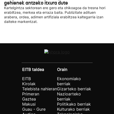
gehienek antzeko itxura dute
Kartelgintza sektorean ere gero eta ohikoagoa da tresna hori
erabiltzea, merkea eta erraza baita. Publizitate adituen
arabera, ordea, adimen artifiziala erabiltzea kaltegarria izan
daiteke markentzat.
EITB taldea
Orain
EITB
Ekonomiako
Kirolak
berriak
Telebista nahieran
Gizarteko berriak
Primeran
Nazioarteko
Gaztea
berriak
Makusi
Politikako berriak
Guau - Gure
Kulturako berriak