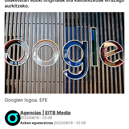
bilaketetan eduki originalak eta kalitatezkoak errazago
aurkitzeko.
Googlen logoa. EFE
Agencias | EITB Media
2022/08/19 - 23:39
Azken eguneratzea
2022/08/19 - 23:39