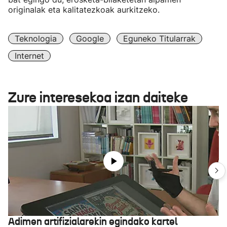
originalak eta kalitatezkoak aurkitzeko.
Teknologia
Google
Eguneko Titularrak
Internet
Zure interesekoa izan daiteke
Adimen artifizialarekin egindako kartel