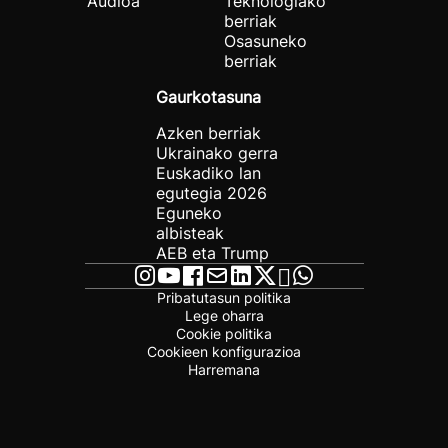
Audioa
Teknologiako
berriak
Osasuneko
berriak
Gaurkotasuna
Azken berriak
Ukrainako gerra
Euskadiko lan
egutegia 2026
Eguneko
albisteak
AEB eta Trump
Pribatutasun politika
Lege oharra
Cookie politika
Cookieen konfigurazioa
Harremana