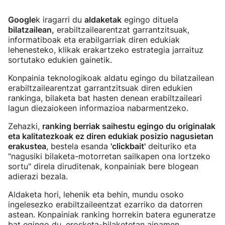
Google
k iragarri du
aldaketak
egingo dituela
bilatzailean,
erabiltzailearentzat garrantzitsuak,
informatiboak eta erabilgarriak diren edukiak
lehenesteko, klikak erakartzeko estrategia jarraituz
sortutako edukien gainetik.
Konpainia teknologikoak aldatu egingo du bilatzailean
erabiltzailearentzat garrantzitsuak diren edukien
rankinga, bilaketa bat hasten denean erabiltzaileari
lagun diezaiokeen informazioa nabarmentzeko.
Zehazki,
ranking berriak saihestu egingo du originalak
eta kalitatezkoak ez diren edukiak posizio nagusietan
erakustea
, bestela esanda
'clickbait'
deituriko eta
"nagusiki bilaketa-motorretan sailkapen ona lortzeko
sortu" direla diruditenak, konpainiak bere blogean
adierazi bezala.
Aldaketa hori, lehenik eta behin, mundu osoko
ingelesezko erabiltzaileentzat ezarriko da datorren
astean. Konpainiak ranking horrekin batera eguneratze
bat egingo du, erosketa-bilaketetan aipamen