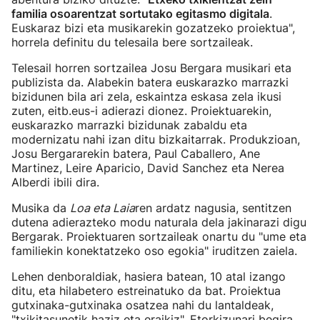
familia osoarentzat sortutako egitasmo digitala
.
Euskaraz bizi eta musikarekin gozatzeko proiektua",
horrela definitu du telesaila bere sortzaileak.
Telesail horren sortzailea Josu Bergara musikari eta
publizista da. Alabekin batera euskarazko marrazki
bizidunen bila ari zela, eskaintza eskasa zela ikusi
zuten, eitb.eus-i adierazi dionez. Proiektuarekin,
euskarazko marrazki bizidunak zabaldu eta
modernizatu nahi izan ditu bizkaitarrak. Produkzioan,
Josu Bergararekin batera, Paul Caballero, Ane
Martinez, Leire Aparicio, David Sanchez eta Nerea
Alberdi ibili dira.
Musika da
Loa eta Laia
ren ardatz nagusia, sentitzen
dutena adierazteko modu naturala dela jakinarazi digu
Bergarak. Proiektuaren sortzaileak onartu du "ume eta
familiekin konektatzeko oso egokia" iruditzen zaiela.
Lehen denboraldiak, hasiera batean, 10 atal izango
ditu, eta hilabetero estreinatuko da bat. Proiektua
gutxinaka-gutxinaka osatzea nahi du lantaldeak,
"txikitasunetik haziz eta eraikiz". Etorkizunari begira,