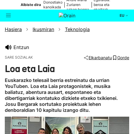
Donostiako
|
|
Albiste dira
Zuriaren
beroa eta
kanoikada
azken txanpa
ekaitzak
EU
Hasiera
Ikusmiran
Teknologia
Aktualitatea
Bilatzailea
Politika
Entzun
SARE SOZIALAK
Elkarbanatu
Gorde
Kultura
Loa eta Laia
Ikusmiran
Euskarazko telesail berria estreinatu da urrian
YouTuben. Loa eta Laia protagonistek, musika
baliatuz, abentura ausart, espontaneo eta
Eguraldia
dibertigarriak kontatuko dizkiete etxeko txikienei.
Josu Bergarak sortutako proiektuak lehen
denboraldian 10 kapitulu izango ditu.