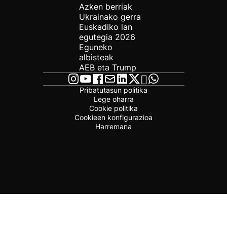
Azken berriak
Ukrainako gerra
Euskadiko lan
egutegia 2026
Eguneko
albisteak
AEB eta Trump
Pribatutasun politika
Lege oharra
Cookie politika
Cookieen konfigurazioa
Harremana