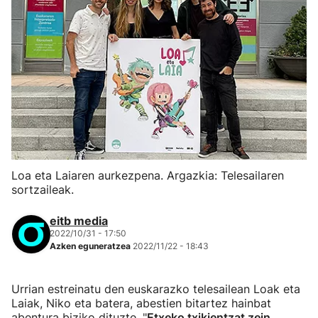
Loa eta Laiaren aurkezpena. Argazkia: Telesailaren
sortzaileak.
eitb media
2022/10/31 - 17:50
Azken eguneratzea
2022/11/22 - 18:43
Urrian estreinatu den euskarazko telesailean Loak eta
Laiak, Niko eta batera, abestien bitartez hainbat
abentura biziko dituzte. "
Etxeko txikientzat zein