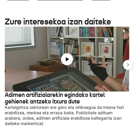
Zure interesekoa izan daiteke
Adimen artifizialarekin egindako kartel
gehienek antzeko itxura dute
Kartelgintza sektorean ere gero eta ohikoagoa da tresna hori
erabiltzea, merkea eta erraza baita. Publizitate adituen
arabera, ordea, adimen artifiziala erabiltzea kaltegarria izan
daiteke markentzat.