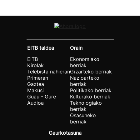
EITB taldea
Orain
EITB
Ekonomiako
Kirolak
berriak
Telebista nahieran
Gizarteko berriak
Primeran
Nazioarteko
Gaztea
berriak
Makusi
Politikako berriak
Guau - Gure
Kulturako berriak
Audioa
Teknologiako
berriak
Osasuneko
berriak
Gaurkotasuna