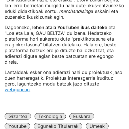
lan lerro berrietan murgildu nahi dute: ikus-entzunezko
eduki didaktikoak sortu,
merchandising
a eskaini eta
zuzeneko ikuskizunak egin.
Dagoeneko,
lehen atala YouTuben ikus daiteke
eta
"Loa eta Laia, GAU BELTZA" du izena. Hedatzeko
plataforma hori aukeratu dute "praktikotasuna eta
eraginkortasuna" bilatzen dutelako. Hala ere, beste
plataforma batzuk ere jo dituzte baliozkotzat, eta
adierazi digute agian beste batzuetan ere egongo
direla.
Lantaldeak esker ona adierazi nahi du proiektuak jaso
duen harreragatik. Proiektua interesgarria irudituz
gero, laguntzeko modu batzuk jazo dituzte
webgunean
.
Gizartea
Teknologia
Euskara
Youtube
Eguneko Titularrak
Umeak