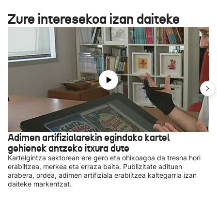
Zure interesekoa izan daiteke
Adimen artifizialarekin egindako kartel
gehienek antzeko itxura dute
Kartelgintza sektorean ere gero eta ohikoagoa da tresna hori
erabiltzea, merkea eta erraza baita. Publizitate adituen
arabera, ordea, adimen artifiziala erabiltzea kaltegarria izan
daiteke markentzat.