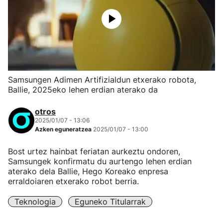
Samsungen Adimen Artifizialdun etxerako robota,
Ballie, 2025eko lehen erdian aterako da
otros
2025/01/07 - 13:06
Azken eguneratzea
2025/01/07 - 13:00
Bost urtez hainbat feriatan aurkeztu ondoren,
Samsungek konfirmatu du aurtengo lehen erdian
aterako dela Ballie, Hego Koreako enpresa
erraldoiaren etxerako robot berria.
Teknologia
Eguneko Titularrak