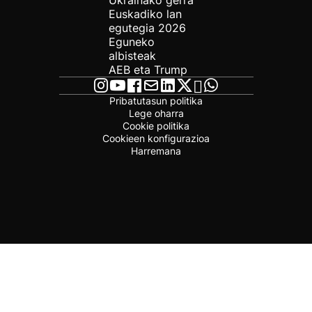
Ukrainako gerra
Euskadiko lan
egutegia 2026
Eguneko
albisteak
AEB eta Trump
Pribatutasun politika
Lege oharra
Cookie politika
Cookieen konfigurazioa
Harremana