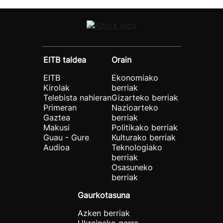
EITB taldea
Orain
EITB
Ekonomiako
Kirolak
berriak
Telebista nahieran
Gizarteko berriak
Primeran
Nazioarteko
Gaztea
berriak
Makusi
Politikako berriak
Guau - Gure
Kulturako berriak
Audioa
Teknologiako
berriak
Osasuneko
berriak
Gaurkotasuna
Azken berriak