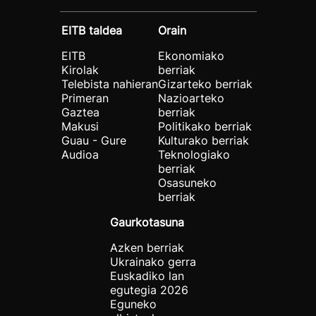
EITB taldea
Orain
EITB
Ekonomiako
Kirolak
berriak
Telebista nahieran
Gizarteko berriak
Primeran
Nazioarteko
Gaztea
berriak
Makusi
Politikako berriak
Guau - Gure
Kulturako berriak
Audioa
Teknologiako
berriak
Osasuneko
berriak
Gaurkotasuna
Azken berriak
Ukrainako gerra
Euskadiko lan
egutegia 2026
Eguneko