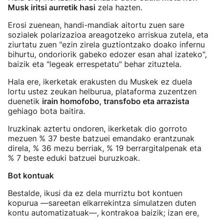
Musk iritsi aurretik hasi
zela hazten.
Erosi zuenean, handi-mandiak aitortu zuen sare
sozialek polarizazioa areagotzeko arriskua zutela, eta
ziurtatu zuen "ezin zirela guztiontzako doako infernu
bihurtu, ondoriorik gabeko edozer esan ahal izateko",
baizik eta "legeak errespetatu" behar zituztela.
Hala ere, ikerketak erakusten du Muskek ez duela
lortu ustez zeukan helburua, plataforma zuzentzen
duenetik
irain homofobo, transfobo eta arrazista
gehiago bota baitira.
Iruzkinak aztertu ondoren, ikerketak dio gorroto
mezuen % 37 beste batzuei emandako erantzunak
direla, % 36 mezu berriak, % 19 berrargitalpenak eta
% 7 beste eduki batzuei buruzkoak.
Bot kontuak
Bestalde, ikusi da ez dela murriztu bot kontuen
kopurua —sareetan elkarrekintza simulatzen duten
kontu automatizatuak—, kontrakoa baizik; izan ere,