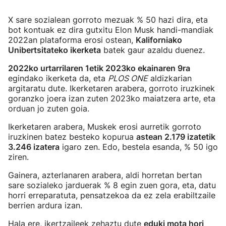
X sare sozialean gorroto mezuak % 50 hazi dira, eta
bot kontuak ez dira gutxitu Elon Musk handi-mandiak
2022an plataforma erosi ostean,
Kaliforniako
Unibertsitateko ikerketa
batek gaur azaldu duenez.
2022ko urtarrilaren 1etik 2023ko ekainaren 9ra
egindako ikerketa da, eta
PLOS ONE
aldizkarian
argitaratu dute. Ikerketaren arabera, gorroto iruzkinek
goranzko joera izan zuten 2023ko maiatzera arte, eta
orduan jo zuten goia.
Ikerketaren arabera, Muskek erosi aurretik gorroto
iruzkinen batez besteko kopurua
astean 2.179 izatetik
3.246 izatera
igaro zen. Edo, bestela esanda, % 50 igo
ziren.
Gainera, azterlanaren arabera, aldi horretan bertan
sare sozialeko jarduerak % 8 egin zuen gora, eta, datu
horri erreparatuta, pensatzekoa da ez zela erabiltzaile
berrien ardura izan.
Hala ere, ikertzaileek zehaztu dute
eduki mota hori