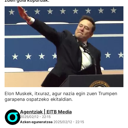
zuen goia kopuruak.
Elon Muskek, itxuraz, agur nazia egin zuen Trumpen
garapena ospatzeko ekitaldian.
Agentziak | EITB Media
2025/02/12 - 22:15
Azken eguneratzea
2025/02/12 - 22:15