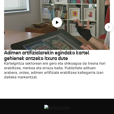
Adimen artifizialarekin egindako kartel
gehienek antzeko itxura dute
Kartelgintza sektorean ere gero eta ohikoagoa da tresna hori
erabiltzea, merkea eta erraza baita. Publizitate adituen
arabera, ordea, adimen artifiziala erabiltzea kaltegarria izan
daiteke markentzat.