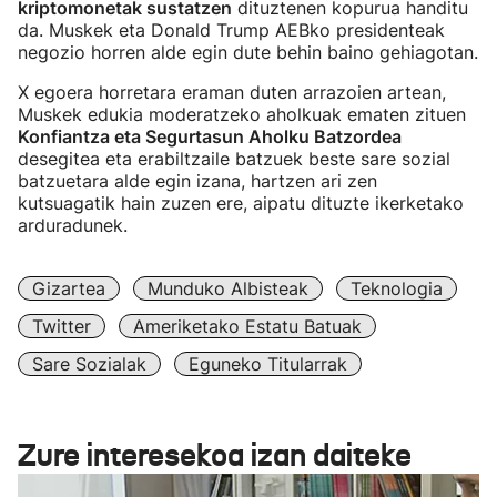
kriptomonetak sustatzen
dituztenen kopurua handitu
da. Muskek eta Donald Trump AEBko presidenteak
negozio horren alde egin dute behin baino gehiagotan.
X egoera horretara eraman duten arrazoien artean,
Muskek edukia moderatzeko aholkuak ematen zituen
Konfiantza eta Segurtasun Aholku Batzordea
desegitea eta erabiltzaile batzuek beste sare sozial
batzuetara alde egin izana, hartzen ari zen
kutsuagatik hain zuzen ere, aipatu dituzte ikerketako
arduradunek.
Gizartea
Munduko Albisteak
Teknologia
Twitter
Ameriketako Estatu Batuak
Sare Sozialak
Eguneko Titularrak
Zure interesekoa izan daiteke