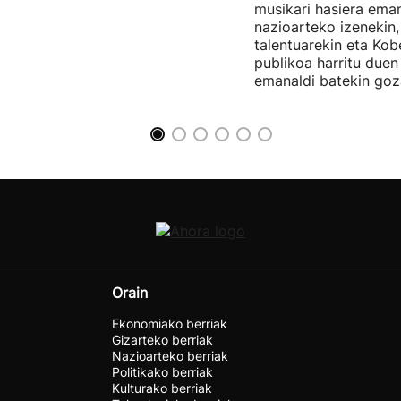
musikari hasiera eman
nazioarteko izenekin,
talentuarekin eta Ko
publikoa harritu due
emanaldi batekin goz
Orain
Ekonomiako berriak
Gizarteko berriak
Nazioarteko berriak
Politikako berriak
Kulturako berriak