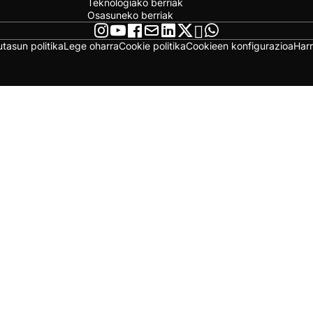
Teknologiako berriak
Osasuneko berriak
utasun politika
Lege oharra
Cookie politika
Cookieen konfigurazioa
Har