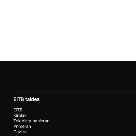
EITB taldea
EITB
Kirolak
Telebista nahieran
Primeran
Gaztea