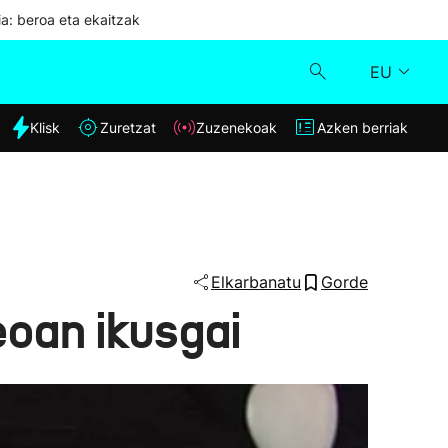
ia: beroa eta ekaitzak
EU
dia
Klisk
Zuretzat
Zuzenekoak
Azken berriak
Klisk
Zuzenekoak
Zuretzat
Elkarbanatu
Gorde
oan ikusgai
Azken berriak