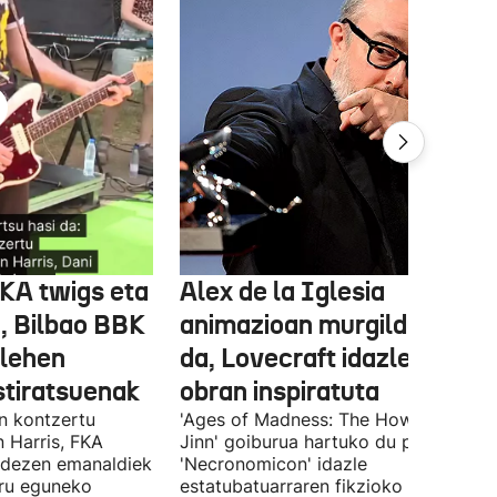
FKA twigs eta
Alex de la Iglesia
, Bilbao BBK
animazioan murgilduko
 lehen
da, Lovecraft idazlearen
stiratsuenak
obran inspiratuta
en kontzertu
'Ages of Madness: The Howling of th
 Harris, FKA
Jinn' goiburua hartuko du pelikulak, e
ndezen emanaldiek
'Necronomicon' idazle
iru eguneko
estatubatuarraren fikzioko liburuan