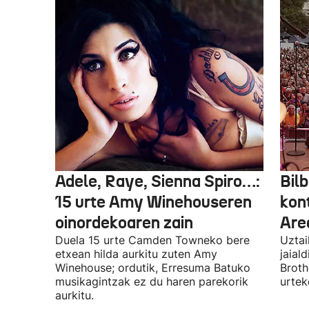
Adele, Raye, Sienna Spiro…:
Bilb
15 urte Amy Winehouseren
kon
oinordekoaren zain
Are
Duela 15 urte Camden Towneko bere
Uztai
etxean hilda aurkitu zuten Amy
jaial
Winehouse; ordutik, Erresuma Batuko
Broth
musikagintzak ez du haren parekorik
urtek
aurkitu.