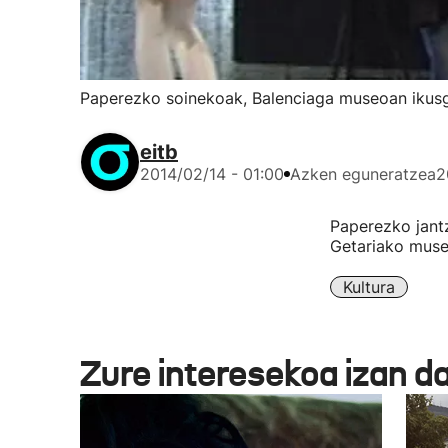
Paperezko soinekoak, Balenciaga museoan ikus
eitb
2014/02/14 - 01:00
Azken eguneratzea
2
Paperezko jantz
Getariako muse
Kultura
Zure interesekoa izan d