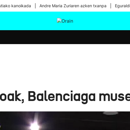
|
|
tiako kanoikada
Andre Maria Zuriaren azken txanpa
Egurald
tura
Ikusmiran
Egural
Osasuna
Teknologia
oak, Balenciaga muse