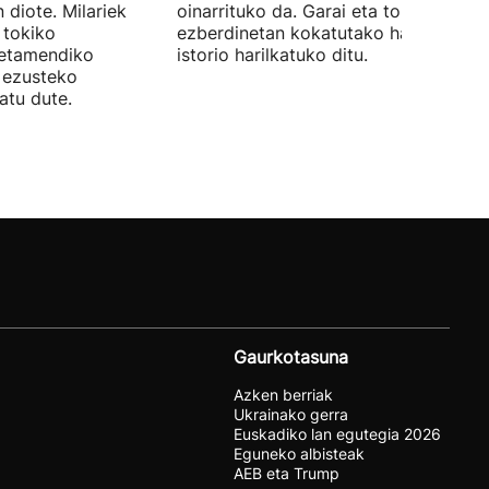
 diote. Milariek
oinarrituko da. Garai eta toki
 tokiko
ezberdinetan kokatutako hainbat
betamendiko
istorio harilkatuko ditu.
n ezusteko
atu dute.
Gaurkotasuna
Azken berriak
Ukrainako gerra
Euskadiko lan egutegia 2026
Eguneko albisteak
AEB eta Trump