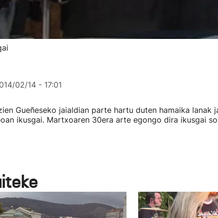
gai
014/02/14 - 17:01
ien Gueñeseko jaialdian parte hartu duten hamaika lanak ja
oan ikusgai. Martxoaren 30era arte egongo dira ikusgai so
aiteke