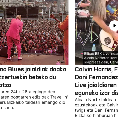
ao Blues jaialdiak doako
Calvin Harris, 
tzertuekin beteko du
Dani Fernandez
atza
Live jaialdiaren
laren 24tik 26ra egingo den
eguneko izar di
diaren bosgarren edizioak Travellin'
Alcalá Norte taldear
ers Bizkaiko taldeari emango dio
ezustekoak eta Calvin
o saria.
twigs eta Dani Ferna
Bizkaiko hiriburuan h