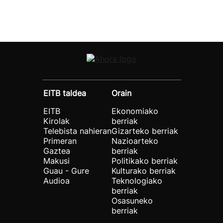
EITB taldea
Orain
EITB
Ekonomiako
Kirolak
berriak
Telebista nahieran
Gizarteko berriak
Primeran
Nazioarteko
Gaztea
berriak
Makusi
Politikako berriak
Guau - Gure
Kulturako berriak
Audioa
Teknologiako
berriak
Osasuneko
berriak