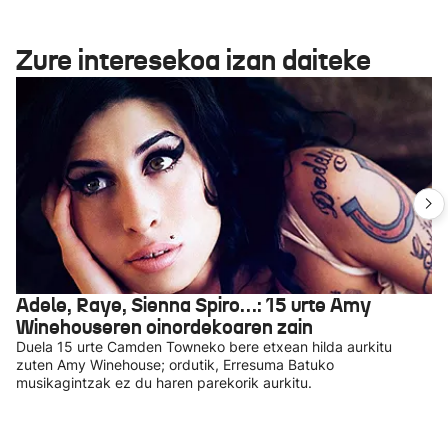
Zure interesekoa izan daiteke
Adele, Raye, Sienna Spiro…: 15 urte Amy
Winehouseren oinordekoaren zain
Duela 15 urte Camden Towneko bere etxean hilda aurkitu
zuten Amy Winehouse; ordutik, Erresuma Batuko
musikagintzak ez du haren parekorik aurkitu.