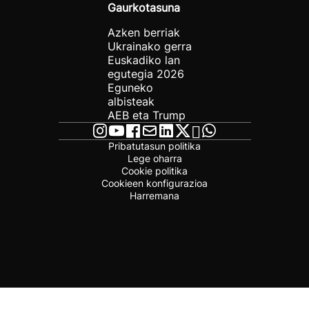
Gaurkotasuna
Azken berriak
Ukrainako gerra
Euskadiko lan
egutegia 2026
Eguneko
albisteak
AEB eta Trump
Pribatutasun politika
Lege oharra
Cookie politika
Cookieen konfigurazioa
Harremana