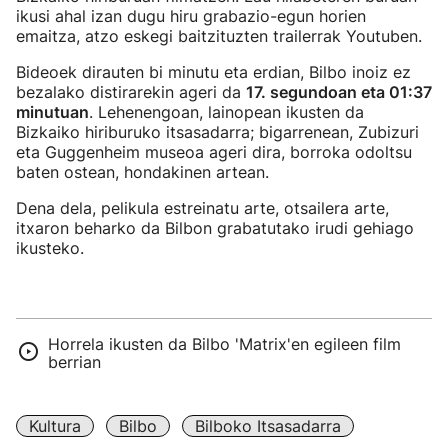
ikusi ahal izan dugu hiru grabazio-egun horien
emaitza, atzo eskegi baitzituzten trailerrak Youtuben.
Bideoek dirauten bi minutu eta erdian, Bilbo inoiz ez
bezalako distirarekin ageri da
17. segundoan eta 01:37
minutuan
. Lehenengoan, lainopean ikusten da
Bizkaiko hiriburuko itsasadarra; bigarrenean, Zubizuri
eta Guggenheim museoa ageri dira, borroka odoltsu
baten ostean, hondakinen artean.
Dena dela, pelikula estreinatu arte, otsailera arte,
itxaron beharko da Bilbon grabatutako irudi gehiago
ikusteko.
Horrela ikusten da Bilbo 'Matrix'en egileen film
berrian
Kultura
Bilbo
Bilboko Itsasadarra