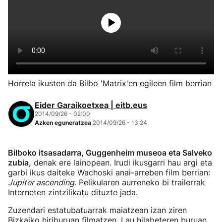
Horrela ikusten da Bilbo 'Matrix'en egileen film berrian
Eider Garaikoetxea | eitb.eus
2014/09/26 - 02:00
Azken eguneratzea
2014/09/26 - 13:24
Bilboko itsasadarra, Guggenheim museoa eta Salveko
zubia,
denak ere lainopean. Irudi ikusgarri hau argi eta
garbi ikus daiteke Wachoski anai-arreben film berrian:
Jupiter ascending.
Pelikularen aurreneko bi trailerrak
Interneten zintzilikatu dituzte jada.
Zuzendari estatubatuarrak maiatzean izan ziren
Bizkaiko hiriburuan filmatzen. Lau hilabeteren buruan