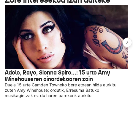
Adele, Raye, Sienna Spiro…: 15 urte Amy
Winehouseren oinordekoaren zain
Duela 15 urte Camden Towneko bere etxean hilda aurkitu
zuten Amy Winehouse; ordutik, Erresuma Batuko
musikagintzak ez du haren parekorik aurkitu.