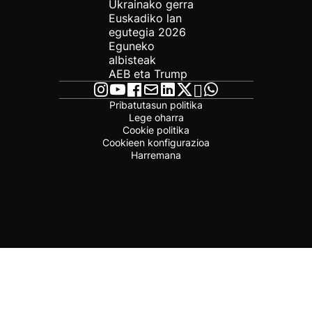
Ukrainako gerra
Euskadiko lan
egutegia 2026
Eguneko
albisteak
AEB eta Trump
Pribatutasun politika
Lege oharra
Cookie politika
Cookieen konfigurazioa
Harremana