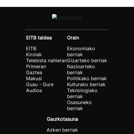
EITB taldea
Orain
EITB
Ekonomiako
Kirolak
berriak
Telebista nahieran
Gizarteko berriak
Primeran
Nazioarteko
Gaztea
berriak
Makusi
Politikako berriak
Guau - Gure
Kulturako berriak
Audioa
Teknologiako
berriak
Osasuneko
berriak
Gaurkotasuna
Azken berriak