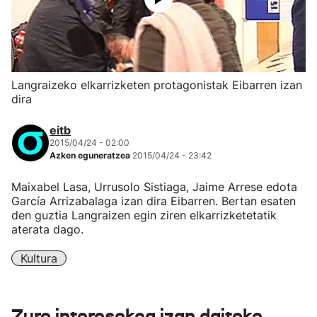
Langraizeko elkarrizketen protagonistak Eibarren izan
dira
eitb
2015/04/24 - 02:00
Azken eguneratzea
2015/04/24 - 23:42
Maixabel Lasa, Urrusolo Sistiaga, Jaime Arrese edota
García Arrizabalaga izan dira Eibarren. Bertan esaten
den guztia Langraizen egin ziren elkarrizketetatik
aterata dago.
Kultura
Zure interesekoa izan daiteke